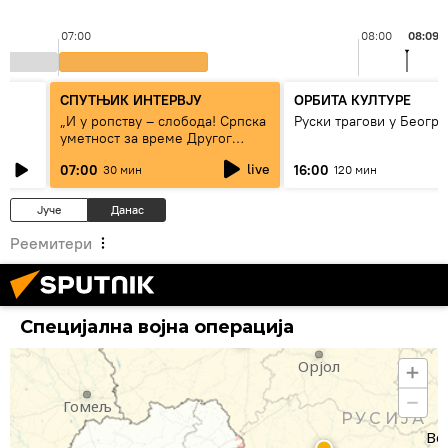
07:00
08:00
08:09
СПУТЊИК ИНТЕРВЈУ
ОРБИТА КУЛТУРЕ
„И у ропству – слобода! Српска
Руски трагови у Београ
уметност за време Другог
светског рата“
live
07:00
16:00
30 мин
120 мин
Јуче
Данас
Калуга
Реемитери
Тула
Брјанск
Специјална војна операција
Орјол
Гомељ
РУСИЈА
Во