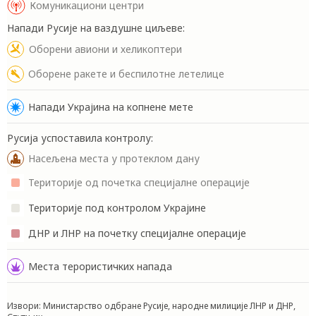
Комуникациони центри
Напади Русије на ваздушне циљеве:
Оборени авиони и хеликоптери
Оборене ракете и беспилотне летелице
Напади Украјина на копнене мете
Русија успоставила контролу:
Насељена места у протеклом дану
Територије од почетка специјалне операције
Територије под контролом Украјине
ДНР и ЛНР на почетку специјалне операције
Места терористичких напада
Извори: Министарство одбране Русије, народне милиције ЛНР и ДНР,