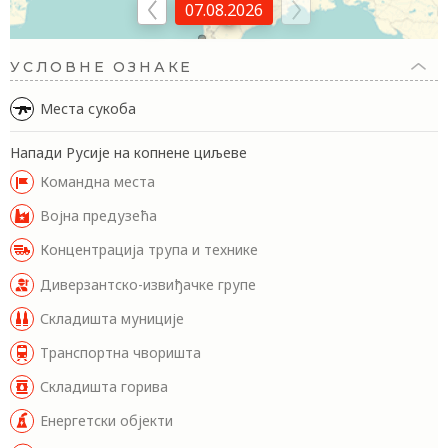
Симферопољ
07.08.2026
Севастопољ
УСЛОВНЕ ОЗНАКЕ
Места сукоба
Напади Русије на копнене циљеве
Командна места
Војна предузећа
Концентрација трупа и технике
Диверзантско-извиђачке групе
Складишта муниције
Транспортна чворишта
Складишта горива
Енергетски објекти