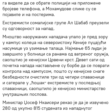
га виделе да се обрате полицији на приложене
бројеве телефона, а Мохамудове слике су се
појавиле и на постерима.
Екстремисти сомалијске групе Ал Шабаб преузели
су одговорност за напад.
Мноштво наоружаних нападача упало је пред зору
у кампус колеџа на североистоку Кеније пуцајући
насумице уз узимање талаца. Најмање 65 људи је
завршило у болници са ранама од ватреног оружја,
саопштио је кенијски Црвени крст. Девет сати од
почетка напада настављене су борбе да се поврати
контрола над кампусом, пошто су кенијске снаге
безбедности очистиле три од четири спаваонице
и сатерале у
ћошак
екстремисте у последњој
„
“
спаваоници, саопштило је кенијско министарство
унутрашњих послова.
Министар Џосеф Нкаисери рекао је да је извучено
280 од укупно 815 студената из нападнутог