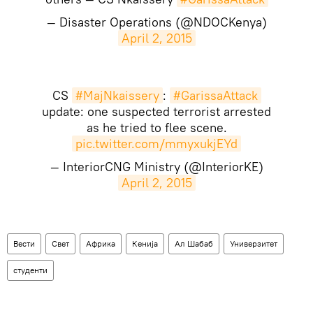
— Disaster Operations (@NDOCKenya)
April 2, 2015
CS
#MajNkaissery
:
#GarissaAttack
update: one suspected terrorist arrested
as he tried to flee scene.
pic.twitter.com/mmyxukjEYd
— InteriorCNG Ministry (@InteriorKE)
April 2, 2015
Вести
Свет
Африка
Кенија
Ал Шабаб
Универзитет
студенти