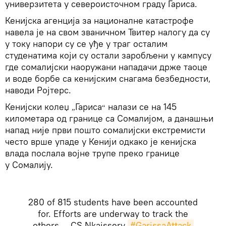
универзитета у североисточном граду Гариса.
Кенијска агенција за националне катастрофе
навела је на свом званичном Твитер налогу да су
у току напори су се уђе у траг осталим
студенатима који су остали заробљени у кампусу
где сомалијски наоружани нападачи држе таоце
и воде борбе са кенијским снагама безбедности,
наводи Ројтерс.
Кенијски колеџ
Гариса
налази се на 145
„
“
километара од границе са Сомалијом, а данашњи
напад није први пошто сомалијски екстремисти
често врше упаде у Кенији одкако је кенијска
влада послала војне трупе преко границе
у Сомалију.
280 of 815 students have been accounted
for. Efforts are underway to track the
others — CS Nkaissery
#GarissaAttack