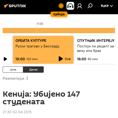
ЋИР
Србија
11:00
1
ОРБИТА КУЛТУРЕ
СПУТЊИК ИНТЕРВЈУ
Руски трагови у Београду
Постоји ли рецепт за 
везу или брак
live
10:00
16:00
120 мин
60 мин
Јуче
Данас
Реемитери
Кенија: Убијено 147
студената
21:30 02.04.2015