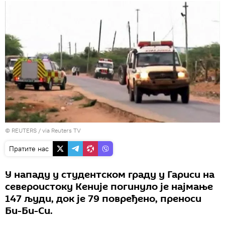
©
REUTERS
/ via Reuters TV
Пратите нас
У нападу у студентском граду у Гариси на
североистоку Кеније погинуло је најмање
147 људи, док је 79 повређено, преноси
Би-Би-Си.