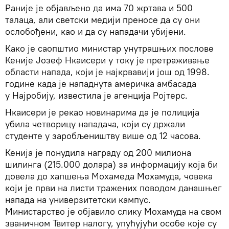
Раније је објављено да има 70 жртава и 500
талаца, али светски медији преносе да су они
ослобођени, као и да су нападачи убијени.
Како је саопштио министар унутрашњих послове
Кеније Јозеф Нкаисери у току је претраживање
области напада, који је најкрвавији још од 1998.
године када је нападнута америчка амбасада
у Најробију, известила је агенција Ројтерс.
Нкаисери је рекао новинарима да је полиција
убила четворицу нападача, који су држали
студенте у заробљеништву више од 12 часова.
Кенија је понудила награду од 200 милиона
шилинга (215.000 долара) за информацију која би
довела до хапшења Мохамеда Мохамуда, човека
који је први на листи тражених поводом данашњег
напада на универзитетски кампус.
Министарство је објавило слику Мохамуда на свом
званичном Твитер налогу, упућујући особе које су