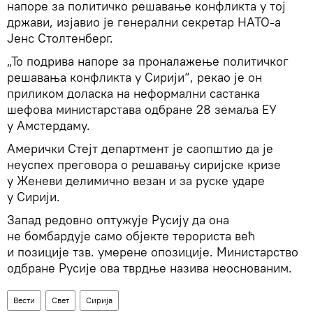
напоре за политичко решавање конфликта у тој
држави, изјавио је генерални секретар НАТО-а
Јенс Столтенберг.
„То подрива напоре за проналажење политичког
решавања конфликта у Сирији“, рекао је он
приликом доласка на неформални састанка
шефова министарстава одбране 28 земаља ЕУ
у Амстердаму.
Амерички Стејт департмент је саопштио да је
неуспех преговора о решавању сиријске кризе
у Женеви делимично везан и за руске ударе
у Сирији.
Запад редовно оптужује Русију да она
не бомбардује само објекте терориста већ
и позиције тзв. умерене опозиције. Министарство
одбране Русије ова тврдње назива неоснованим.
Вести
Свет
Сирија