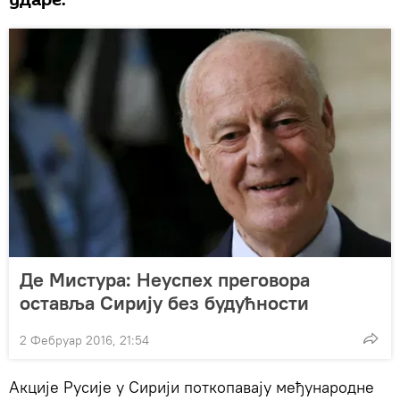
ударе.
Де Мистура: Неуспех преговора
оставља Сирију без будућности
2 Фебруар 2016, 21:54
Акције Русије у Сирији поткопавају међународне