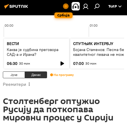
ЋИР
Србија
00:00
01:00
ВЕСТИ
СПУТЊИК ИНТЕРВЈУ
Каква је судбина преговора
Бојана Стаменов: Песма без
САД-а и Ирана?
квалитетног певача не може
дуго да живи
06:30
07:00
30 мин
30 мин
Јуче
Данас
На програму
Реемитери
Столтенберг оптужио
Русију да поткопава
мировни процес у Сирији