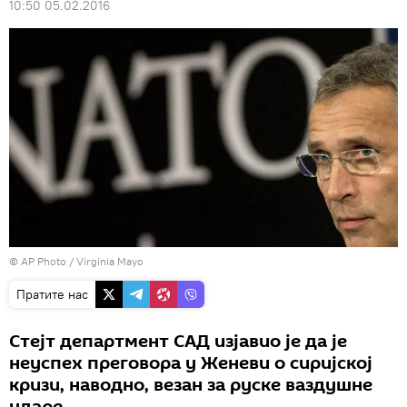
10:50 05.02.2016
© AP Photo / Virginia Mayo
Пратите нас
Стејт департмент САД изјавио је да је
неуспех преговора у Женеви о сиријској
кризи, наводно, везан за руске ваздушне