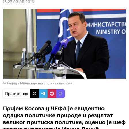
16:27 03.05.2016
© Tanjug / Министарство спољних послова
Пратите нас
Приjем Kосова у УEФA jе евидентно
одлука политичке природе и резултат
великог притиска политике, оценио jе шеф