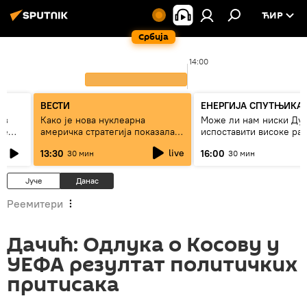
ЋИР
Србија
0
14:00
ВЕСТИ
ЕНЕРГИЈА СПУТЊИКА
ез
Како је нова нуклеарна
Може ли нам ниски Ду
же
америчка стратегија показала
испоставити високе рач
страх од Русије?
струју, или рестрикције
live
13:30
16:00
30 мин
30 мин
Јуче
Данас
Реемитери
Дачић: Одлука о Косову у
УЕФА резултат политичких
притисака