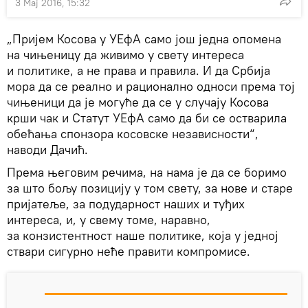
3 Мај 2016, 15:32
„Пријем Косова у УЕфА само још једна опомена
на чињеницу да живимо у свету интереса
и политике, а не права и правила. И да Србија
мора да се реално и рационално односи према тој
чињеници да је могуће да се у случају Косова
крши чак и Статут УЕфА само да би се остварила
обећања спонзора косовске независности“,
наводи Дачић.
Према његовим речима, на нама је да се боримо
за што бољу позицију у том свету, за нове и старе
пријатеље, за подударност наших и туђих
интереса, и, у свему томе, наравно,
за конзистентност наше политике, која у једној
ствари сигурно неће правити компромисе.