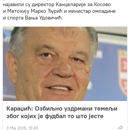
најавили су директор Канцеларије за Косово
и Метохију Марко Ђурић и министар омладине
и спорта Вања Удовичић.
Караџић: Озбиљно уздрмани темељи
због којих је фудбал то што јесте
3 Мај 2016, 13:49