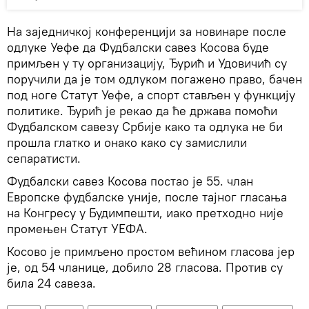
На заједничкој конференцији за новинаре после
одлуке Уефе да Фудбалски савез Косова буде
примљен у ту организацију, Ђурић и Удовичић су
поручили да је том одлуком погажено право, бачен
под ноге Статут Уефе, а спорт стављен у функцију
политике. Ђурић је рекао да ће држава помоћи
Фудбалском савезу Србије како та одлука не би
прошла глатко и онако како су замислили
сепаратисти.
Фудбалски савез Косова постао је 55. члан
Европске фудбалске уније, после тајног гласања
на Конгресу у Будимпешти, иако претходно није
промењен Статут УЕФА.
Косово је примљено простом већином гласова јер
је, од 54 чланице, добило 28 гласова. Против су
била 24 савеза.