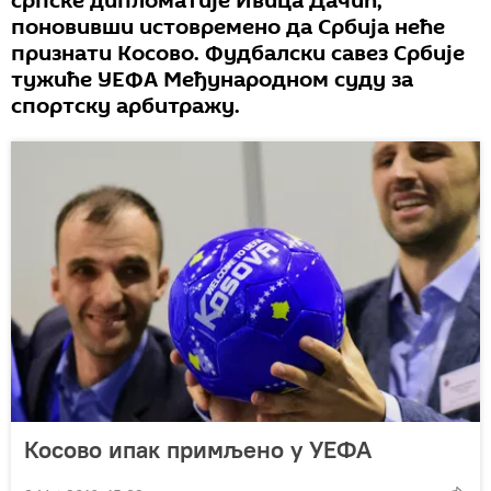
српске дипломатиjе Ивица Дачић,
поновивши истовремено да Србиjа неће
признати Kосово. Фудбалски савез Србије
тужиће УЕФА Међународном суду за
спортску арбитражу.
Косово ипак примљено у УЕФА