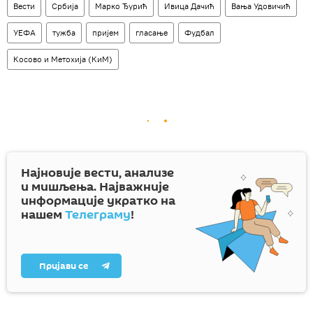
Вести
Србија
Марко Ђурић
Ивица Дачић
Вања Удовичић
УЕФА
тужба
пријем
гласање
Фудбал
Косово и Метохија (КиМ)
Најновије вести, анализе
и мишљења. Најважније
информације укратко на
нашем
Телеграму
!
Пријави се