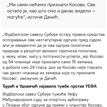
„Ми сами нећемо признати Косово. Све
остало је, као што смо и данас видели —
могуће“, истиче Дачић.
„Фудбалском савезу Србије остају правна средства
оспоравање ове нестатутарне одлуке пред судом,
али је евидентно да је ова одлука политичке
природе и резултат великог притиска политике,
у чему, ипак, нису у потпуности успели, јер Косово
од 54 чланице није признало само 16 земаља,
а добили смо 24 гласа, док за Косово није гласало
чак десет чланица из земаља које су признале
Косово’, закључио је Дачић.
Ђурић и Удовичић најавили тужбе против УЕФА
Фудбалски савез Србије тужиће Уефу
Међународном суду за спортску арбитражу
у Лозани због одлуке да прими у чланство Косово,