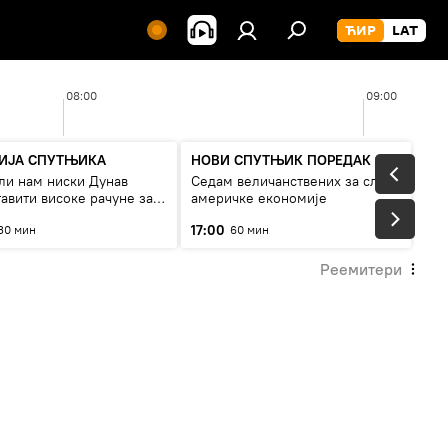
08:00
09:00
ГИЈА СПУТЊИКА
НОВИ СПУТЊИК ПОРЕДАК
ли нам ниски Дунав
Седам величанствених за слом
авити високе рачуне за
америчке економије
, или рестрикције
17:00
30 мин
60 мин
Реемитери