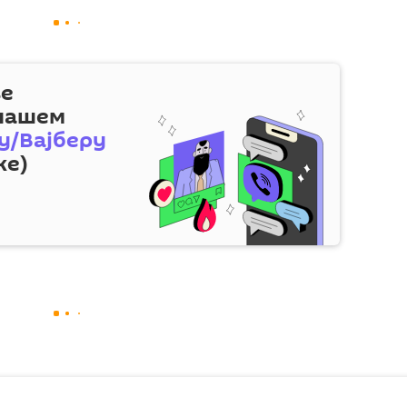
ве
 нашем
у/Вајберу
же)