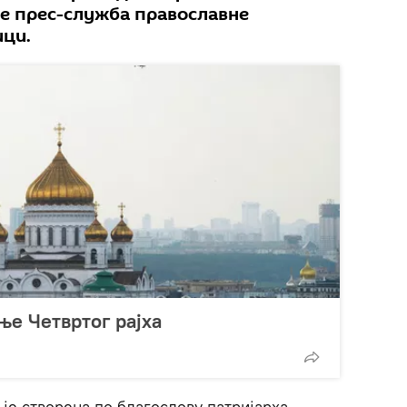
је прес-служба православне
ици.
е Четвртог рајха
 је створена по благослову патријарха