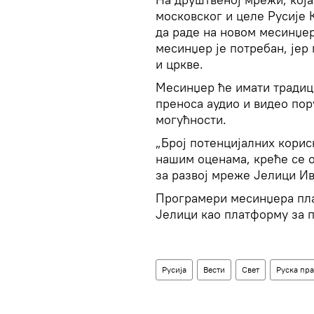
московског и целе Русије 
да раде на новом месинџер
месинџер је потребан, јер
и цркве.
Месинџер ће имати традиц
преноса аудио и видео пор
могућности.
„Број потенцијалних кори
нашим оценама, креће се о
за развој мреже Јелици Ив
Програмери месинџера пла
Јелици као платформу за 
Русија
Вести
Свет
Руска пр