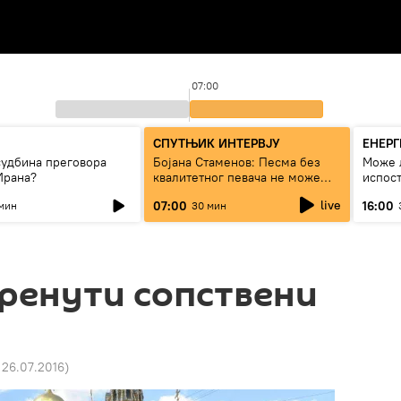
07:00
СПУТЊИК ИНТЕРВЈУ
ЕНЕР
судбина преговора
Бојана Стаменов: Песма без
Може 
Ирана?
квалитетног певача не може
испост
дуго да живи
струју
live
07:00
16:00
мин
30 мин
ренути сопствени
 26.07.2016
)