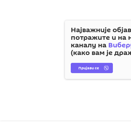
Најважније обја
потражите и на
каналу на
Вибер
(како вам је дра
Пријави се