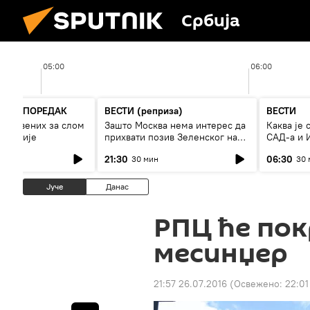
Србија
05:00
06:00
ЊИК ПОРЕДАК
ВЕСТИ (реприза)
ВЕСТИ
анствених за слом
Зашто Москва нема интерес да
Каква је 
кономије
прихвати позив Зеленског на
САД-а и 
примирје?
21:30
06:30
30 мин
30 
Јуче
Данас
РПЦ ће пок
месинџер
21:57 26.07.2016
(Освежено:
22:01