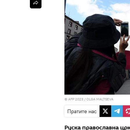
© AFP 2023 / OLGA MALTSEVA
Пратите нас
Руска православна цр