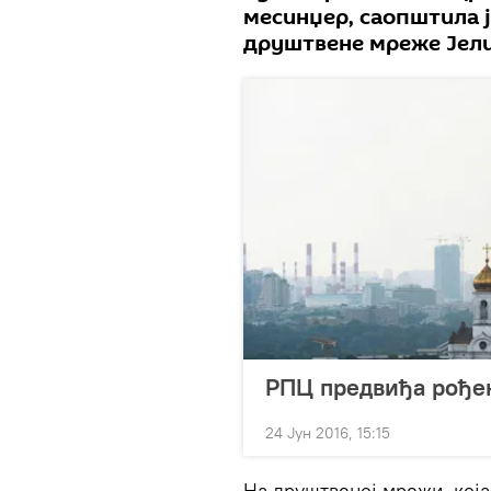
месинџер, саопштила 
друштвене мреже Јел
РПЦ предвиђа рођењ
24 Јун 2016, 15:15
На друштвеној мрежи, која