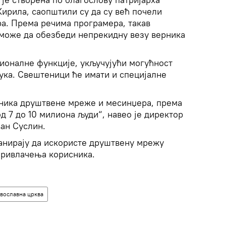
Кирила, саопштили су да су већ почели
а. Према речима програмера, такав
 може да обезбеди непрекидну везу верника
ионалне функције, укључујући могућност
ука. Свештеници ће имати и специјалне
сника друштвене мреже и месинџера, према
д 7 до 10 милиона људи“, навео је директор
ан Суслин.
нирају да искористе друштвену мрежу
привлачења корисника.
авославна црква