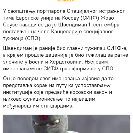
​У саопштењу портпарола Специјалног истражног
тима Европске уније на Косову (СИТФ) Жоао
Соузе наводи се да је Швендиман 1. септембра
постављен на чело Канцеларије специјалног
тужиоца (СПО).
Швендиман је раније био главни тужилац СИТФ-а,
а крајем прошле деценије је био тужилац за ратне
злочине у Босни и Херцеговини. Његовим
именовањем се СИТФ трансформише у СПО.
Он је поводом свог именовања изјавио да то
представља корак на путу ка успостављању
институција које предвиђа косовски закон и
њихово функционисање по највишим
међународним стандардима.