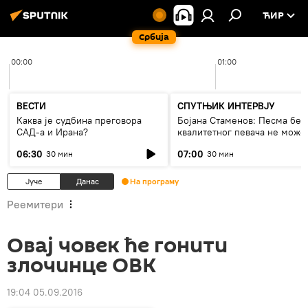
ЋИР
Србија
00:00
01:00
ВЕСТИ
СПУТЊИК ИНТЕРВЈУ
Каква је судбина преговора
Бојана Стаменов: Песма без
САД-а и Ирана?
квалитетног певача не може
дуго да живи
06:30
07:00
30 мин
30 мин
Јуче
Данас
На програму
Реемитери
Овај човек ће гонити
злочинце ОВК
19:04 05.09.2016