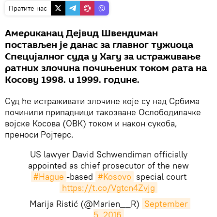
Пратите нас
Американац Дејвид Швендиман
постављен је данас за главног тужиоца
Специјалног суда у Хагу за истраживање
ратних злочина почињених током рата на
Косову 1998. и 1999. године.
Суд ће истраживати злочине које су над Србима
починили припадници такозване Ослободилачке
војске Косова (ОВК) током и након сукоба,
преноси Ројтерс.
US lawyer David Schwendiman officially
appointed as chief prosecutor of the new
#Hague
-based
#Kosovo
special court
https://t.co/Vgtcn4Zvjg
Marija Ristić (@Marien__R)
September 
5, 2016