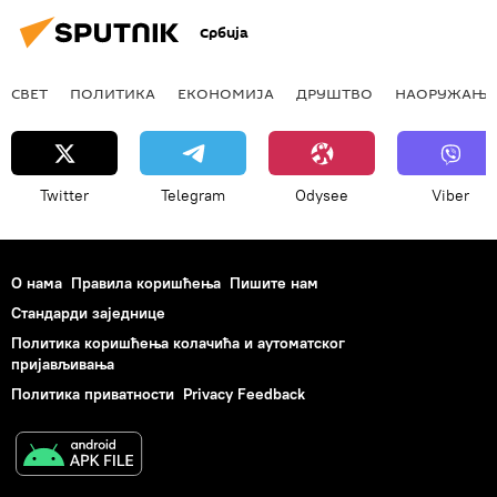
Србија
СВЕТ
ПОЛИТИКА
ЕКОНОМИЈА
ДРУШТВО
НАОРУЖАЊЕ
Twitter
Telegram
Odysee
Viber
О нама
Правила коришћења
Пишите нам
Стандарди заједнице
Политика коришћења колачића и аутоматског
пријављивања
Политика приватности
Privacy Feedback