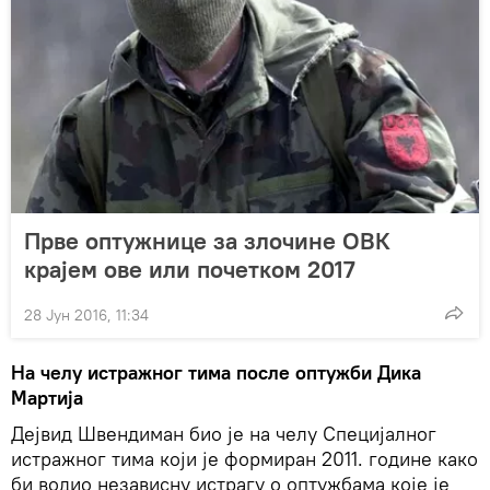
Прве оптужнице за злочине ОВК
крајем ове или почетком 2017
28 Јун 2016, 11:34
На челу истражног тима после оптужби Дика
Мартија
Дејвид Швендиман био је на челу Специјалног
истражног тима који је формиран 2011. године како
би водио независну истрагу о оптужбама које је