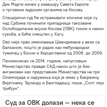
Дик Марти изнео у извешају Савета Европе
о трговини људским органима на Косову.
Специјални суд ће истраживати злочине које су
над Србима починили припадници такозване
Ослободилачке војске Косова (ОВК) током и након
сукоба, а биће смештен у Хагу.
Ово није прво именовање Швендимана у вези са
Балканом, пошто је радио као међународни
тужилац у Босни и Херцеговини од 2006. до 2009.
Пензионисао се 2014. године, напустивши
Министарство правде САД након што је био
ангажован као представник Министарства на три
Олимпијаде и задужења која је имао у Бахреину,
Вијетнаму, Тајланду и Бангладешу, пише „Солт лејк
трибјун“.
Суд за ОВК долази — нека се