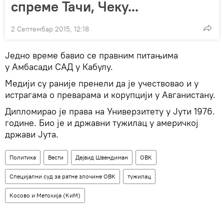
спреме Тачи, Чеку...
2 Септембар 2015, 12:18
Једно време бавио се правним питањима
у Aмбасади САД у Кабулу.
Медији су раније пренели да је учествовао и у
истрагама о преварама и корупцији у Авганистану.
Дипломирао је права на Универзитету у Јути 1976.
године. Био је и државни тужилац у америчкој
држави Јута.
Политика
Вести
Дејвид Швендиман
ОВК
Специјални суд за ратне злочине ОВК
тужилац
Косово и Метохија (КиМ)