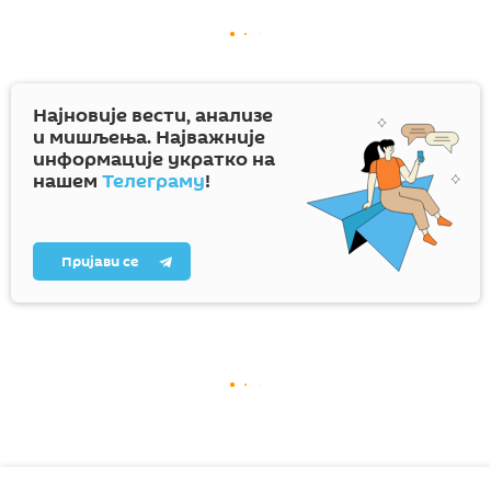
Најновије вести, анализе
и мишљења. Најважније
информације укратко на
нашем
Телеграму
!
Пријави се