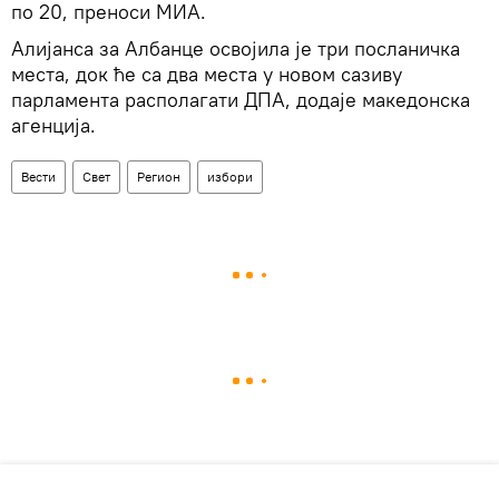
по 20, преноси МИА.
Алијанса за Албанце освојила је три посланичка
места, док ће са два места у новом сазиву
парламента располагати ДПА, додаје македонска
агенција.
Вести
Свет
Регион
избори