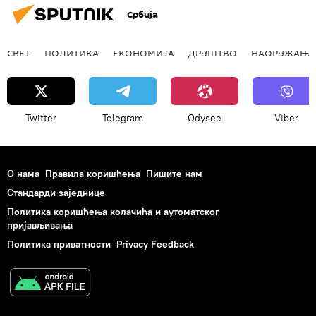
Србија
СВЕТ
ПОЛИТИКА
ЕКОНОМИЈА
ДРУШТВО
НАОРУЖАЊЕ
Twitter
Telegram
Odysee
Viber
О нама
Правила коришћења
Пишите нам
Стандарди заједнице
Политика коришћења колачића и аутоматског
пријављивања
Политика приватности
Privacy Feedback