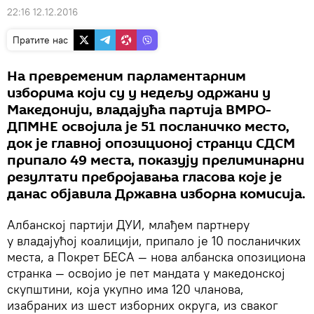
22:16 12.12.2016
Пратите нас
На превременим парламентарним
изборима који су у недељу одржани у
Македонији, владајућа партија ВМРО-
ДПМНЕ освојила је 51 посланичко место,
док је главној опозиционој странци СДСМ
припало 49 места, показују прелиминарни
резултати пребројавања гласова које је
данас објавила Државна изборна комисија.
Албанској партији ДУИ, млађем партнеру
у владајућој коалицији, припало је 10 посланичких
места, а Покрет БЕСА — нова албанска опозициона
странка — освојио је пет мандата у македонској
скупштини, која укупно има 120 чланова,
изабраних из шест изборних округа, из сваког