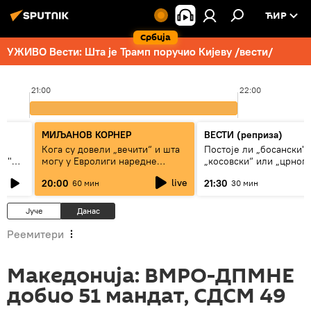
ЋИР
Србија
УЖИВО Вести: Шта је Трамп поручио Кијеву /вести/
21:00
22:00
МИЉАНОВ КОРНЕР
ВЕСТИ (реприза)
Кога су довели „вечити“ и шта
Постоје ли „босански",
ки"
могу у Евролиги наредне
„косовски“ или „црног
сезоне
Срби?
live
20:00
21:30
60 мин
30 мин
Јуче
Данас
Реемитери
Македонија: ВМРО-ДПМНЕ
добио 51 мандат, СДСМ 49