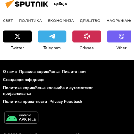
Србија
СВЕТ
ПОЛИТИКА
ЕКОНОМИЈА
ДРУШТВО
НАОРУЖАЊЕ
Twitter
Telegram
Odysee
Viber
О нама
Правила коришћења
Пишите нам
Стандарди заједнице
Политика коришћења колачића и аутоматског
пријављивања
Политика приватности
Privacy Feedback