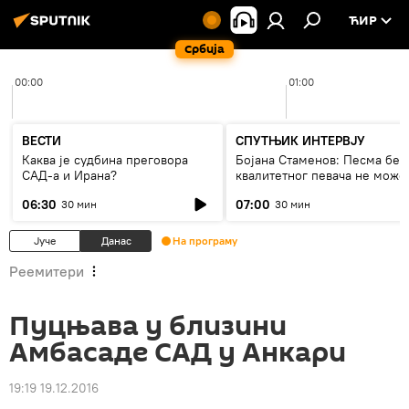
ЋИР
Србија
00:00
01:00
ВЕСТИ
СПУТЊИК ИНТЕРВЈУ
Каква је судбина преговора
Бојана Стаменов: Песма без
САД-а и Ирана?
квалитетног певача не може
дуго да живи
06:30
07:00
30 мин
30 мин
Јуче
Данас
На програму
Реемитери
Пуцњава у близини
Амбасаде САД у Анкари
19:19 19.12.2016