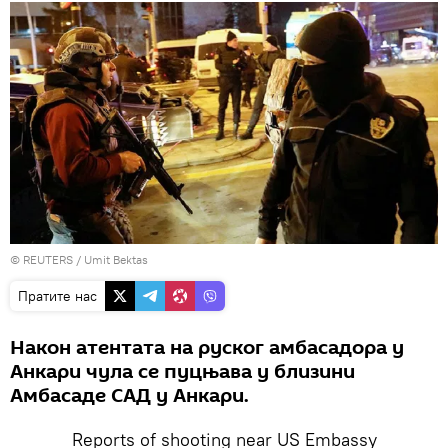
©
REUTERS
/ Umit Bektas
Пратите нас
Након атентата на руског амбасадора у
Анкари чула се пуцњава у близини
Амбасаде САД у Анкари.
Reports of shooting near US Embassy