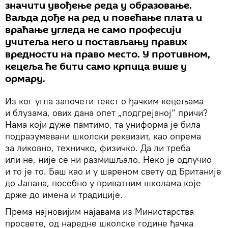
значити увођење реда у образовање.
Ваљда дође на ред и повећање плата и
враћање угледа не само професији
учитеља него и постављању правих
вредности на право место. У противном,
кецеља ће бити само крпица више у
ормару.
Из ког угла започети текст о ђачким кецељама
и блузама, ових дана опет „подгрејаној“ причи?
Нама који дуже памтимо, та униформа је била
подразумевани школски реквизит, као опрема
за ликовно, техничко, физичко. Да ли треба
или не, није се ни размишљало. Неко је одлучио
и то је то. Баш као и у шареном свету од Британије
до Јапана, посебно у приватним школама које
држе до имена и традиције.
Према најновијим најавама из Министарства
просвете, од наредне школске године ђачка