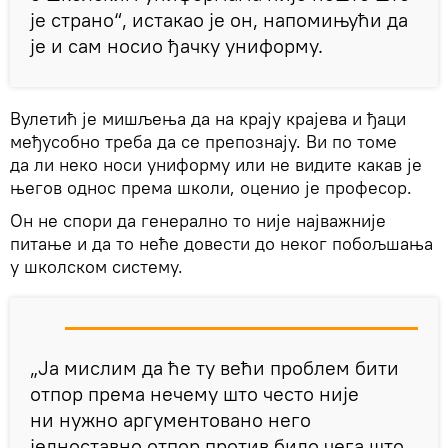
је страно“, истакао је он, напомињући да
је и сам носио ђачку униформу.
Вулетић је мишљења да на крају крајева и ђаци
међусобно треба да се препознају. Ви по томе
да ли неко носи униформу или не видите какав је
његов однос према школи, оценио је професор.
Он не спори да генерално то није најважније
питање и да то неће довести до неког побољшања
у школском систему.
„Ја мислим да ће ту већи проблем бити
отпор према нечему што често није
ни нужно аргументовано него
једноставно отпор против било чега што