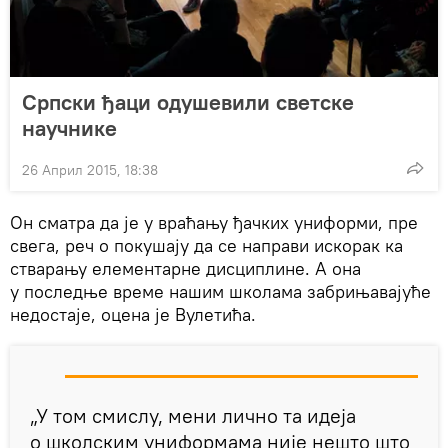
Српски ђаци одушевили светске
научнике
26 Април 2015, 18:38
Он сматра да је у враћању ђачких униформи, пре
свега, реч о покушају да се направи искорак ка
стварању елементарне дисциплине. А она
у последње време нашим школама забрињавајуће
недостаје, оцена је Вулетића.
„У том смислу, мени лично та идеја
о школским униформама није нешто што