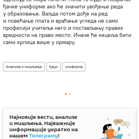
ђачке униформе ако ће значити увођење реда
у образовање. Ваљда потом дође на ред
и повећање плата и враћање угледа не само
професији учитеља него и постављању правих
вредности на право место. Иначе ће кецеља бити
само крпица више у ормару.
Анализе и мишљења
ђаци
униформа
Најновије вести, анализе
и мишљења. Најважније
информације укратко на
нашем
Телеграму
!