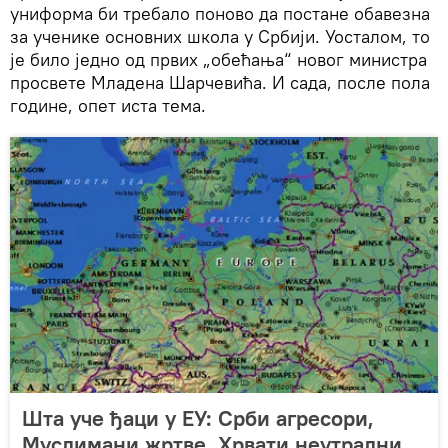
униформа би требало поново да постане обавезна
за ученике основних школа у Србији. Уосталом, то
је било једно од првих „обећања“ новог министра
просвете Младена Шарчевића. И сада, после пола
године, опет иста тема.
Шта уче ђаци у ЕУ: Срби агресори,
Муслимани жртве, Хрвати неутрални