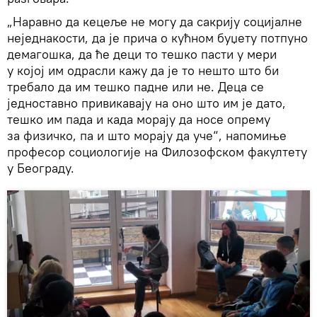
„Наравно да кецеље не могу да сакрију социјалне
неједнакости, да је прича о кућном буџету потпуно
демагошка, да ће деци то тешко пасти у мери
у којој им одрасли кажу да је то нешто што би
требало да им тешко падне или не. Деца се
једноставно привикавају на оно што им је дато,
тешко им пада и када морају да носе опрему
за физичко, па и што морају да уче“, напомиње
професор социологије на Филозофском факултету
у Београду.