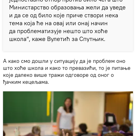
Министарство образовања жели да уведе
и да се од било које приче створи нека
тема која ће на овај или онај начин
да проблематизује нешто што хоће
школа“, каже Вулетић за Спутњик.
А како смо дошли у ситуацију да је проблем оно
што хоће школа и како то превазићи, то је питање
које далеко више тражи одговоре од оног о
ђачким кецељама.