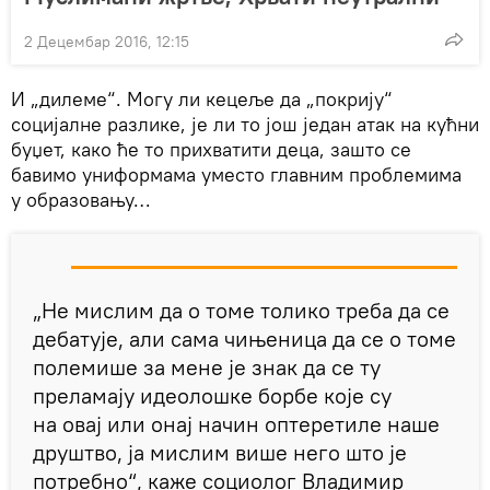
2 Децембар 2016, 12:15
И „дилеме“. Могу ли кецеље да „покрију“
социјалне разлике, је ли то још један атак на кућни
буџет, како ће то прихватити деца, зашто се
бавимо униформама уместо главним проблемима
у образовању…
„Не мислим да о томе толико треба да се
дебатује, али сама чињеница да се о томе
полемише за мене је знак да се ту
преламају идеолошке борбе које су
на овај или онај начин оптеретиле наше
друштво, ја мислим више него што је
потребно“, каже социолог Владимир