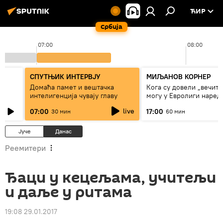
ЋИР
Србија
07:00
08:00
СПУТЊИК ИНТЕРВЈУ
МИЉАНОВ КОРНЕР
Домаћа памет и вештачка
Кога су довели „вечити
интелигенција чувају главу
могу у Евролиги наред
сезоне
live
07:00
17:00
30 мин
60 мин
Јуче
Данас
Реемитери
Ђаци у кецељама, учитељи
и даље у ритама
19:08 29.01.2017