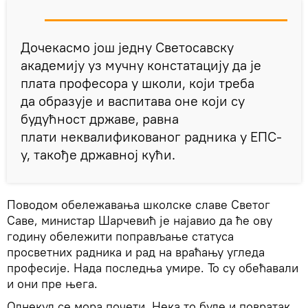
Дочекасмо још једну Светосавску
академију уз мучну констатацију да је
плата професора у школи, који треба
да образује и васпитава оне који су
будућност државе, равна
плати неквалификованог радника у ЕПС-
у, такође државној кући.
Поводом обележавања школске славе Светог
Саве, министар Шарчевић је најавио да ће ову
годину обележити поправљање статуса
просветних радника и рад на враћању угледа
професије. Нада последња умире. То су обећавали
и они пре њега.
Однекуд се мора почети. Нека то буде и повратак