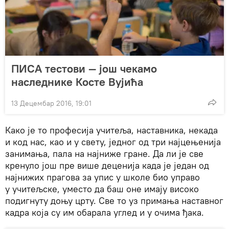
ПИСА тестови — још чекамо
наследнике Косте Вујића
13 Децембар 2016, 19:01
Како је то професија учитеља, наставника, некада
и код нас, као и у свету, једног од три најцењенија
занимања, пала на најниже гране. Да ли је све
кренуло још пре више деценија када је један од
најнижих прагова за упис у школе био управо
у учитељске, уместо да баш оне имају високо
подигнуту доњу црту. Све то уз примања наставног
кадра која су им обарала углед и у очима ђака.