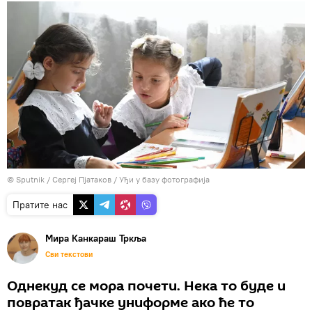
© Sputnik / Сергеј Пјатаков
/
Уђи у базу фотографија
Пратите нас
Мира Канкараш Тркља
Сви текстови
Однекуд се мора почети. Нека то буде и
повратак ђачке униформе ако ће то