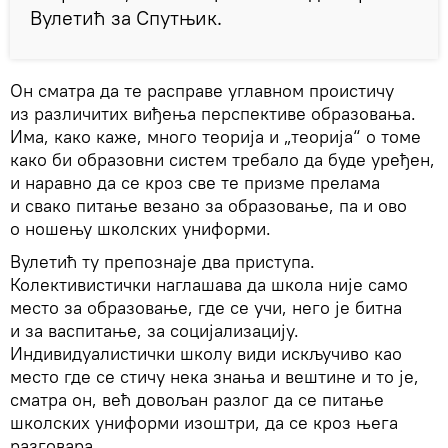
Вулетић за Спутњик.
Он сматра да те расправе углавном проистичу
из различитих виђења перспективе образовања.
Има, како каже, много теорија и „теорија“ о томе
како би образовни систем требало да буде уређен,
и наравно да се кроз све те призме прелама
и свако питање везано за образовање, па и ово
о ношењу школских униформи.
Вулетић ту препознаје два приступа.
Колективистички наглашава да школа није само
место за образовање, где се учи, него је битна
и за васпитање, за социјализацију.
Индивидуалистички школу види искључиво као
место где се стичу нека знања и вештине и то је,
сматра он, већ довољан разлог да се питање
школских униформи изоштри, да се кроз њега
разговара.