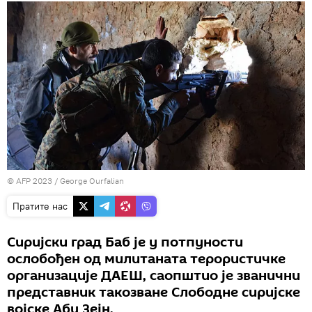
© AFP 2023 / George Ourfalian
Пратите нас
Сиријски град Баб је у потпуности
ослобођен од милитаната терористичке
организације ДАЕШ, саопштио је званични
представник такозване Слободне сиријске
војске Абу Зејн.