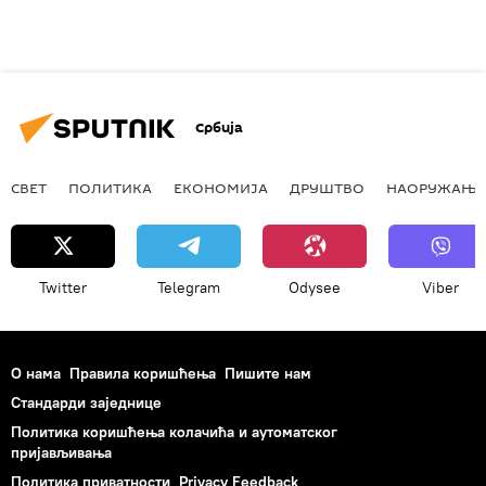
Србија
СВЕТ
ПОЛИТИКА
ЕКОНОМИЈА
ДРУШТВО
НАОРУЖАЊЕ
Twitter
Telegram
Odysee
Viber
О нама
Правила коришћења
Пишите нам
Стандарди заједнице
Политика коришћења колачића и аутоматског
пријављивања
Политика приватности
Privacy Feedback