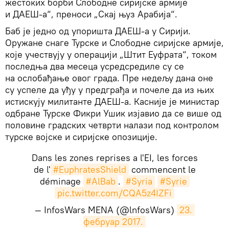
жестоких борби Слободне сиријске армије
и ДАЕШ-а“, преноси „Скај њуз Арабија“.
Баб је једно од упоришта ДАЕШ-а у Сирији.
Оружане снаге Турске и Слободне сиријске армије,
које учествују у операцији „Штит Еуфрата“, током
последња два месеца усредсредиле су се
на ослобађање овог града. Пре недељу дана оне
су успеле да уђу у предграђа и почеле да из њих
истискују милитанте ДАЕШ-а. Касније је министар
одбране Турске Фикри Ушик изјавио да се више од
половине градских четврти налази под контролом
турске војске и сиријске опозиције.
Dans les zones reprises a l'EI, les forces
de l'
#EuphratesShield
commencent le
déminage
#AlBab
.
#Syria
#Syrie
pic.twitter.com/CQA5z4IZFi
— InfosWars MENA (@lnfosWars)
23. 
фебруар 2017.