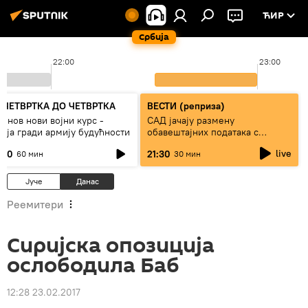
ЋИР
Србија
22:00
23:00
 ЧЕТВРТКА ДО ЧЕТВРТКА
ВЕСТИ (реприза)
тинов нови војни курс -
САД јачају размену
сија гради армију будућности
обавештајних података с
Кијевом
live
:00
21:30
60 мин
30 мин
Јуче
Данас
Реемитери
Сиријска опозиција
ослободила Баб
12:28 23.02.2017