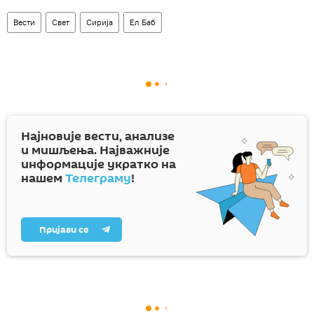
Вести
Свет
Сирија
Ел Баб
Најновије вести, анализе
и мишљења. Најважније
информације укратко на
нашем
Телеграму
!
Пријави се