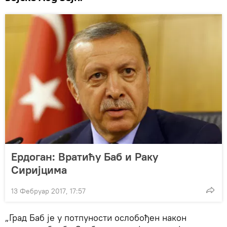
Ердоган: Вратићу Баб и Раку
Сиријцима
13 Фебруар 2017, 17:57
„Град Баб је у потпуности ослобођен након