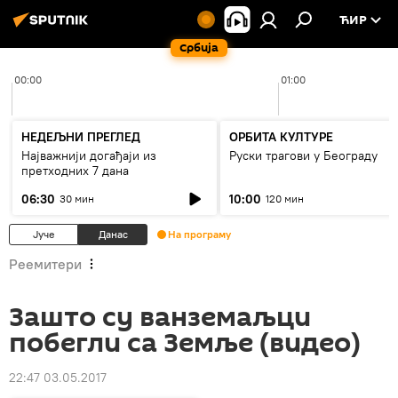
ЋИР
Србија
00:00
01:00
НЕДЕЉНИ ПРЕГЛЕД
ОРБИТА КУЛТУРЕ
Најважнији догађаји из
Руски трагови у Београду
претходних 7 дана
06:30
10:00
30 мин
120 мин
Јуче
Данас
На програму
Реемитери
Зашто су ванземаљци
побегли са Земље (видео)
22:47 03.05.2017