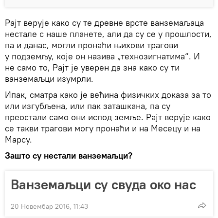
Рајт верује како су те древне врсте ванземаљаца
нестале с наше планете, али да су се у прошлости,
па и данас, могли пронаћи њихови трагови
у подземљу, које он назива „технозигнатима“. И
не само то, Рајт је уверен да зна како су ти
ванземаљци изумрли.
Ипак, сматра како је већина физичких доказа за то
или изгубљена, или пак заташкана, па су
преостали само они испод земље. Рајт верује како
се такви трагови могу пронаћи и на Месецу и на
Марсу.
Зашто су нестали ванземаљци?
Ванземаљци су свуда око нас
20 Новембар 2016, 11:43