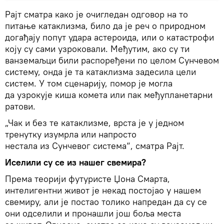
Рајт сматра како је очигледан одговор на то
питање катаклизма, било да је реч о природном
догађају попут удара астероида, или о катастрофи
коју су сами узроковали. Међутим, ако су ти
ванземаљци били распоређени по целом Сунчевом
систему, онда је та катаклизма задесила цели
систем. У том сценарију, помор је могла
да узрокује киша комета или пак међупланетарни
ратови.
„Чак и без те катаклизме, врста је у једном
тренутку изумрла или напросто
нестала из Сунчевог система“, сматра Рајт.
Иселили су се из нашег свемира?
Према теорији футуристе Џона Смарта,
интелигентни живот је некад постојао у нашем
свемиру, али је постао толико напредан да су се
они одселили и пронашли још боља места