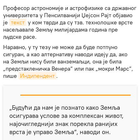
Професор астрономије и астрофизике са државног
универзитета у Пенсилванији Џејсон Рајт објавио
је
текст
у ком тврди да су тзв. технолошке врсте
насељавале Земљу милијардама година пре
људске расе.
Наравно, у ту тезу не може да буде потпуно
сигуран, а као алтернативу наводи идеју да, ако
на Земљи нису били ванземаљци, она је била
„предстакленичка Венера“ или пак „мокри Марс“,
пише
Индипендент
.
„Будући да нам је познато како Земља
осигурава услове за комплексан живот,
најочигледнији знак порекла ранијих
врста је управо Земља“, наводи он.