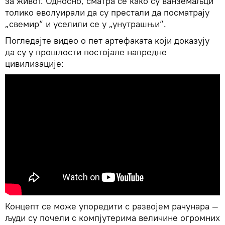
за живот. Односно, сматра се како су ванземаљци
толико еволуирали да су престали да посматрају
„свемир“ и уселили се у „унутрашњи“.
Погледајте видео о пет артефаката који доказују
да су у прошлости постојале напредне
цивилизације:
Концепт се може упоредити с развојем рачунара —
људи су почели с компјутерима величине огромних