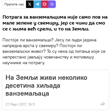
Пратите нас
Потрага за ванземаљцима није само лов на
мале зелене у свемиру, јер се чини да смо
се с њима већ срели, и то на Земљи.
Постоје ли ванземаљци? Јесу ли људи једина
напредна врста у свемиру? Постоји ли
ванземаљски живот? То су нека од питања које се
непрестано јављају човечанству и мотивишу
научнике на потрагу.
На Зeмљи живи неколико
десетина хиљада
ванземаљаца
27 Март 2017, 19:11