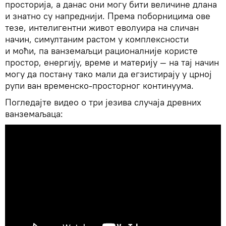
просторија, а данас они могу бити величине длана
и знатно су напреднији. Према поборницима ове
тезе, интелигентни живот еволуира на сличан
начин, симултаним растом у комплексности
и моћи, па ванземаљци рационалније користе
простор, енергију, време и материју — на тај начин
могу да постану тако мали да егзистирају у црној
рупи ван временско-просторног континуума.
Погледајте видео о три језива случаја древних
ванземаљаца: