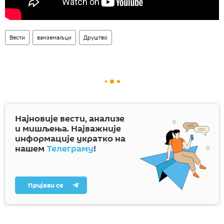
Вести
ванземаљци
Друштво
Најновије вести, анализе
и мишљења. Најважније
информације укратко на
нашем
Телеграму
!
Пријави се