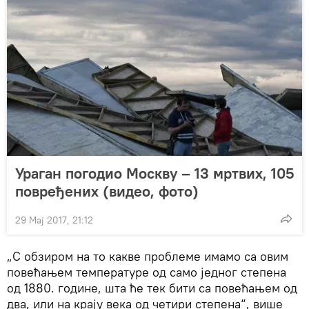
Ураган погодио Москву – 13 мртвих, 105
повређених (видео, фото)
29 Мај 2017, 21:12
„С обзиром на то какве проблеме имамо са овим
повећањем температуре од само једног степена
од 1880. године, шта ће тек бити са повећањем од
два, или на крају века од четири степена“, више