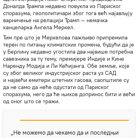
Доналда Трампа недавно повукла из Париског
споразума, геополитичари због тога већ најављују
варничење на релацији Трамп — немачка
канцеларка Ангела Меркел.
Тим пре што је Меркелова пажљиво припремила
терен по питању климатских промена, будући да је
у Берлину недавно угостила два највише потребна
савезника за ту тему, премијере Индије и Кине
Наренду Модија и Ли Кећијанга. Обе земље, које
су због великог индустријског раста уз САД
и највећи емитери штетних гасова, саопштиле су
да не само да неће одустати од Париског
споразума, него да ће њихов допринос бити и већи
од оног што се тражи.
„Не можемо да чекамо да и последњи