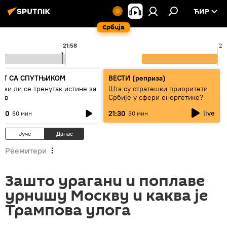
ЋИР
Србија
21:58
23
ЕТ СА СПУТЊИКОМ
ВЕСТИ (реприза)
ижи ли се тренутак истине за
Шта су стратешки приоритети
јев
Србије у сфери енергетике?
live
:00
21:30
60 мин
30 мин
Јуче
Данас
Реемитери
Зашто урагани и поплаве
урнишу Москву и каква је
Трампова улога