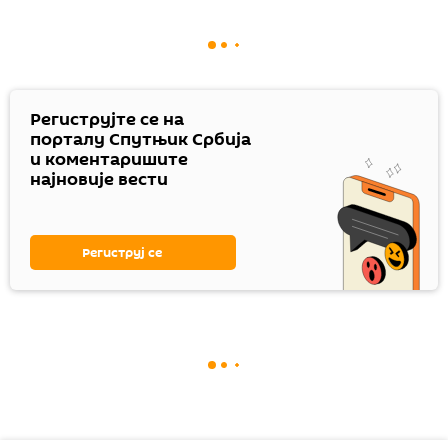
Региструјте се на
порталу Спутњик Србија
и коментаришите
најновије вести
Региструј се