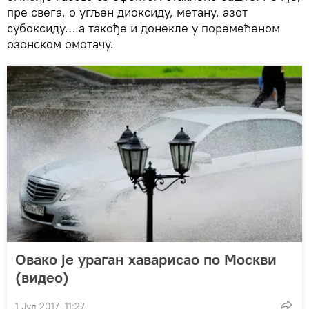
пре свега, о угљен диоксиду, метану, азот
субоксиду… а такође и донекле у поремећеном
озонском омотачу.
Овако је ураган хаварисао по Москви
(видео)
1 Јул 2017, 11:27