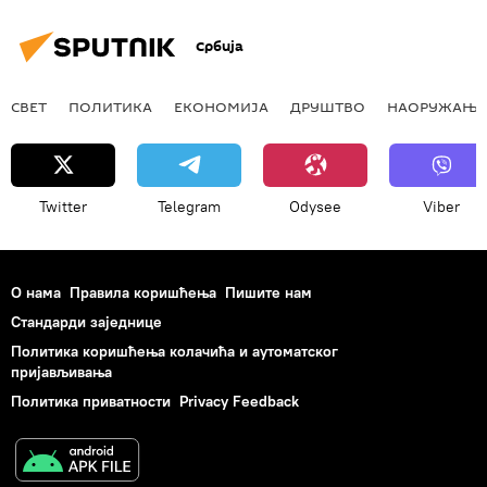
Србија
СВЕТ
ПОЛИТИКА
ЕКОНОМИЈА
ДРУШТВО
НАОРУЖАЊЕ
Twitter
Telegram
Odysee
Viber
О нама
Правила коришћења
Пишите нам
Стандарди заједнице
Политика коришћења колачића и аутоматског
пријављивања
Политика приватности
Privacy Feedback