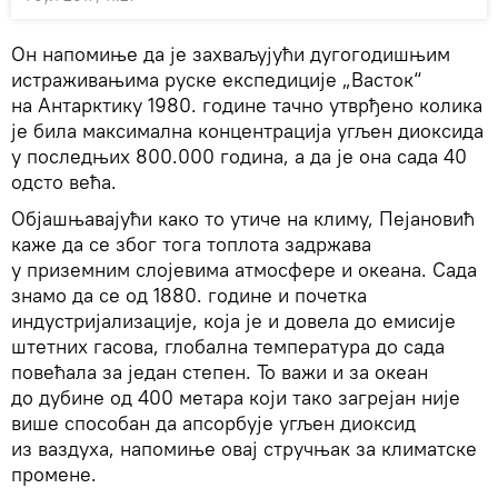
Он напомиње да је захваљујући дугогодишњим
истраживањима руске експедиције „Васток“
на Антарктику 1980. године тачно утврђено колика
је била максимална концентрација угљен диоксида
у последњих 800.000 година, а да је она сада 40
одсто већа.
Објашњавајући како то утиче на климу, Пејановић
каже да се због тога топлота задржава
у приземним слојевима атмосфере и океана. Сада
знамо да се од 1880. године и почетка
индустријализације, која је и довела до емисије
штетних гасова, глобална температура до сада
повећала за један степен. То важи и за океан
до дубине од 400 метара који тако загрејан није
више способан да апсорбује угљен диоксид
из ваздуха, напомиње овај стручњак за климатске
промене.