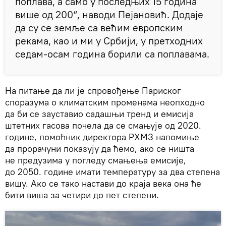
поплава, а само у последњих 15 година
више од 200“, наводи Пејановић. Додаје
да су се земље са већим европским
рекама, као и ми у Србији, у претходних
седам-осам година борили са поплавама.
На питање да ли је спровођење Париског
споразума о климатским променама неопходно
да би се зауставио садашњи тренд и емисија
штетних гасова почела да се смањује од 2020.
године, помоћник директора РХМЗ напомиње
да прорачуни показују да ћемо, ако се ништа
не предузима у погледу смањења емисије,
до 2050. године имати температуру за два степена
вишу. Ако се тако настави до краја века она ће
бити виша за четири до пет степени.