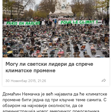
Могу ли светски лидери да спрече
климатске промене
30 Новембар 2015, 21:26
Домаћин Немачка је већ најавила да ће климатске
промене бити једна од три кључне теме самита. С
обзиром на најновије околности, да се
администрација новог америчког председника