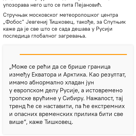
упозорава него што се пита Пејановић.
Стручњак московског метеоролошког центра
„Фобос“ Јевгениј Тишковец, такође, за Спутњик
каже да је све што се сада дешава у Русији
последица глобалног загревања.
„Може се рећи да се брише граница
између Екватора и Арктика. Као резултат,
имамо абнормално хладан јун
у европском делу Русије, а истовремено
тропске врућине у Сибиру. Нажалост, тај
тренд ће се наставити, па ће екстремних
и опасних временских прилика бити све
више“, каже Тишковец.