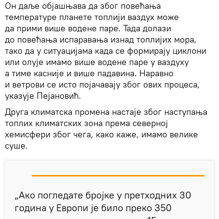
Он даље објашњава да због повећања
температуре планете топлији ваздух може
да прими више водене паре. Тада долази
до повећања испаравања изнад топлијих мора,
тако да у ситуацијама када се формирају циклони
или олује имамо више водене паре у ваздуху
а тиме касније и више падавина. Наравно
и ветрови се исто појачавају због ових процеса,
указује Пејановић.
Друга климатска промена настаје због наступања
топлих климатских зона према северној
хемисфери због чега, како каже, имамо велике
суше.
„Ако погледате бројке у претходних 30
година у Европи је било преко 350