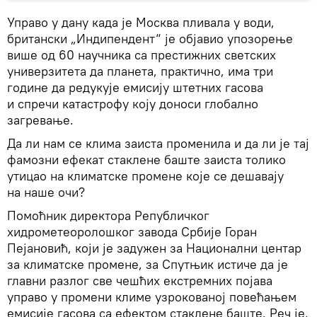
Управо у дану када је Москва пливала у води,
британски „Индипендент“ је објавио упозорење
више од 60 научника са престижних светских
универзитета да планета, практично, има три
године да редукује емисију штетних гасова
и спречи катастрофу коју доноси глобално
загревање.
Да ли нам се клима заиста променила и да ли је тај
фамозни ефекат стаклене баште заиста толико
утицао на климатске промене које се дешавају
на наше очи?
Помоћник директора Републичког
хидрометеоролошког завода Србије Горан
Пејановић, који је задужен за Национални центар
за климатске промене, за Спутњик истиче да је
главни разлог све чешћих екстремних појава
управо у промени климе узрокованој повећањем
емисије гасова са ефектом стаклене баште. Реч је,