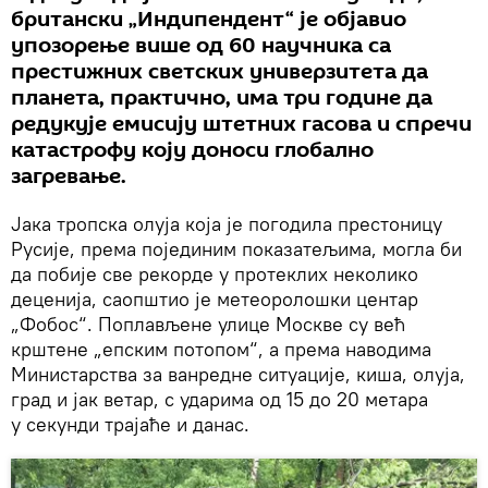
британски „Индипендент“ је објавио
упозорење више од 60 научника са
престижних светских универзитета да
планета, практично, има три године да
редукује емисију штетних гасова и спречи
катастрофу коју доноси глобално
загревање.
Јака тропска олуја која је погодила престоницу
Русије, према појединим показатељима, могла би
да побије све рекорде у протеклих неколико
деценија, саопштио је метеоролошки центар
„Фобос“. Поплављене улице Москве су већ
крштене „епским потопом“, а према наводима
Министарства за ванредне ситуације, киша, олуја,
град и јак ветар, с ударима од 15 до 20 метара
у секунди трајаће и данас.