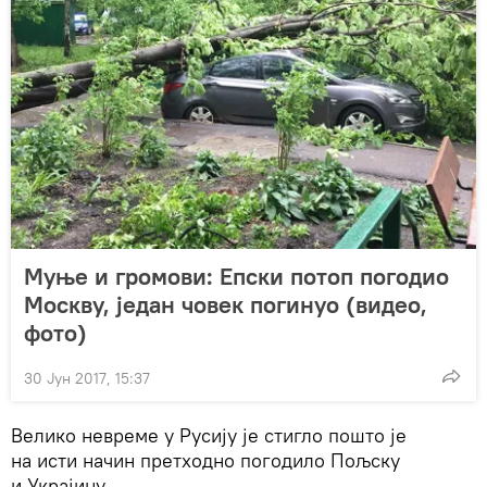
Муње и громови: Епски потоп погодио
Москву, један човек погинуо (видео,
фото)
30 Јун 2017, 15:37
Велико невреме у Русију је стигло пошто је
на исти начин претходно погодило Пољску
и Украјину.