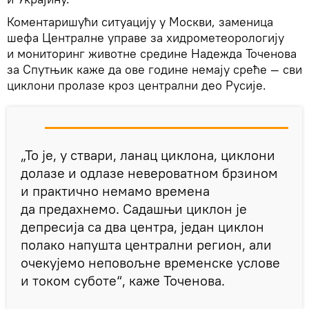
Коментаришући ситуацију у Москви, заменица
шефа Централне управе за хидрометеорологију
и мониторинг животне средине Надежда Точенова
за Спутњик каже да ове године немају среће — сви
циклони пролазе кроз централни део Русије.
„То је, у ствари, ланац циклона, циклони
долазе и одлазе невероватном брзином
и практично немамо времена
да предахнемо. Садашњи циклон је
депресија са два центра, један циклон
полако напушта централни регион, али
очекујемо неповољне временске услове
и током суботе“, каже Точенова.