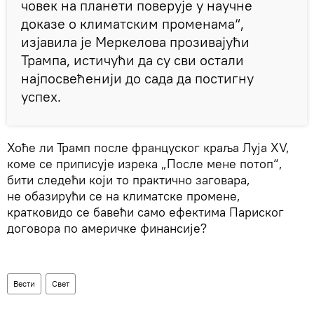
човек на планети поверује у научне
доказе о климатским променама“,
изјавила је Меркелова прозивајући
Трампа, истичући да су сви остали
најпосвећенији до сада да постигну
успех.
Хоће ли Трамп после француског краља Луја XV,
коме се приписује изрека „После мене потоп“,
бити следећи који то практично заговара,
не обазирући се на климатске промене,
кратковидо се бавећи само ефектима Париског
договора по америчке финансије?
Вести
Свет