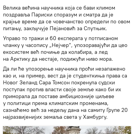
Велика већина научника која се бави климом
поздравља Париски споразум и сматра да је
крајње време да се човечанство определи по овом
питању, закључује Пејановић за Спутњик.
Управо то тражи и 60 експерата у потписаном
чланку у часопису „Нејчер“, упозоравајући да цео
екосистем већ почиње да колабира, а лед
на Арктику да нестаје, подижући ниво мора.
Да ли ће упозорење научника проћи незапажено
као и, на пример, вест да је студенткиња права са
Новог Зеланд Сара Томсон покренула судски
поступак против власти своје земље како би их
приморала да поставе амбициозније циљеве
у политици према климатским променама,
сазнаћемо већ за недељу дана на самиту Групе 20
најразвијенијих земаља света у Хамбургу.