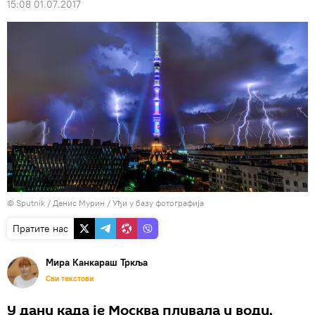
15:08 01.07.2017
© Sputnik / Денис Мурин
/
Уђи у базу фотографија
Пратите нас
Мира Канкараш Тркља
Сви текстови
У дану када је Москва пливала у води,