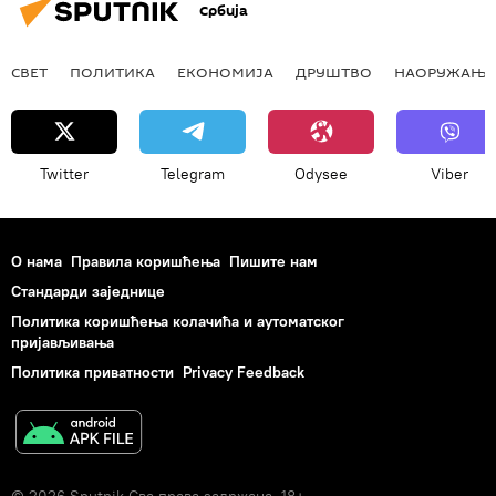
Србија
СВЕТ
ПОЛИТИКА
ЕКОНОМИЈА
ДРУШТВО
НАОРУЖАЊЕ
Twitter
Telegram
Odysee
Viber
О нама
Правила коришћења
Пишите нам
Стандарди заједнице
Политика коришћења колачића и аутоматског
пријављивања
Политика приватности
Privacy Feedback
© 2026 Sputnik Сва права задржана. 18+