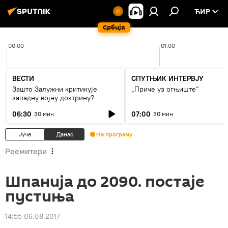
ЋИР
Србија
00:00
01:00
ВЕСТИ
СПУТЊИК ИНТЕРВЈУ
Зашто Залужни критикује
„Приче уз огњиште“
западну војну доктрину?
06:30
07:00
30 мин
30 мин
Јуче
Данас
На програму
Реемитери
Шпанија до 2090. постаје
пустиња
14:55 06.08.2017