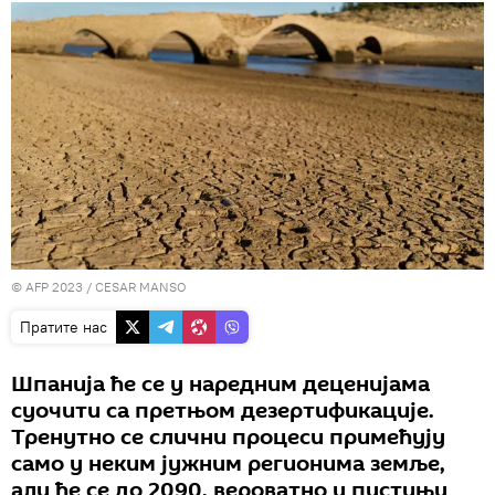
© AFP 2023 / CESAR MANSO
Пратите нас
Шпанија ће се у наредним деценијама
суочити са претњом дезертификације.
Тренутно се слични процеси примећују
само у неким јужним регионима земље,
али ће се до 2090. вероватно у пустињу