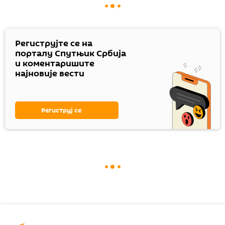
Региструјте се на
порталу Спутњик Србија
и коментаришите
најновије вести
Региструј се