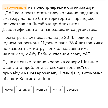
Стручњаци
из пољопривредне организације
ЦОАГ који прате статистику количине падавина,
сматрају да ће то бити територија Пиринејског
полуострва од Лисабона до Аликантеа.
Дезертификација ће напредовати са југоистока.
Посматрања су показала да је 2014. године у
једном од региона Мурсије пало 78,4 литара кише
по квадратном метру. Толико падавина има,
на пример, у Абу Дабију, главном граду УАЕ.
Суша се сваке године креће ка северу Шпаније.
Овог лета проблеми са свежом воде већ се
примећују на северозападу Шпаније, у аутономној
области Кастиља и Леон.
Наука
Шпанија
пустиња
клима
Друштво