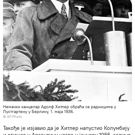
Немачки канцелар Адолф Хитлер обраћа се радницима у
Лустгартену у Берлину, 1. маја 1936.
© AP Photo
Такође је изјавио да је Хитлер напустио Колумбију
и отишао у Аргентину негде у јануару 1955. године