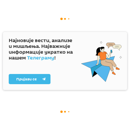
Најновије вести, анализе
и мишљења. Најважније
информације укратко на
нашем
Телеграму
!
Пријави се