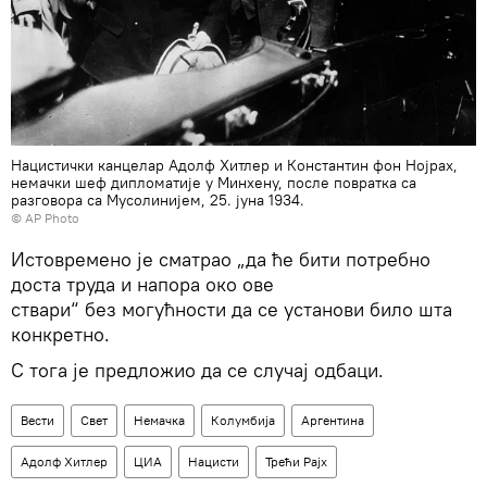
Нацистички канцелар Адолф Хитлер и Константин фон Нојрах,
немачки шеф дипломатије у Минхену, после повратка са
разговора са Мусолинијем, 25. јуна 1934.
© AP Photo
Истовремено је сматрао „да ће бити потребно
доста труда и напора око ове
ствари“ без могућности да се установи било шта
конкретно.
С тога је предложио да се случај одбаци.
Вести
Свет
Немачка
Колумбија
Аргентина
Адолф Хитлер
ЦИА
Нацисти
Трећи Рајх