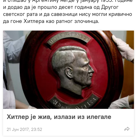
и додао да је прошло десет година од Другог
светског рата и да савезници нису могли кривично
да гоне Хитлера као ратног злочинца.
Хитлер је жив, излази из илегале
21 Јун 2017, 23:52