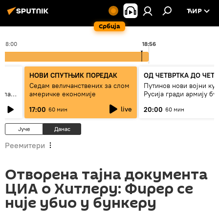
ЋИР
Србија
18:00
18:56
НОВИ СПУТЊИК ПОРЕДАК
ОД ЧЕТВРТКА ДО ЧЕТ
Седам величанствених за слом
Путинов нови војни кур
зала
америчке економије
Русија гради армију бу
live
17:00
20:00
60 мин
60 мин
Јуче
Данас
Реемитери
Отворена тајна документа
ЦИА о Хитлеру: Фирер се
није убио у бункеру