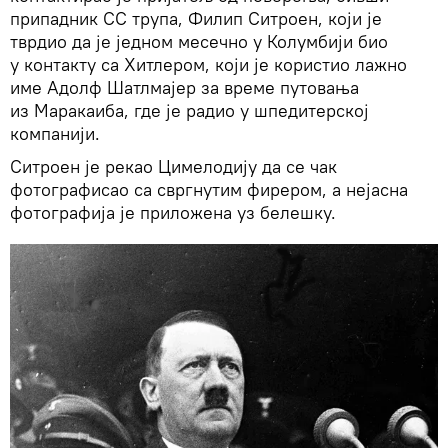
припадник СС трупа, Филип Ситроен, који је
тврдио да је једном месечно у Колумбији био
у контакту са Хитлером, који је користио лажно
име Адолф Шатлмајер за време путовања
из Маракаиба, где је радио у шпедитерској
компанији.
Ситроен је рекао Цимелодију да се чак
фотографисао са свргнутим фирером, а нејасна
фотографија је приложена уз белешку.