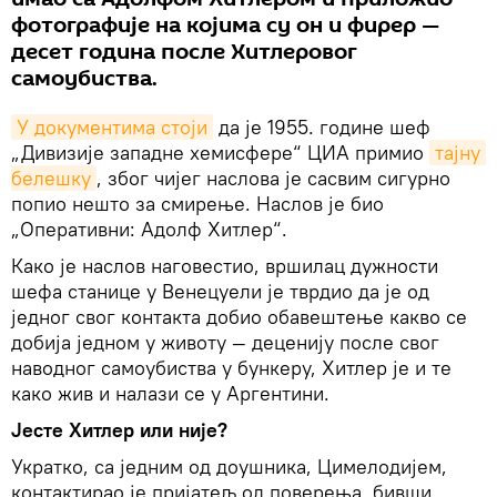
фотографије на којима су он и фирер —
десет година после Хитлеровог
самоубиства.
У документима стоји
да је 1955. године шеф
„Дивизије западне хемисфере“ ЦИА примио
тајну 
белешку
, због чијег наслова је сасвим сигурно
попио нешто за смирење. Наслов је био
„Оперативни: Адолф Хитлер“.
Како је наслов наговестио, вршилац дужности
шефа станице у Венецуели је тврдио да је од
једног свог контакта добио обавештење какво се
добија једном у животу — деценију после свог
наводног самоубиства у бункеру, Хитлер је и те
како жив и налази се у Аргентини.
Јесте Хитлер или није?
Укратко, са једним од доушника, Цимелодијем,
контактирао је пријатељ од поверења, бивши