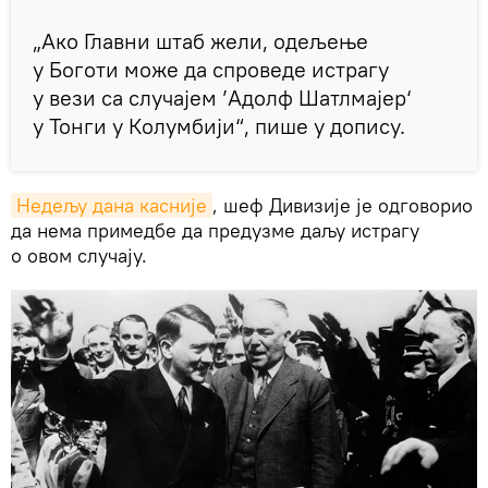
„Ако Главни штаб жели, одељење
у Боготи може да спроведе истрагу
у вези са случајем ’Адолф Шатлмајер‘
у Тонги у Колумбији“, пише у допису.
Недељу дана касније
, шеф Дивизије је одговорио
да нема примедбе да предузме даљу истрагу
о овом случају.