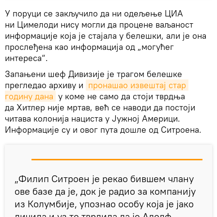
У поруци се закључило да ни одељење ЦИА
ни Цимелоди нису могли да процене ваљаност
информације која је стајала у белешки, али је она
прослеђена као информација од „могућег
интереса“.
Запањени шеф Дивизије је трагом белешке
прегледао архиву и
пронашао извештај стар 
годину дана
у коме не само да стоји тврдња
да Хитлер није мртав, већ се наводи да постоји
читава колонија нациста у Јужној Америци.
Информације су и овог пута дошле од Ситроена.
„Филип Ситроен је рекао бившем члану
ове базе да је, док је радио за компанију
из Колумбије, упознао особу која је јако
личила и уз то тврдила да је Адолф