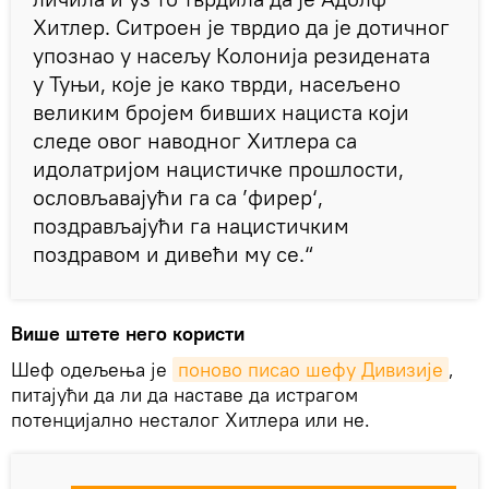
Хитлер. Ситроен је тврдио да је дотичног
упознао у насељу Колонија резидената
у Туњи, које је како тврди, насељено
великим бројем бивших нациста који
следе овог наводног Хитлера са
идолатријом нацистичке прошлости,
ословљавајући га са ’фирер‘,
поздрављајући га нацистичким
поздравом и дивећи му се.“
Више штете него користи
Шеф одељења је
поново писао шефу Дивизије
,
питајући да ли да наставе да истрагом
потенцијално несталог Хитлера или не.