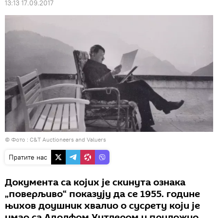
13:13 17.09.2017
© Фото : C&T Auctioneers and Valuers
Пратите нас
Документа са којих је скинута ознака
„поверљиво“ показују да се 1955. године
њихов доушник хвалио о сусрету који је
имао са Адолфом Хитлером и приложио