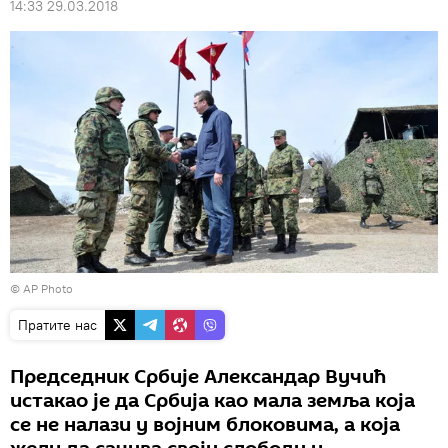
14:33 29.03.2018
© AP Photo
Пратите нас
Председник Србије Александар Вучић
истакао је да Србија као мала земља која
се не налази у војним блоковима, а која