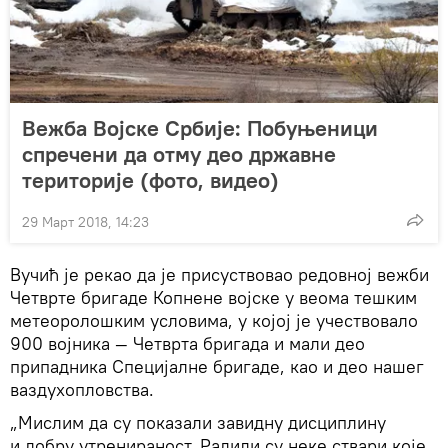
Вежба Војске Србије: Побуњеници
спречени да отму део државне
територије (фото, видео)
29 Март 2018, 14:23
Вучић је рекао да је присуствовао редовној вежби
Четврте бригаде Копнене војске у веома тешким
метеоролошким условима, у којој је учествовало
900 војника — Четврта бригада и мали део
припадника Специјалне бригаде, као и део нашег
ваздухопловства.
„Мислим да су показали завидну дисциплину
и добру утренираност. Радили су неке ствари које