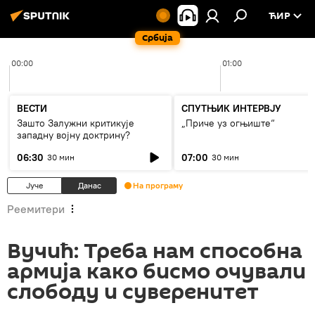
ЋИР
Србија
00:00
01:00
ВЕСТИ
СПУТЊИК ИНТЕРВЈУ
Зашто Залужни критикује
„Приче уз огњиште“
западну војну доктрину?
06:30
07:00
30 мин
30 мин
Јуче
Данас
На програму
Реемитери
Вучић: Треба нам способна
армија како бисмо очували
слободу и суверенитет