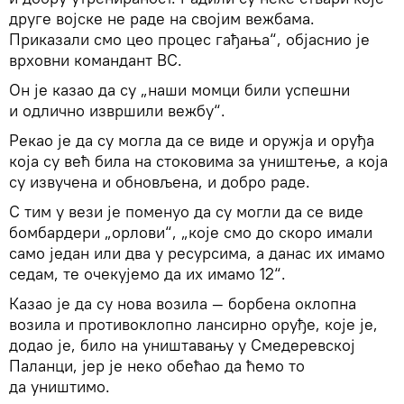
друге војске не раде на својим вежбама.
Приказали смо цео процес гађања“, објаснио је
врховни командант ВС.
Он је казао да су „наши момци били успешни
и одлично извршили вежбу“.
Рекао је да су могла да се виде и оружја и оруђа
која су већ била на стоковима за уништење, а која
су извучена и обновљена, и добро раде.
С тим у вези је поменуо да су могли да се виде
бомбардери „орлови“, „које смо до скоро имали
само један или два у ресурсима, а данас их имамо
седам, те очекујемо да их имамо 12“.
Казао је да су нова возила — борбена оклопна
возила и противоклопно лансирно оруђе, које је,
додао је, било на уништавању у Смедеревској
Паланци, јер је неко обећао да ћемо то
да уништимо.