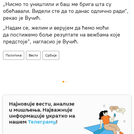
„Нисмо то уништили и баш ме брига шта су
обећавали. Видели сте да то данас одлично ради“,
рекао је Вучић.
„Надам се, желим и верујем да ћемо моћи
да постижемо боље резултате на вежбама које
предстоје“, нагласио је Вучић.
Политика
Вести
Србија
Најновије вести, анализе
и мишљења. Најважније
информације укратко на
нашем
Телеграму
!