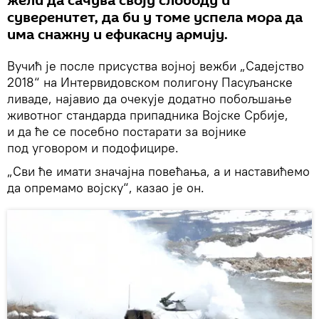
жели да сачува своју слободу и
суверенитет, да би у томе успела мора да
има снажну и ефикасну армију.
Вучић је после присуства војној вежби „Садејство
2018“ на Интервидовском полигону Пасуљанске
ливаде, најавио да очекује додатно побољшање
животног стандарда припадника Војске Србије,
и да ће се посебно постарати за војнике
под уговором и подофицире.
„Сви ће имати значајна повећања, а и наставићемо
да опремамо војску“, казао је он.