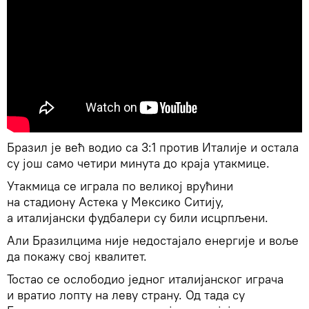
Бразил је већ водио са 3:1 против Италије и остала
су још само четири минута до краја утакмице.
Утакмица се играла по великој врућини
на стадиону Астека у Мексико Ситију,
а италијански фудбалери су били исцрпљени.
Али Бразилцима није недостајало енергије и воље
да покажу свој квалитет.
Тостао се ослободио једног италијанског играча
и вратио лопту на леву страну. Од тада су