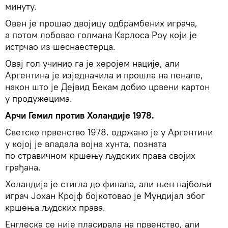
минуту.
Овен је прошао двојицу одбрамбених играча,
а потом лобовао голмана Карлоса Роу који је
истрчао из шеснаестерца.
Овај гол учинио га је херојем нације, али
Аргентина је изједначила и прошла на пенале,
након што је Дејвид Бекам добио црвени картон
у продужецима.
Арчи Гемил против Холандије 1978.
Светско првенство 1978. одржано је у Аргентини
у којој је владала војна хунта, позната
по стравичном кршењу људских права својих
грађана.
Холандија је стигла до финала, али њен најбољи
играч Јохан Кројф бојкотовао је Мундијал због
кршења људских права.
Енглеска се није пласирала на првенство, али