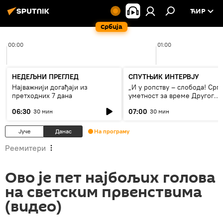
ЋИР
Србија
00:00
01:00
НЕДЕЉНИ ПРЕГЛЕД
СПУТЊИК ИНТЕРВЈУ
Најважнији догађаји из
„И у ропству – слобода! Срп
претходних 7 дана
уметност за време Другог
светског рата“
06:30
07:00
30 мин
30 мин
Јуче
Данас
На програму
Реемитери
Ово је пет најбољих голова
на светским првенствима
(видео)