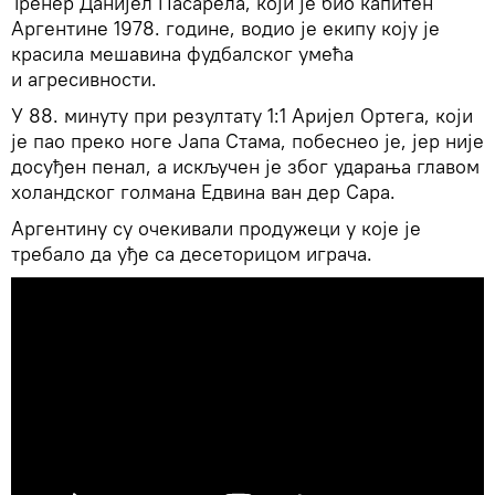
Тренер Данијел Пасарела, који је био капитен
Аргентине 1978. године, водио је екипу коју је
красила мешавина фудбалског умећа
и агресивности.
У 88. минуту при резултату 1:1 Аријел Ортега, који
је пао преко ноге Јапа Стама, побеснео је, јер није
досуђен пенал, а искључен је због ударања главом
холандског голмана Едвина ван дер Сара.
Аргентину су очекивали продужеци у које је
требало да уђе са десеторицом играча.