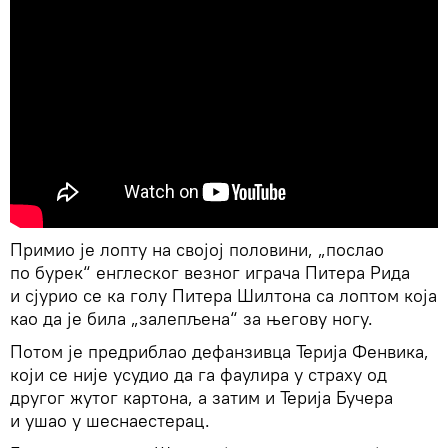
Примио је лопту на својој половини, „послао
по бурек“ енглеског везног играча Питера Рида
и сјурио се ка голу Питера Шилтона са лоптом која
као да је била „залепљена“ за његову ногу.
Потом је предриблао дефанзивца Терија Фенвика,
који се није усудио да га фаулира у страху од
другог жутог картона, а затим и Терија Бучера
и ушао у шеснаестерац.