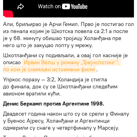
Али, бриљирао је Арчи Гемил. Прво је постигао гол
из пенала којим је Шкотска повела са 2:1 а после
је у 68. минуту обишао тројицу Холанђана пре
него што је закуцао лопту у мрежу.
Шкотланђани су подивљали, а овај гол касније је
описао
Ирвин Велш у роману „Трејнспотинг“, 
по ком је снимљен истоимени филм
.
Упркос поразу — 3:2, Холандија је стигла
до финала, док су се Шкотланђани следећим
авионом вратили кући.
Денис Беркамп против Аргентине 1998.
Двадесет година након што су се срели у Финалу
у Буенос Ајресу, Холанђани и Аргентинци
одмерили су снаге у четвртфиналу у Марсеју.