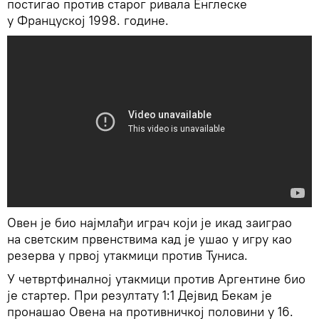
постигао против старог ривала Енглеске
у Француској 1998. године.
Овен је био најмлађи играч који је икад заиграо
на светским првенствима кад је ушао у игру као
резерва у првој утакмици против Туниса.
У четвртфиналној утакмици против Аргентине био
је стартер. При резултату 1:1 Дејвид Бекам је
пронашао Овена на противничкој половини у 16.