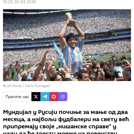
15:25 20.04.2018
© AP Photo / Carlo Fumagalli
Пратите нас
Мундијал у Русији почиње за мање од два
месеца, а најбољи фудбалери на свету већ
припремају своје „нишанске справе“ у
нади да ће трести мреже на првенству.