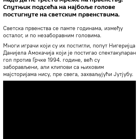
Спутњик подсећа на најбоље голове
постигнуте на светским првенствима.
Светска првенства се памте годинама, између
осталог, и по незаборавним головима.
Многи играчи који су их постигли, попут Нигеријца
Данијела Амокачија који је постигао спектакуларан
гол против Грчке 1994. године, већ су
заборављени, али клипови са њиховим
мајсторијама нису, пре свега, захваљујући Јутјубу.