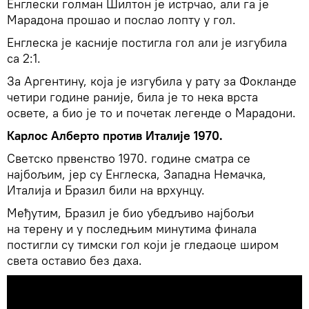
Енглески голман Шилтон је истрчао, али га је
Марадона прошао и послао лопту у гол.
Енглеска је касније постигла гол али је изгубила
са 2:1.
За Аргентину, која је изгубила у рату за Фокланде
четири године раније, била је то нека врста
освете, а био је то и почетак легенде о Марадони.
Карлос Алберто против Италије 1970.
Светско првенство 1970. године сматра се
најбољим, јер су Енглеска, Западна Немачка,
Италија и Бразил били на врхунцу.
Међутим, Бразил је био убедљиво најбољи
на терену и у последњим минутима финала
постигли су тимски гол који је гледаоце широм
света оставио без даха.