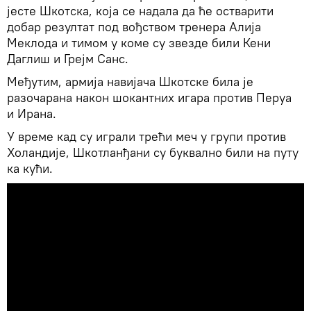
јесте Шкотска, која се надала да ће остварити
добар резултат под вођством тренера Алија
Меклода и тимом у коме су звезде били Кени
Даглиш и Грејм Санс.
Међутим, армија навијача Шкотске била је
разочарана након шокантних игара против Перуа
и Ирана.
У време кад су играли трећи меч у групи против
Холандије, Шкотланђани су буквално били на путу
ка кући.