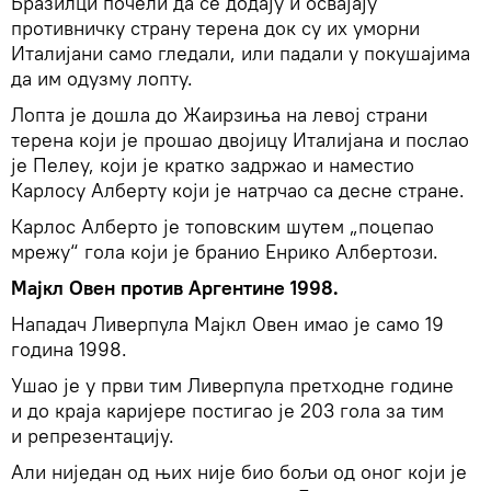
Бразилци почели да се додају и освајају
противничку страну терена док су их уморни
Италијани само гледали, или падали у покушајима
да им одузму лопту.
Лопта је дошла до Жаирзиња на левој страни
терена који је прошао двојицу Италијана и послао
је Пелеу, који је кратко задржао и наместио
Карлосу Алберту који је натрчао са десне стране.
Карлос Алберто је топовским шутем „поцепао
мрежу“ гола који је бранио Енрико Албертози.
Мајкл Овен против Аргентине 1998.
Нападач Ливерпула Мајкл Овен имао је само 19
година 1998.
Ушао је у први тим Ливерпула претходне године
и до краја каријере постигао је 203 гола за тим
и репрезентацију.
Али ниједан од њих није био бољи од оног који је