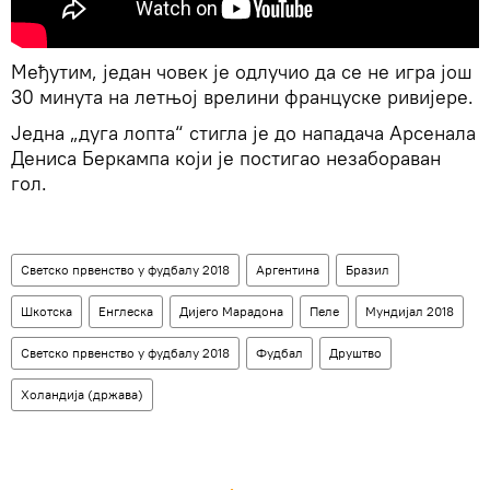
Међутим, један човек је одлучио да се не игра још
30 минута на летњој врелини француске ривијере.
Једна „дуга лопта“ стигла је до нападача Арсенала
Дениса Беркампа који је постигао незабораван
гол.
Светско првенство у фудбалу 2018
Аргентина
Бразил
Шкотска
Енглеска
Дијего Марадона
Пеле
Мундијал 2018
Светско првенство у фудбалу 2018
Фудбал
Друштво
Холандија (држава)