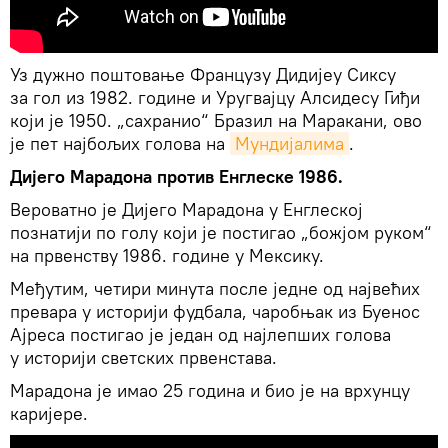
Уз дужно поштовање Французу Дидијеу Сиксу
за гол из 1982. године и Уругвајцу Алсидесу Гиђи
који је 1950. „сахранио“ Бразил на Маракани, ово
је пет најбољих голова на
Мундијалима
.
Дијего Марадона против Енглеске 1986.
Вероватно је Дијего Марадона у Енглеској
познатији по голу који је постигао „божјом руком“
на првенству 1986. године у Мексику.
Међутим, четири минута после једне од највећих
превара у историји фудбала, чаробњак из Буенос
Ајреса постигао је један од најлепших голова
у историји светских првенстава.
Марадона је имао 25 година и био је на врхунцу
каријере.