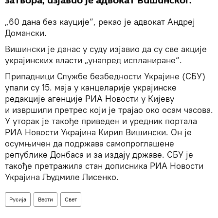
затвора, изјавио је адвокат Вишинског.
„60 дана без кауције“, рекао је адвокат Андреј
Домански.
Вишински је данас у суду изјавио да су све акције
украјинских власти „унапред испланиране“.
Припадници Службе безбедности Украјине (СБУ)
упали су 15. маја у канцеларије украјинске
редакције агенције РИА Новости у Кијеву
и извршили претрес који је трајао око осам часова.
У уторак је такође приведен и уредник портала
РИА Новости Украјина Кирил Вишински. Он је
осумњичен да подржава самопроглашене
републике Донбаса и за издају државе. СБУ је
такође претражила стан дописника РИА Новости
Украјина Људмиле Лисенко.
Русија
Вести
Свет