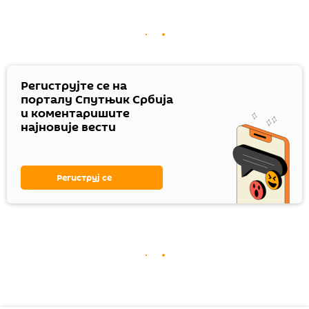
Региструјте се на
порталу Спутњик Србија
и коментаришите
најновије вести
Региструј се