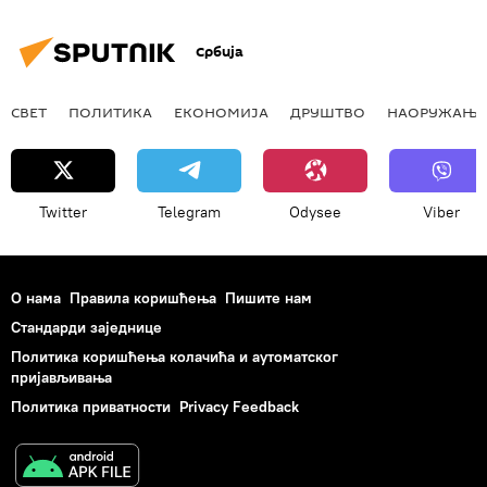
Србија
СВЕТ
ПОЛИТИКА
ЕКОНОМИЈА
ДРУШТВО
НАОРУЖАЊЕ
Twitter
Telegram
Odysee
Viber
О нама
Правила коришћења
Пишите нам
Стандарди заједнице
Политика коришћења колачића и аутоматског
пријављивања
Политика приватности
Privacy Feedback