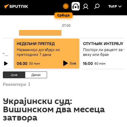
ЋИР
Србија
07:00
НЕДЕЉНИ ПРЕГЛЕД
СПУТЊИК ИНТЕРВЈУ
Најважнији догађаји из
Постоји ли рецепт за 
ки"
претходних 7 дана
везу или брак
live
06:30
16:00
30 мин
60 мин
Јуче
Данас
Реемитери
Украјински суд:
Вишинском два месеца
затвора