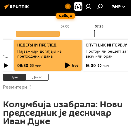
ЋИР
Србија
07:00
07:23
НЕДЕЉНИ ПРЕГЛЕД
СПУТЊИК ИНТЕРВЈУ
Најважнији догађаји из
Постоји ли рецепт за 
ки"
претходних 7 дана
везу или брак
live
06:30
16:00
30 мин
60 мин
Јуче
Данас
Реемитери
Колумбија изабрала: Нови
председник је десничар
Иван Дуке