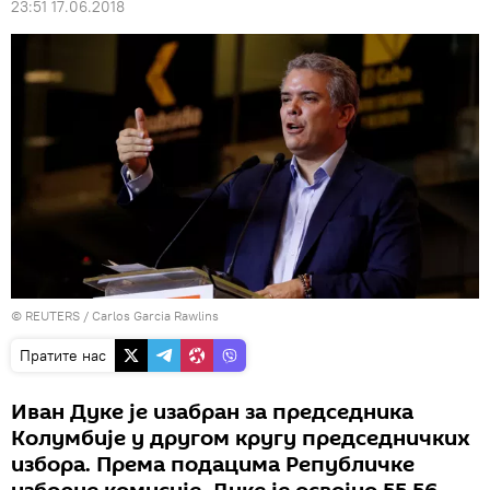
23:51 17.06.2018
©
REUTERS
/ Carlos Garcia Rawlins
Пратите нас
Иван Дуке је изабран за председника
Колумбије у другом кругу председничких
избора. Према подацима Републичке