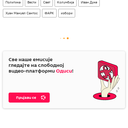
Политика
Вести
Свет
Колумбија
Иван Дуке
Хуан Мануел Сантос
ФАРК
избори
Све наше емисије
гледајте на слободној
видео-платформи
Одиси
!
Пријави се