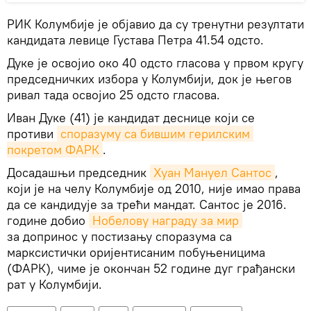
РИК Колумбије је објавио да су тренутни резултати
кандидата левице Густава Петра 41.54 одсто.
Дуке је освојио око 40 одсто гласова у првом кругу
председничких избора у Колумбији, док је његов
ривал тада освојио 25 одсто гласова.
Иван Дуке (41) је кандидат деснице који се
противи
споразуму са бившим герилским 
покретом ФАРК
.
Досадашњи председник
Хуан Мануел Сантос
,
који је на челу Колумбије од 2010, није имао права
да се кандидује за трећи мандат. Сантос је 2016.
године добио
Нобелову награду за мир
за допринос у постизању споразума са
марксистички оријентисаним побуњеницима
(ФАРК), чиме је окончан 52 године дуг грађански
рат у Колумбији.