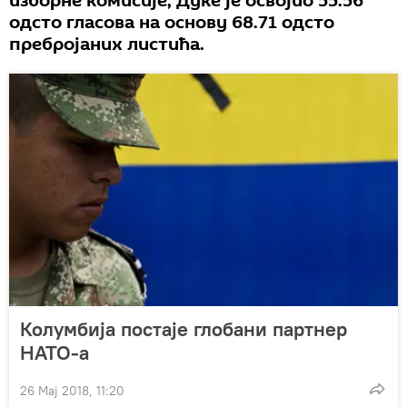
изборне комисије, Дуке је освојио 55.56
одсто гласова на основу 68.71 одсто
пребројаних листића.
Колумбија постаје глобани партнер
НАТО-а
26 Мај 2018, 11:20