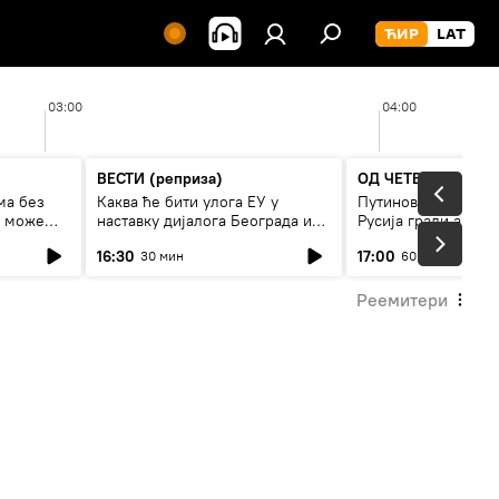
03:00
04:00
ВЕСТИ (реприза)
ОД ЧЕТВРТКА ДО 
ма без
Каква ће бити улога ЕУ у
Путинов нови војни
е може
наставку дијалога Београда и
Русија гради армиј
Приштине?
16:30
17:00
30 мин
60 мин
Реемитери