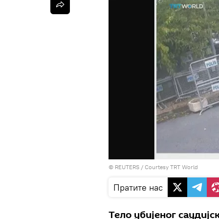
©
REUTERS
/ Courtesy TRT World
Пратите нас
Тело убијеног саудијс