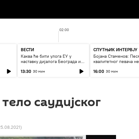
02:00
ВЕСТИ
СПУТЊИК ИНТЕРВЈУ
Каква ће бити улога ЕУ у
Бојана Стаменов: Пес
наставку дијалога Београда и
квалитетног певача н
Приштине?
дуго да живи
13:30
16:00
30 мин
30 мин
тело саудијског
25.08.2021
)