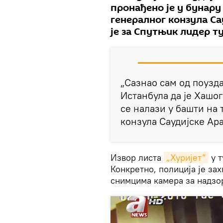
пронађено је у бунару
генералног конзула Са
је за Спутњик лидер т
„Сазнао сам од поузд
Истанбула да је Хашог
се налази у башти на
конзула Саудијске Ара
Извор листа
„Хуријет“
у т
Конкретно, полиција је за
снимцима камера за надзор