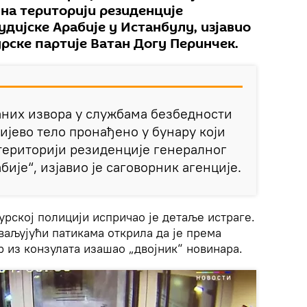
 на територији резиденције
удијске Арабије у Истанбулу, изјавио
урске партије Ватан Догу Перинчек.
аних извора у службама безбедности
ијево тело пронађено у бунару који
 територији резиденције генералног
бије“, изјавио је саговорник агенције.
урској полицији испричао је детаље истраге.
хваљујући патикама открила да је према
 из конзулата изашао „двојник“ новинара.