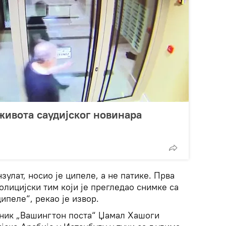
ивота саудијског новинара
зулат, носио је ципеле, а не патике. Прва
олицијски тим који је прегледао снимке са
ципеле“, рекао је извор.
сник „Вашингтон поста“ Џамал Хашоги