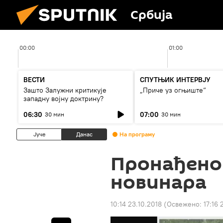
Србија
00:00
01:00
ВЕСТИ
СПУТЊИК ИНТЕРВЈУ
Зашто Залужни критикује
„Приче уз огњиште“
западну војну доктрину?
06:30
07:00
30 мин
30 мин
Јуче
Данас
На програму
Пронађено 
новинара
10:14 23.10.2018
(Освежено:
17:16 