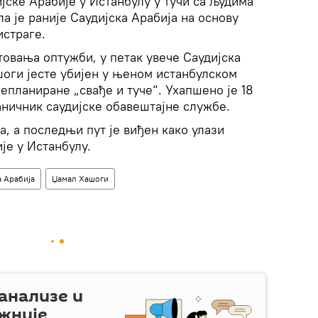
ијске Арабије у Истанбулу у тучи са људима
ла је раније Саудијска Арабија на основу
истраге.
овања оптужби, у петак увече Саудијска
шоги јесте убијен у њеном истанбулском
непланиране „свађе и туче“. Ухапшено је 18
ваничник саудијске обавештајне службе.
а, а последњи пут је виђен како улази
ије у Истанбулу.
а Арабија
Џамал Хашоги
 анализе и
жније