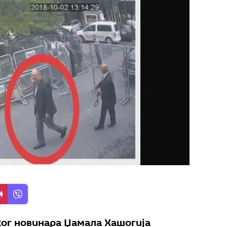
ког новинара Џамала Хашогија