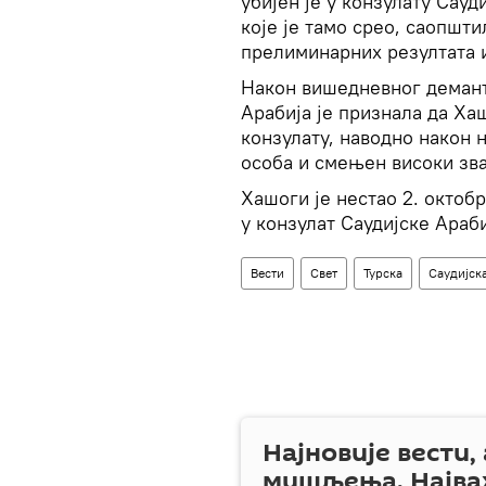
убијен је у конзулату Сауд
које је тамо срео, саопшти
прелиминарних резултата 
Након вишедневног демант
Арабија је признала да Ха
конзулату, наводно након 
особа и смењен високи з
Хашоги је нестао 2. октобр
у конзулат Саудијске Араб
Вести
Свет
Турска
Саудијск
Најновије вести,
мишљења. Најва