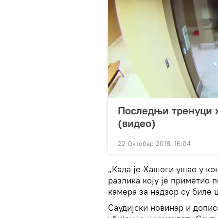
Последњи тренуци ж
(видео)
22 Октобар 2018, 16:04
„Када је Хашоги ушао у кон
разлика коју је приметио п
камера за надзор су биле 
Саудијски новинар и допи