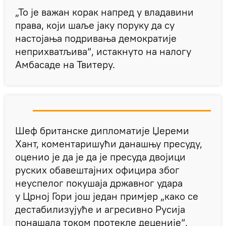
„То је важан корак напред у владавини
права, који шаље јаку поруку да су
настојања подривања демократије
неприхватљива“, истакнуто на налогу
Амбасаде на Твитеру.
Шеф британске дипломатије Џереми
Хант, коментаришући данашњу пресуду,
оценио је да је да је пресуда двојици
руских обавештајних официра због
неуспелог покушаја државног удара
у Црној Гори још један примјер „како се
дестабилизујуће и агресивно Русија
понашала током протекле деценије“,