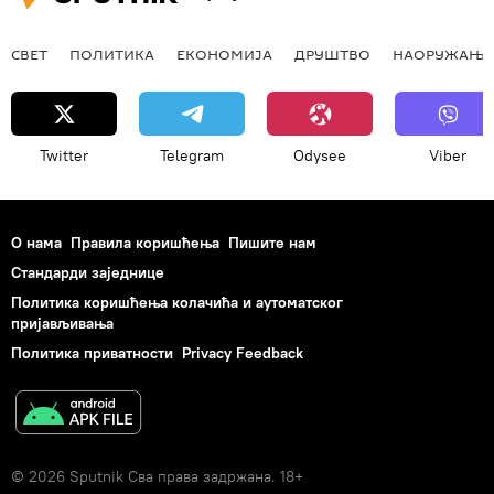
СВЕТ
ПОЛИТИКА
ЕКОНОМИЈА
ДРУШТВО
НАОРУЖАЊЕ
Twitter
Telegram
Odysee
Viber
О нама
Правила коришћења
Пишите нам
Стандарди заједнице
Политика коришћења колачића и аутоматског
пријављивања
Политика приватности
Privacy Feedback
© 2026 Sputnik Сва права задржана. 18+