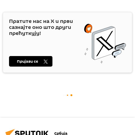
Пратите нас на
X
и први
сазнајте оно што други
прећуткују!
Пријави се
Србија