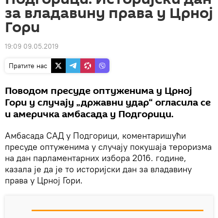
за владавину права у Црној
Гори
19:09 09.05.2019
Пратите нас
Поводом пресуде оптуженима у Црној
Гори у случају „државни удар“ огласила се
и америчка амбасада у Подгорици.
Амбасада САД у Подгорици, коментаришући
пресуде оптуженима у случају покушаја тероризма
на дан парламентарних избора 2016. године,
казала је да је то историјски дан за владавину
права у Црној Гори.