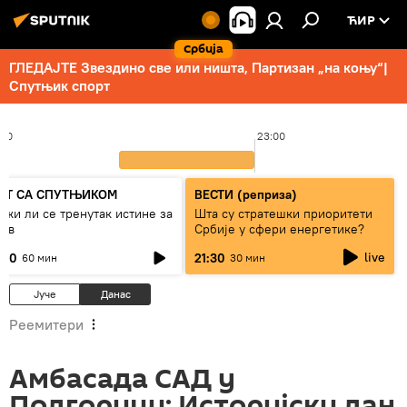
ЋИР
Србија
ГЛЕДАЈТЕ Звездино све или ништа, Партизан „на коњу“|
Спутњик спорт
:00
23:00
ЕТ СА СПУТЊИКОМ
ВЕСТИ (реприза)
ижи ли се тренутак истине за
Шта су стратешки приоритети
јев
Србије у сфери енергетике?
live
:00
21:30
60 мин
30 мин
Јуче
Данас
Реемитери
Амбасада САД у
Подгорици: Историјски дан