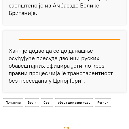
саопштено је из Амбасаде Велике
Британије.
Хант је додао да се до данашње
осуђујуће пресуде двојици руских
обавештајних официра „стигло кроз
правни процес чија је транспарентност
без преседана у Црној Гори“.
Политика
Вести
Свет
афера државни удар
Регион