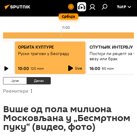
ЋИР
Србија
11:00
ОРБИТА КУЛТУРЕ
СПУТЊИК ИНТЕРВЈУ
Руски трагови у Београду
Постоји ли рецепт за 
везу или брак
live
10:00
16:00
120 мин
60 мин
Јуче
Данас
Реемитери
Више од пола милиона
Московљана у „Бесмртном
пуку“ (видео, фото)