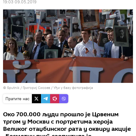
19:03 09.05.2019
© Sputnik / Григориј Сисоев
/
Уђи у базу фотографија
Пратите нас
Око 700.000 људи прошло је Црвеним
тргом у Москви с портретима хероја
Великог отаџбинског рата у оквиру акције