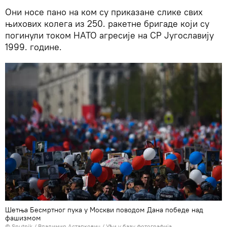
Они носе пано на ком су приказане слике свих
њихових колега из 250. ракетне бригаде који су
погинули током НАТО агресије на СР Југославију
1999. године.
Шетња Бесмртног пука у Москви поводом Дана победе над
фашизмом
© Sputnik / Владимир Астапкович
/
Уђи у базу фотографија