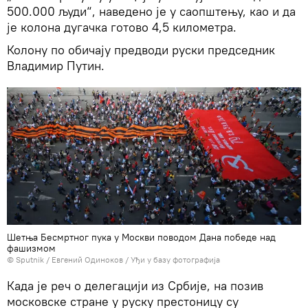
500.000 људи“, наведено је у саопштењу, као и да
је колона дугачка готово 4,5 километра.
Колону по обичају предводи руски председник
Владимир Путин.
Шетња Бесмртног пука у Москви поводом Дана победе над
фашизмом
© Sputnik / Евгений Одиноков
/
Уђи у базу фотографија
Када је реч о делегацији из Србије, на позив
московске стране у руску престоницу су