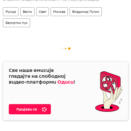
Русија
Вести
Свет
Москва
Владимир Путин
Бесмртни пук
Све наше емисије
гледајте на слободној
видео-платформи
Одиси
!
Пријави се