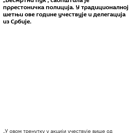
„Бесмртни пук“, саопштила је
пррестоничка полиција. У традиционалној
шетњи ове године учествује и делегација
из Србије.
„У овом тренутку у акцији учествује више од