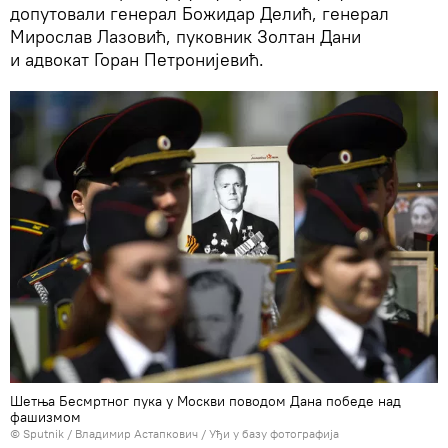
допутовали генерал Божидар Делић, генерал
Мирослав Лазовић, пуковник Золтан Дани
и адвокат Горан Петронијевић.
Шетња Бесмртног пука у Москви поводом Дана победе над
фашизмом
© Sputnik / Владимир Астапкович
/
Уђи у базу фотографија