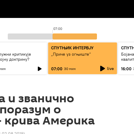
07:00
СПУТЊИК ИНТЕРВЈУ
СПУТ
лужни критикује
„Приче уз огњиште“
Бојан
ојну доктрину?
квали
дуго д
live
07:00
16:00
мин
30 мин
да и званично
Споразум о
— крива Америка
6 02.08.2019
)