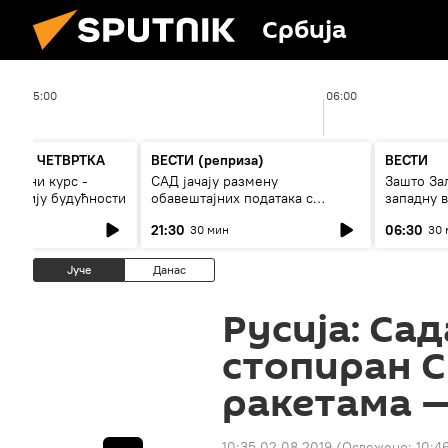
Србија
05:00
06:00
А ДО ЧЕТВРТКА
ВЕСТИ (реприза)
ВЕСТИ
 војни курс -
САД јачају размену
Зашто За
и армију будућности
обавештајних података с
западну в
Кијевом
21:30
06:30
30 мин
30 
Јуче
Данас
Русија: Са
стопиран 
ракетама 
10:35 02.08.2019
(Освежено:
10:4