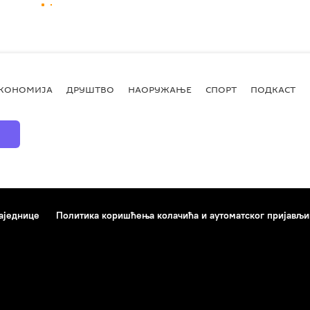
КОНОМИЈА
ДРУШТВО
НАОРУЖАЊЕ
СПОРТ
ПОДКАСТ
аједнице
Политика коришћења колачића и аутоматског пријављ