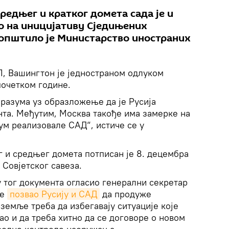
редњег и кратког домета сада је и
о на иницијативу Сједињених
општило је Министарство иностраних
, Вашингтон је једностраном одлуком
почетком године.
разума уз образложење да је Русија
та. Међутим, Москва такође има замерке на
зум реализовале САД“, истиче се у
 и средњег домета потписан је 8. децембра
 Совјетског савеза.
 тог документа огласио генерални секретар
је
позвао Русију и САД
да продуже
земље треба да избегавају ситуације које
ао и да треба хитно да се договоре о новом