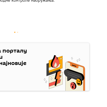
родне контроле наоружања.
а порталу
и
најновије