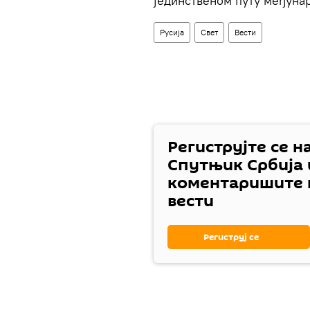
јединственом путу међуна
Русија
Свет
Вести
Региструјте се н
Спутњик Србија 
коментаришите 
вести
Региструј се