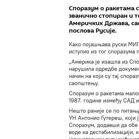
Споразум о ракетама с
званично стопиран и т
Америчких Држава, са
послова Русије.
Како појашњава руски МИП
иступио из тог споразума 
„Америка је изашла из Спо
нарушила одредбе докумен
начин на који су тај спора
саопштењу.
Споразум о ракетама малог
1987. године између САД и
Нешто раније се по питању
УН Антонио Гутереш, који 
Споразум, додавши да обе 
воде ка дестабилизацији, к