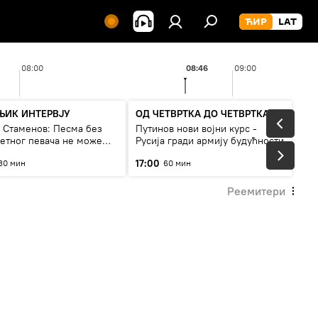
08:00
08:46
09:00
ЊИК ИНТЕРВЈУ
ОД ЧЕТВРТКА ДО ЧЕТВРТКА
а Стаменов: Песма без
Путинов нови војни курс -
тетног певача не може
Русија гради армију будућности
а живи
17:00
30 мин
60 мин
Реемитери