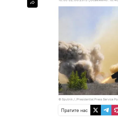
© Sputnik / /Presidential Press Service P
Пратите нас