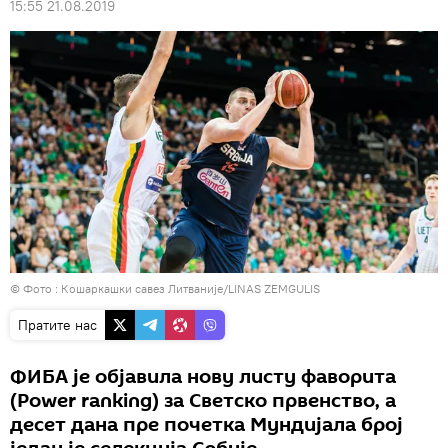
15:55 21.08.2019
© Фото : Кошаркашки савез Литваније/LINAS ZEMGULIS
Пратите нас
ФИБА је објавила нову листу фаворита
(Power ranking) за Светско првенство, а
десет дана пре почетка Мундијала број