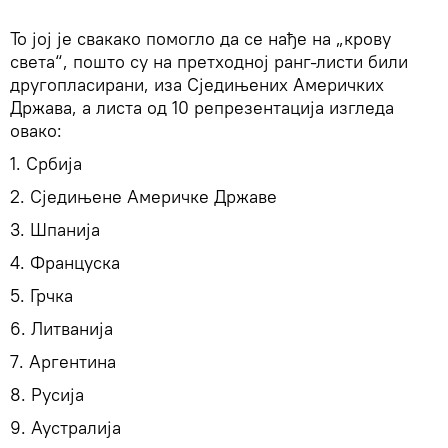
​То јој је свакако помогло да се нађе на „крову
света“, пошто су на претходној ранг-листи били
другопласирани, иза Сједињених Америчких
Држава, а листа од 10 репрезентацијa изгледа
овако:
1. Србија
2. Сједињене Америчке Државе
3. Шпанија
4. Француска
5. Грчка
6. Литванија
7. Аргентина
8. Русија
9. Аустралија