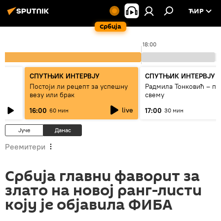
ЋИР
Србија
18:00
СПУТЊИК ИНТЕРВЈУ
СПУТЊИК ИНТЕРВЈУ
Постоји ли рецепт за успешну
Радмила Тонковић – пр
везу или брак
свему
live
16:00
17:00
60 мин
30 мин
Јуче
Данас
Реемитери
Србија главни фаворит за
злато на новој ранг-листи
коју је објавила ФИБА