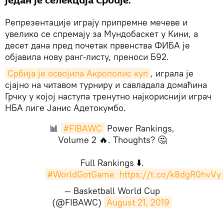
један је селекција Србије.
Репрезентације играју припремне мечеве и
увелико се спремају за Мундобаскет у Кини, а
десет дана пред почетак првенства ФИБА је
објавила нову ранг-листу, преноси Б92.
Србија је освојила Акрополис куп
, играла је
сјајно на читавом турниру и савладала домаћина
Грчку у којој наступа тренутно најкориснији играч
НБА лиге Јанис Адетокумбо.
📊
#FIBAWC
Power Rankings,
Volume 2 🔥. Thoughts? 🤔
Full Rankings ⬇️.
#WorldGotGame
https://t.co/k8dgR0hvVy
— Basketball World Cup
(@FIBAWC)
August 21, 2019