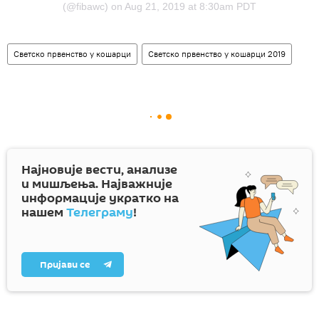
(@fibawc) on
Aug 21, 2019 at 8:30am PDT
Светско првенство у кошарци
Светско првенство у кошарци 2019
Најновије вести, анализе
и мишљења. Најважније
информације укратко на
нашем
Телеграму
!
Пријави се