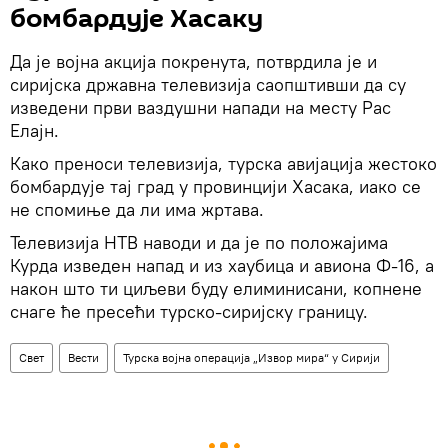
бомбардује Хасаку
Да је војна акција покренута, потврдила је и
сиријска државна телевизија саопштивши да су
изведени први ваздушни напади на месту Рас
Елајн.
Како преноси телевизија, турска авијација жестоко
бомбардује тај град у провинцији Хасака, иако се
не спомиње да ли има жртава.
Телевизија НТВ наводи и да је по положајима
Курда изведен напад и из хаубица и авиона Ф-16, а
након што ти циљеви буду елиминисани, копнене
снаге ће пресећи турско-сиријску границу.
Свет
Вести
Турска војна операција „Извор мира“ у Сирији