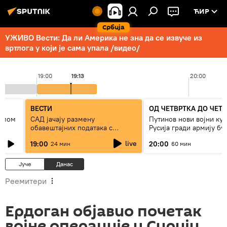
ЋИР
Србија
УЖИВО Вести: Да ли Америка не зна да се извуче из
вртлога у који је сама упала /видео/
19:00
19:13
20:00
К
ВЕСТИ
ОД ЧЕТВРТКА ДО ЧЕТ
 слом
САД јачају размену
Путинов нови војни кур
обавештајних података с
Русија гради армију бу
Кијевом
live
19:00
20:00
24 мин
60 мин
Јуче
Данас
Реемитери
Ердоган објавио почетак
војне операције у Сирији,