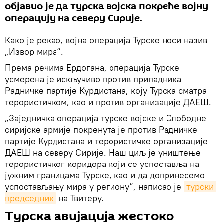
објавио је да турска војска покреће војну
операцију на северу Сирије.
Како је рекао, војна операција Турске носи назив
„Извор мира“.
Према речима Ердогана, операција Турске
усмерена је искључиво против припадника
Радничке партије Курдистана, коју Турска сматра
терористичком, као и против организације ДАЕШ.
„Заједничка операција турске војске и Слободне
сиријске армије покренута је против Радничке
партије Курдистана и терористичке организације
ДАЕШ на северу Сирије. Наш циљ је уништење
терористичког коридора који се успоставља на
јужним границама Турске, као и да допринесемо
успостављању мира у региону“, написао је
турски 
председник
на Твитеру.
Турска авијација жестоко