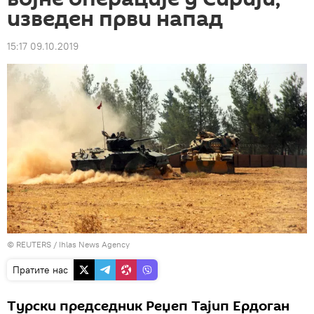
изведен први напад
15:17 09.10.2019
©
REUTERS
/ Ihlas News Agency
Пратите нас
Турски председник Реџеп Тајип Ердоган