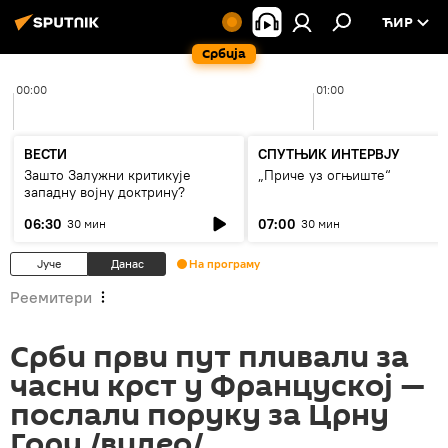
ЋИР
Србија
00:00
01:00
ВЕСТИ
СПУТЊИК ИНТЕРВЈУ
Зашто Залужни критикује
„Приче уз огњиште“
западну војну доктрину?
06:30
07:00
30 мин
30 мин
Јуче
Данас
На програму
Реемитери
Срби први пут пливали за
часни крст у Француској —
послали поруку за Црну
Гору /видео/