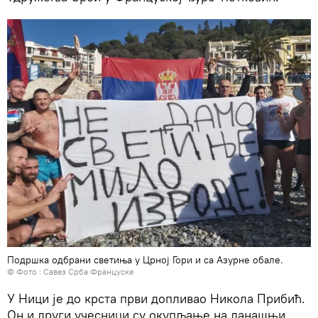
Подршка одбрани светиња у Црној Гори и са Азурне обале.
© Фото : Савез Срба Француске
У Ници је до крста први допливао Никола Прибић.
Он и други учесници су окупљање на данашњи