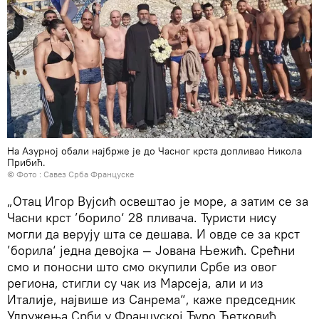
На Азурној обали најбрже је до Часног крста допливао Никола
Прибић.
© Фото : Савез Срба Француске
„Отац Игор Вујсић освештао је море, а затим се за
Часни крст ’борило‘ 28 пливача. Туристи нису
могли да верују шта се дешава. И овде се за крст
’борила‘ једна девојка — Јована Њежић. Срећни
смо и поносни што смо окупили Србе из овог
региона, стигли су чак из Марсеја, али и из
Италије, највише из Санрема“, каже председник
Удружења Срби у Француској Ђуро Ћетковић.