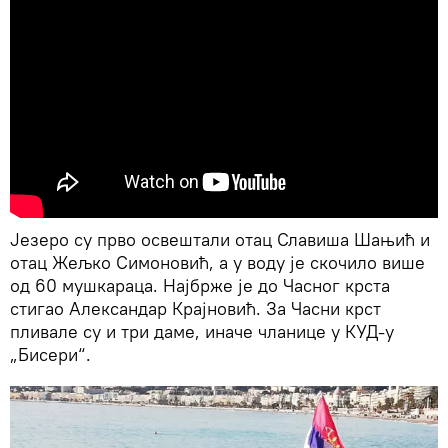
Језеро су прво освештали отац Славиша Шањић и
отац Жељко Симоновић, а у воду је скочило више
од 60 мушкараца. Најбрже је до Часног крста
стигао Александар Крајновић. За Часни крст
пливале су и три даме, иначе чланице у КУД-у
„Бисери“.