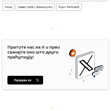
Ница
Савез Срба у Француској
Ђуро Ћетковић
Пратите нас на
X
и први
сазнајте оно што други
прећуткују!
Пријави се