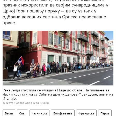
празник искористили да својим сународницима у
Црној Гори пошаљу поруку — да су уз њих у
одбрани вековних светиња Српске православне
цркве.
Река људи спустила се улицама Нице до обале. На пливање за
Часни крст стигли су Срби из других делова Француске, али и из
Италије.
© Фото : Савез Срба Француске
Вести
Свет
часни крст
Богојављење
Француска
Париз