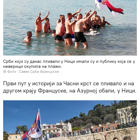
Срби који су данас пливали у Ници имали су и публику која се у
неверици окупила на плажи.
© Фото : Савез Срба Француске
Први пут у историји за Часни крст се пливало и на
другом крају Француске, на Азурној обали, у Ници.