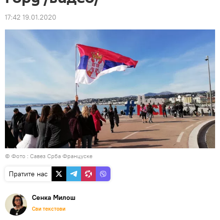
17:42 19.01.2020
© Фото : Савез Срба Француске
Пратите нас
Сенка Милош
Сви текстови