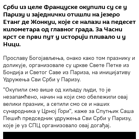
Срби из целе Француске окупили су се у
Паризу и заједнички отишли на језеро
Етанг де Жонкуи, које се налази на педесет
километара од главног града. За Часни
крст се први пут у историји пливало и у
Ници.
Прославу Богојављења, онако како том празнику и
доликује, организовале су цркве Свете Петке из
Бондија и Светог Саве из Париза, на иницијативу
Удружења Сви Срби у Паризу.
"Окупили смо више од хиљаду људи, то је
незапамћено, начин на који смо обележили овај
велики празник, а сетили смо се и наших
сународника у Црној Гори", каже за Спутњик Саша
Пешић председник удружења Сви Срби у Паризу,
које је уз СПЦ организовало овај догађај.