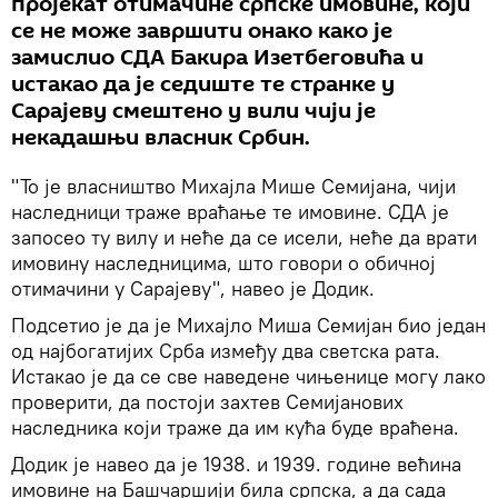
пројекат отимачине српске имовине, који
се не може завршити онако како је
замислио СДА Бакира Изетбеговића и
истакао да је седиште те странке у
Сарајеву смештено у вили чији је
некадашњи власник Србин.
"То је власништво Михајла Мише Семијана, чији
наследници траже враћање те имовине. СДА је
запосео ту вилу и неће да се исели, неће да врати
имовину наследницима, што говори о обичној
отимачини у Сарајеву", навео је Додик.
Подсетио је да је Михајло Миша Семијан био један
од најбогатијих Срба између два светска рата.
Истакао је да се све наведене чињенице могу лако
проверити, да постоји захтев Семијанових
наследника који траже да им кућа буде враћена.
Додик је навео да је 1938. и 1939. године већина
имовине на Башчаршији била српска, а да сада