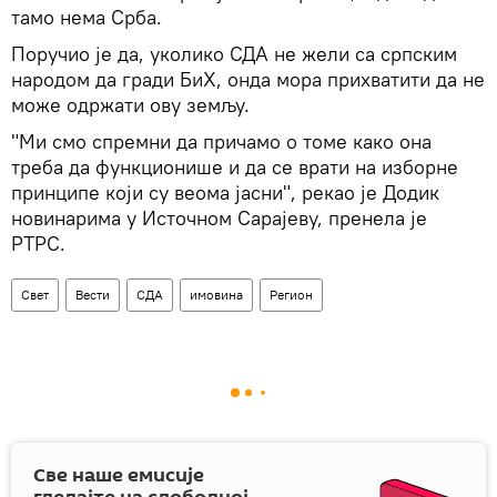
тамо нема Срба.
Поручио је да, уколико СДА не жели са српским
народом да гради БиХ, онда мора прихватити да не
може одржати ову земљу.
"Ми смо спремни да причамо о томе како она
треба да функционише и да се врати на изборне
принципе који су веома јасни", рекао је Додик
новинарима у Источном Сарајеву, пренела је
РТРС.
Свет
Вести
СДА
имовина
Регион
Све наше емисије