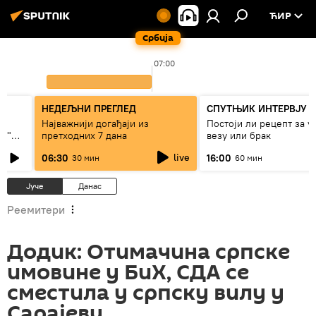
ЋИР
Србија
07:00
НЕДЕЉНИ ПРЕГЛЕД
СПУТЊИК ИНТЕРВЈУ
Најважнији догађаји из
Постоји ли рецепт за 
ки"
претходних 7 дана
везу или брак
live
06:30
16:00
30 мин
60 мин
Јуче
Данас
Реемитери
Додик: Отимачина српске
имовине у БиХ, СДА се
сместила у српску вилу у
Сарајеву