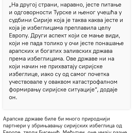
„На другој страни, наравно, јесте питање
и одговорности Турске и њеног учешћа у
судбини Сирије која је таква каква јесте и
која је избеглицама преплавила целу
Европу. Други аспект који се мање види,
који не пада толико у очи јесте понашање
арапских и богатих заливских држава
према избеглицама. Ове државе ни на
који начин не прихватају сиријске
избеглице, иако су од самог почетка
учествовале у оваквом катастрофалном
формирању сиријске ситуације“, додаје
он.
Арапске државе биле би много природнији
партнери у збрињавању сиријских избеглица од
Европе, тврди Бисенић. Међутим, оне имају разне