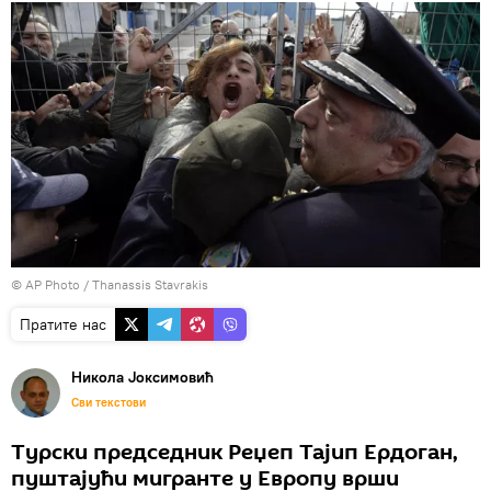
© AP Photo / Thanassis Stavrakis
Пратите нас
Никола Јоксимовић
Сви текстови
Турски председник Реџеп Тајип Ердоган,
пуштајући мигранте у Европу врши