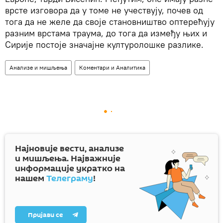
врсте изговора да у томе не учествују, почев од
тога да не желе да своје становништво оптерећују
разним врстама траума, до тога да између њих и
Сирије постоје значајне културолошке разлике.
Анализе и мишљења
Коментари и Аналитика
Најновије вести, анализе
и мишљења. Најважније
информације укратко на
нашем
Телеграму
!
Пријави се