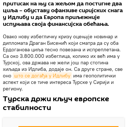
притисак на њу са жељом да постигне два
циља – обуставу офанзиве сиријских снага
у Идлибу и да Европа приљежније
испуњава своја финансијска обећања.
Овако нову избегличку кризу оцењује новинар и
дипломата Драган Бисенић који сматра да су оба
Ердоганова циља тесно повезана и испреплетана.
Са око 3.800.000 избеглица, колико их већ има у
Турској, ова држава не жели још пар стотина
хиљада из Идлиба, додаје он. Са друге стране, све
оно
што се догађа у Идлибу
има геополитички
аспект који се тиче интереса Турске у Сирији и
региону.
Турска држи кључ европске
стабилности