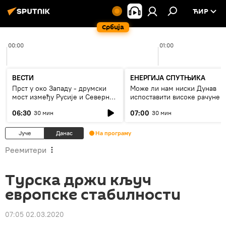
ЋИР
Србија
00:00
01:00
ВЕСТИ
ЕНЕРГИЈА СПУТЊИКА
Прст у око Западу - друмски
Може ли нам ниски Дунав
мост између Русије и Северне
испоставити високе рачуне з
Кореје
струју, или рестрикције
06:30
07:00
30 мин
30 мин
Јуче
Данас
На програму
Реемитери
Турска држи кључ
европске стабилности
07:05 02.03.2020