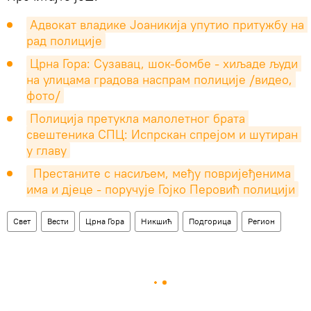
Адвокат владике Јоаникија упутио притужбу на 
рад полиције
Црна Гора: Сузавац, шок-бомбе - хиљаде људи 
на улицама градова наспрам полиције /видео, 
фото/
Полиција претукла малолетног брата 
свештеника СПЦ: Испрскан спрејом и шутиран 
у главу
 Престаните с насиљем, међу повријеђенима 
има и дјеце - поручује Гојко Перовић полицији
Свет
Вести
Црна Гора
Никшић
Подгорица
Регион