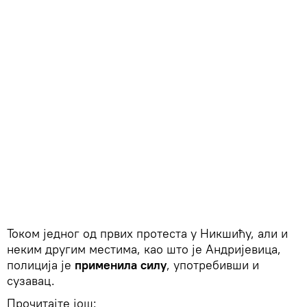
Током једног од првих протеста у Никшићу, али и
неким другим местима, као што је Андријевица,
полиција је
применила силу
, употребивши и
сузавац.
Прочитајте још: