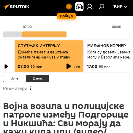
ЋИР
Србија
07:00
08:00
СПУТЊИК ИНТЕРВЈУ
МИЉАНОВ КОРНЕР
Домаћа памет и вештачка
Кога су довели „вечити
интелигенција чувају главу
могу у Евролиги наред
сезоне
live
07:00
17:00
30 мин
60 мин
Јуче
Данас
Реемитери
Војна возила и полицијске
патроле између Подгорице
и Никшића: Сви морају да
кажу куда иду /видео/