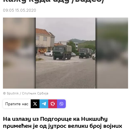
09:05 15.05.2020
© Sputnik /
Спутњик Србија
Пратите нас
На излазу из Подгорице ка Никшићу
примећен је од јутрос велики број војних