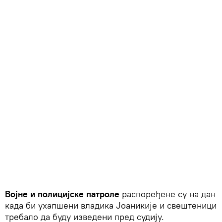
Војне и полицијске патроле
распоређене су на дан
када би ухапшени владика Јоаникије и свештеници
требало да буду изведени пред судију.