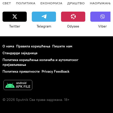
СВЕТ
ПОЛИТИКА
ЕКОНОМИЈА
ДРУШТВО
НАОРУЖАЊЕ
Twitter
Telegram
Odysee
Viber
О нама
Правила коришћења
Пишите нам
Стандарди заједнице
Политика коришћења колачића и аутоматског
пријављивања
Политика приватности
Privacy Feedback
© 2026 Sputnik Сва права задржана. 18+