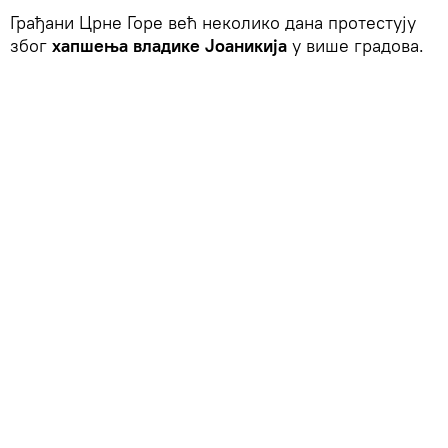
Грађани Црне Горе већ неколико дана протестују
због
хапшења владике Јоаникија
у више градова.