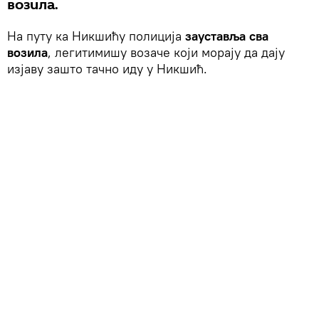
возила.
На путу ка Никшићу полиција
зауставља сва
возила
, легитимишу возаче који морају да дају
изјаву зашто тачно иду у Никшић.