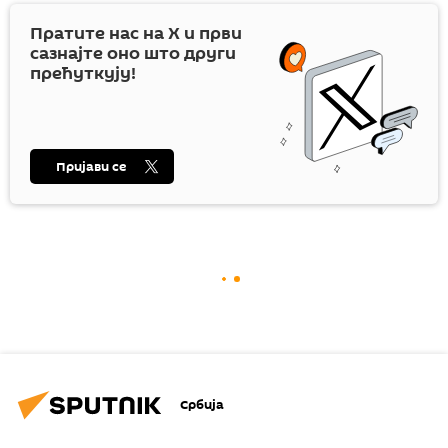
Пратите нас на
X
и први
сазнајте оно што други
прећуткују!
Пријави се
Србија