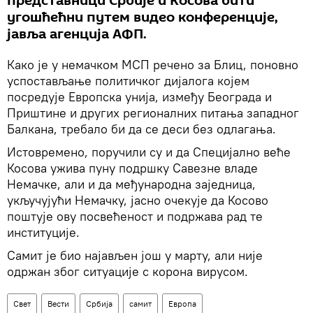
представници Србије и Косова бити
угошћећни путем видео конференције,
јавља агенција АФП.
Како је у немачком МСП речено за Блиц, поновно
успостављање политичког дијалога којем
посредује Европска унија, између Београда и
Приштине и других регионалних питања западног
Балкана, требало би да се деси без одлагања.
Истовремено, поручили су и да Специјално веће
Косова ужива пуну подршку Савезне владе
Немачке, али и да међународна заједница,
укључујући Немачку, јасно очекује да Косово
поштује ову посвећеност и подржава рад те
институције.
Самит је био најављен још у марту, али није
одржан због ситуације с корона вирусом.
Свет
Вести
Србија
самит
Европа