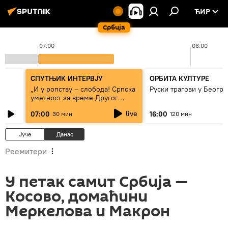
ЋИР
Србија
07:00
08:00
СПУТЊИК ИНТЕРВЈУ
ОРБИТА КУЛТУРЕ
„И у ропству – слобода! Српска
Руски трагови у Београ
уметност за време Другог
светског рата“
live
07:00
16:00
30 мин
120 мин
Јуче
Данас
Реемитери
У петак самит Србија —
Косово, домаћини
Меркелова и Макрон