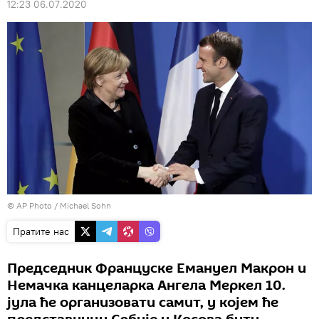
12:23 06.07.2020
© AP Photo / Michael Sohn
Пратите нас
Председник Француске Емануел Макрон и
Немачка канцеларка Ангела Меркел 10.
јула ће организовати самит, у којем ће