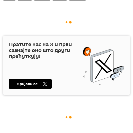
Пратите нас на
X
и први
сазнајте оно што други
прећуткују!
Пријави се