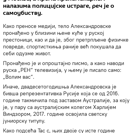
налазима полицијске истраге, реч је о
самоубиству.
Како преносе медији, тело Александровске
пронађено у близини њене куће у руској
престоници, као и да је, због претрпљене физичке
повреде, спортисткиња раније већ покушала да
себи одузме живот.
Пронађено је и опроштајно писмо, а како наводи
руска „РЕН“ телевизија, у њему је писало само:
„Волим вас“.
Иначе, двадесетогодишња Александровска је
бивша репрезентативка Русије која се од 2016.
године такмичила под заставом Аустралије, за коју
је, у пару са аустралијским колегом Харлијем
Виндзором, 2017. године освојила светску
јуниорску титулу.
Како подсећа Тас с, њих двоје су исте године