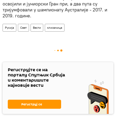
освојили и јуниорски Гран при, а два пута су
тријумфовали у шампионату Аустралије - 2017. и
2019. године.
Русија
Свет
Вести
клизачица
Региструјте се на
порталу Спутњик Србија
и коментаришите
најновије вести
Региструј се