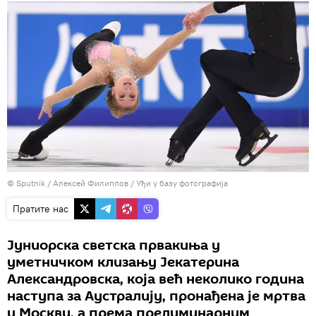
© Sputnik / Алексей Филиппов
/
Уђи у базу фотографија
Пратите нас
Јуниорска светска првакиња у
уметничком клизању Јекатерина
Александровска, која већ неколико година
наступа за Аустралију, пронађена је мртва
у Москви, а према прелиминарним