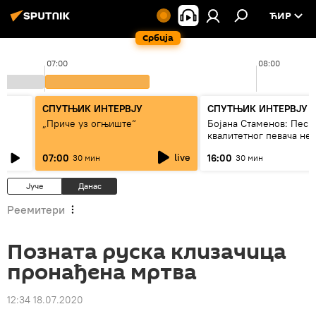
ЋИР
Србија
07:00
08:00
СПУТЊИК ИНТЕРВЈУ
СПУТЊИК ИНТЕРВЈУ
„Приче уз огњиште“
Бојана Стаменов: Песм
квалитетног певача не
дуго да живи
live
07:00
16:00
30 мин
30 мин
Јуче
Данас
Реемитери
Позната руска клизачица
пронађена мртва
12:34 18.07.2020