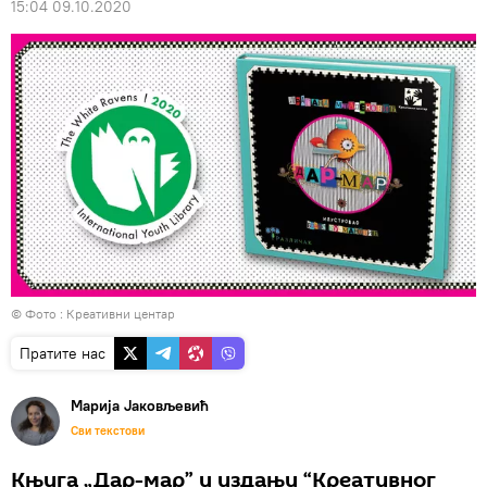
15:04 09.10.2020
© Фото : Креативни центар
Пратите нас
Марија Јаковљевић
Сви текстови
Књига „Дар-мар” у издању “Креативног