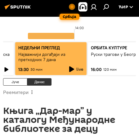
ЋИР
Србија
14:00
НЕДЕЉНИ ПРЕГЛЕД
ОРБИТА КУЛТУРЕ
рпска
Најважнији догађаји из
Руски трагови у Београ
претходних 7 дана
live
13:30
16:00
30 мин
120 мин
Јуче
Данас
Реемитери
Књига „Дар-мар” у
каталогу Међународне
библиотеке за децу