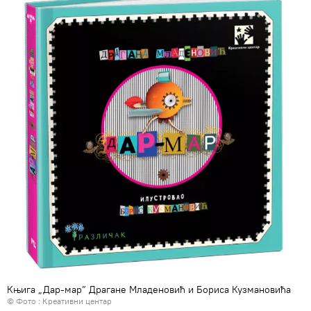
Књига „Дар-мар” Драганe Младеновић и Борисa Кузмановићa
© Фото : Креативни центар