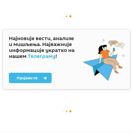
Најновије вести, анализе
и мишљења. Најважније
информације укратко на
нашем
Телеграму
!
Пријави се