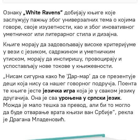
Ознаку
„White Ravens”
добијају књиге које
заслужују пажњу због универзалних тема о којима
говоре, своје изузетности, као и због иновативног
уметничког или литерарног стила и дизајна.
Књиге морају да задовољавају високе критеријуме
у вези с језиком, садржином и уметничким
утиском, морају да инспиришу, провоцирају и
успостављају нове токове у књижевности.
„Нисам сигурна како ће 'Дар-мар’ да се презентује
деци која нису са нашег говорног подручја. Поента
те књиге јесте
језичка игра
која је у сваком језику
другачија. Она је сва
уроњена у српски језик
.
Можда је мало тешка за превод, али би то могло
да буде отварање врата књизи ван Србије”, рекла
је Драгана Младеновић.