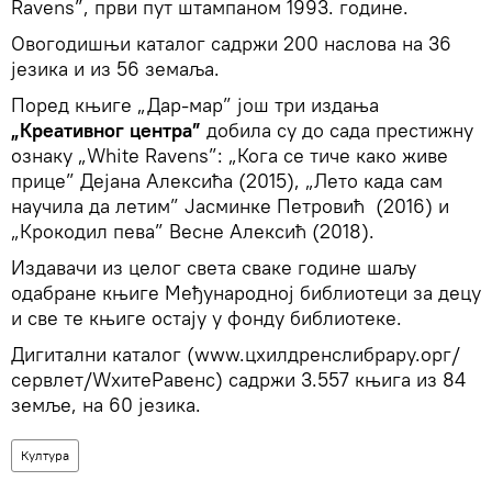
Ravens”, први пут штампаном 1993. године.
Овогодишњи каталог садржи 200 наслова на 36
језика и из 56 земаља.
Поред књиге „Дар-мар” још три издања
„Креативног центра”
добила су до сада престижну
ознаку „White Ravens”: „Кога се тиче како живе
прице” Дејана Алексића (2015), „Лето када сам
научила да летим” Јасминке Петровић (2016) и
„Крокодил пева” Весне Алексић (2018).
Издавачи из целог света сваке године шаљу
одабране књиге Међународној библиотеци за децу
и све те књиге остају у фонду библиотеке.
Дигитални каталог (www.цхилдренслибрарy.орг/
сервлет/WхитеРавенс) садржи 3.557 књига из 84
земље, на 60 језика.
Култура