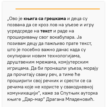
„Ово је
књига са грешкама
и деца су
позвана да се кроз лов на уљезе и игру
усредсреде на
текст
и раде на
проширивању свог вокабулара. Ја
позивам децу да пажљиво прате текст,
што је посебно важно данас када су
окупирани новим технологијама,
друштвеним мрежама, комјутерским
игрицама. Да би пронашли уљеза, морају
да прочитају сваку реч, а тиме ће
проширити свој речник и срести се са
речима које не користе у свакодневној
комуникацији”, каже за Спутњик ауторка
књиге „Дар-мар” Драгана Младеновић.