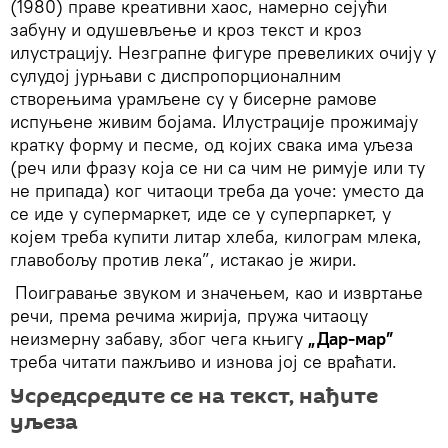
(1980) праве креативни хаос, намерно сејући
забуну и одушевљење и кроз текст и кроз
илустрацију. Незграпне фигуре превеликих очију у
сулудој јурњави с диспропорционалним
створењима урамљене су у бисерне рамове
испуњене живим бојама. Илустрације прожимају
кратку форму и песме, од којих свака има уљеза
(реч или фразу која се ни са чим не римује или ту
не припада) ког читаоци треба да уоче: уместо да
се иде у супермаркет, иде се у суперпаркет, у
којем треба купити литар хлеба, килограм млека,
главобољу против лека”, истакао је жири.
Поигравање звуком и значењем, као и извртање
речи, према речима жирија, пружа читаоцу
неизмерну забаву, због чега књигу
„Дар-мар”
треба читати пажљиво и изнова јој се враћати.
Усредсредите се на текст, нађите
уљеза