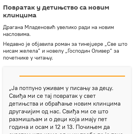
Повратак у детињство са новим
клинцима
Драгана Младеновић увелико ради на новим
насловима.
Недавно је објавила роман за тинејџере „Све што
нисам желела” и новелу „Господин Оливер” за
почетнике у читању.
„Ја потпуно уживам у писању за децу.
Свиђа ми се тај повратак у свет
детињства и обраћање новим клинцима
другачијим од нас. Свиђа ми се што
размишљам и о деци која имају пет
година и осам и 12 и 13. Почињем да