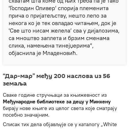
схватам шта коме од њих треба па је тако
'Господин Оливер’ спорија племенита
прича о пријатељству, нешто лепо за
некога ко је тек овладао читањем, док је
'Све што нисам желела’ сва у дијалозима,
са мноштво заплета и брзим сменама
слика, намењена тинејџерима”,
објаснила је Младеновић.
“Дар-мар” међу 200 наслова из 56
земаља
Сваке године стручњаци за књижевност из
Међународне библиотеке за децу у Минхену
бирају нове књиге из целог света које сматрају
посебно значајним.
Списак тих дела објављује се у каталогу „White