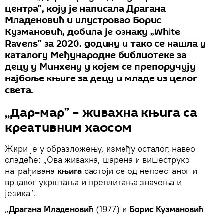
центра”, коју је написала Драгана
Младеновић и илустровао Борис
Кузмановић, добила је ознаку „White
Ravens” за 2020. gодину и тако се нашла у
каталогу Међународне библиотеке за
децу у Минхену у којем се препоручују
најбоље књиге за децу и младе из целог
света.
„Дар-мар” – живахна књига са
креативним хаосом
Жири је у образложењу, између осталог, навео
следеће: „Ова живахна, шарена и вишеструко
награђивана
књига
састоји се од непрестаног и
врцавог укрштања и преплитања значења и
језика”.
„
Драгана Младеновић
(1977) и
Борис Кузмановић