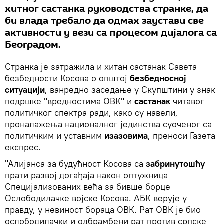
хитног састанка руководства странке, да
би влада требало да одмах заустави све
активности у вези са процесом дијалога са
Београдом.
Странка је затражила и хитан састанак Савета
безбедности Косова о општој
безбедносној
ситуацији
, ванредно заседање у Скупштини у знак
подршке "вредностима ОВК" и
састанак
читавог
политичког спектра ради, како су навели,
проналажења националног јединства суоченог са
политичким и уставним
изазовима
, преноси Газета
експрес.
"Алијанса за будућност Косова са
забринутошћу
прати развој догађаја након оптужница
Специјализованих већа за бивше борце
Ослободилачке војске Косова. АБК верује у
правду, у невиност бораца ОВК. Рат ОВК је био
ослободилачки и одбрамбени рат против српске