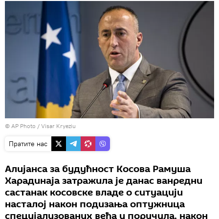
© AP Photo / Visar Kryeziu
Пратите нас
Алијанса за будућност Косова Рамуша
Харадинаја затражила је данас ванредни
састанак косовске владе о ситуацији
насталој након подизања оптужница
специјализованих већа и поручила, након