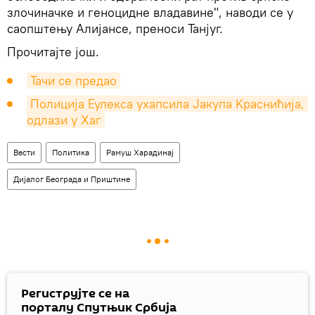
злочиначке и геноцидне владавине", наводи се у
саопштењу Алијансе, преноси Танјуг.
Прочитајте још.
Тачи се предао
Полиција Еулекса ухапсила Јакупа Kраснићија, 
одлази у Хаг
Вести
Политика
Рамуш Харадинај
Дијалог Београда и Приштине
Региструјте се на
порталу Спутњик Србија