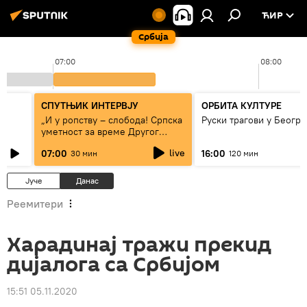
ЋИР
Србија
07:00
08:00
СПУТЊИК ИНТЕРВЈУ
ОРБИТА КУЛТУРЕ
„И у ропству – слобода! Српска
Руски трагови у Београ
уметност за време Другог
светског рата“
live
07:00
16:00
30 мин
120 мин
Јуче
Данас
Реемитери
Харадинај тражи прекид
дијалога са Србијом
15:51 05.11.2020