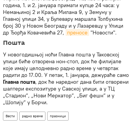
година, 1. и 2. јануара примати купце 24 часа: у
Немањиној 2 и Краља Милана 9, у Земуну у
Главној улици 34, у Булевару маршала Толбухина
број 30 у Новом Београду и у Лазаревцу у Улици
др Ђорђа Ковачевића 27,
преносе
"Новости".
Пошта
У новогодишњој ноћи Главна пошта у Таковској
улици биће отворена нон-стоп, док ће филијале
које имају целодневно радно време у четвртак
радити до 17.00. У петак, 1. јануара, дежураће само
Главна пошта
, док ће наредног дана бити отворени
шалтери експозитуре у Савској улици, а у ТЦ
„Стадион“, „Нови Меркатор“, „Биг фешн“ и у
„Шопију“ у Борчи.
Вести
радно време
празници