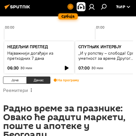
ЋИР
Србија
00:00
01:00
НЕДЕЉНИ ПРЕГЛЕД
СПУТЊИК ИНТЕРВЈУ
Најважнији догађаји из
„И у ропству – слобода! Срп
претходних 7 дана
уметност за време Другог
светског рата“
06:30
07:00
30 мин
30 мин
Јуче
Данас
На програму
Реемитери
Радно време за празнике:
Овако ће радити маркети,
поште и апотеке у
Београду