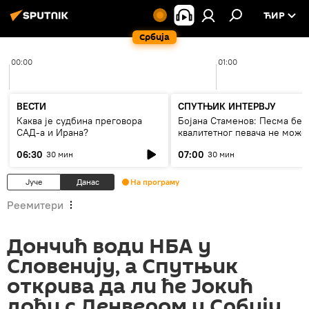
ЋИР
Србија
00:00
01:00
ВЕСТИ
СПУТЊИК ИНТЕРВЈУ
Каква је судбина преговора
Бојана Стаменов: Песма без
САД-а и Ирана?
квалитетног певача не може
дуго да живи
06:30
07:00
30 мин
30 мин
Јуче
Данас
На програму
Реемитери
Дончић води НБА у
Словенију, а Спутњик
открива да ли ће Јокић
доћи с Денвером у Србију