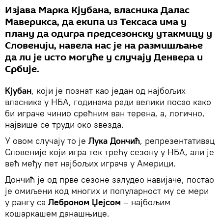
Изјава Марка Кјубана, власника Далас
Маверикса, да екипа из Тексаса има у
плану да одигра предсезонску утакмицу у
Словенији, навела нас је на размишљање
да ли је исто могуће у случају Денвера и
Србије.
Кјубан
, који је познат као један од најбољих
власника у НБА, годинама ради велики посао како
би играче чинио срећним ван терена, а, логично,
највише се труди око звезда.
У овом случају то је
Лука Дончић
, репрезентативац
Словеније који игра тек трећу сезону у НБА, али је
већ међу пет најбољих играча у Америци.
Дончић је од прве сезоне залудео навијаче, постао
је омиљени код многих и популарност му се мери
у рангу са
Леброном Џејсом
– најбољим
кошаркашем данашњице.