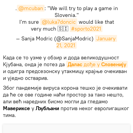
.
@mcuban
: "We will try to play a game in
Slovenia."
I'm sure
@luka7doncic
would like that
very much 🇸🇮
#sporto2021
— Sanja Modric (@SanjaModric)
January 
21, 2021
Када се то узме у обзир и дода великодушност
Кјубана, онда је потез да
Далас
 дође у 
Словенију
и одигра предсезонску утакмицу крајње очекиван
и уједно остварив.
Због пандемије вируса корона тешко је очекивати
да ће се ове године наћи простор за тако нешто,
али већ наредних бисмо могли да гледамо
Мавериксе
у
Љубљани
против неког евролигашког
тима.