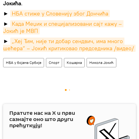
Јокића
.
►
НБА стиже у Словенију због Дончића
►
Када Меџик и специјализовани сајт кажу – 
Јокић је МВП
►
„Хеј Тим, није ти добар сендвич, има много 
шећера“ – Јокић критиковао председника /видео/
НБА у бојама Србије
Спорт
Кошарка
Никола Јокић
Пратите нас на
X
и први
сазнајте оно што други
прећуткују!