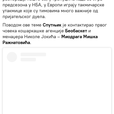
предсезона у НБА, у Европи играју такмичарске
утакмице које су тимовима много важније од
пријатељског дуела.
Поводом ове теме
Спутњик
је контактирао првог
човека кошаркашке агенције
Беобаскет
и
менаџера Николе Јокића –
Миодрага Мишка
Ражнатовића
.