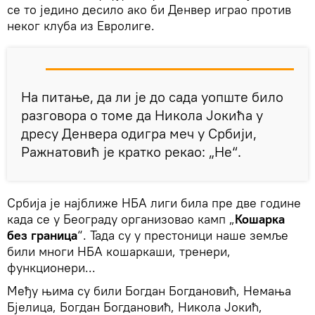
се то једино десило ако би Денвер играо против
неког клуба из Евролиге.
На питање, да ли је до сада уопште било
разговора о томе да Никола Јокића у
дресу Денвера одигра меч у Србији,
Ражнатовић је кратко рекао: „Не“.
Србија је најближе НБА лиги била пре две године
када се у Београду организовао камп „
Кошарка
без граница
“. Тада су у престоници наше земље
били многи НБА кошаркаши, тренери,
функционери...
Међу њима су били Богдан Богдановић, Немања
Бјелица, Богдан Богдановић, Никола Јокић,