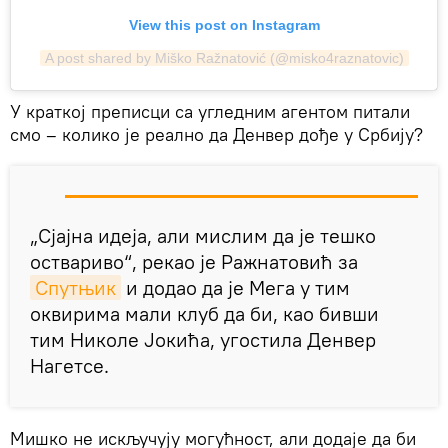
View this post on Instagram
A post shared by Miško Ražnatović (@misko4raznatovic)
У краткој преписци са угледним агентом питали
смо – колико је реално да Денвер дође у Србију?
„Сјајна идеја, али мислим да је тешко
оствариво“, рекао је Ражнатовић за
Спутњик
и додао да је Мега у тим
оквирима мали клуб да би, као бивши
тим Николе Јокића, угостила Денвер
Нагетсе.
Мишко не искључују могућност, али додаје да би