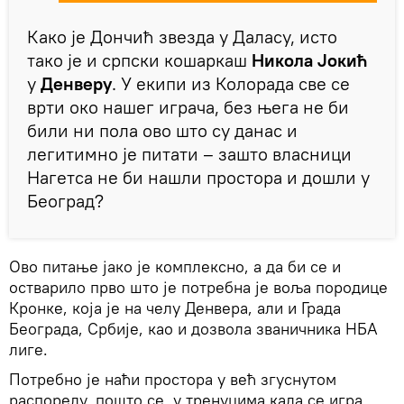
Како је Дончић звезда у Даласу, исто
тако је и српски кошаркаш
Никола Јокић
у
Денверу
. У екипи из Колорада све се
врти око нашег играча, без њега не би
били ни пола ово што су данас и
легитимно је питати – зашто власници
Нагетса не би нашли простора и дошли у
Београд?
Ово питање јако је комплексно, а да би се и
остварило прво што је потребна је воља породице
Кронке, која је на челу Денвера, али и Града
Београда, Србије, као и дозвола званичника НБА
лиге.
Потребно је наћи простора у већ згуснутом
распореду, пошто се, у тренуцима када се игра