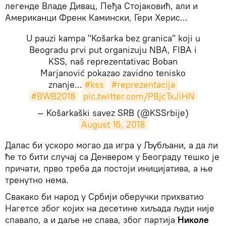
легенде Владе Дивац, Пеђа Стојаковић, али и
Американци Френк Камински, Гери Херис...
U pauzi kampa "Košarka bez granica" koji u
Beogradu prvi put organizuju NBA, FIBA i
KSS, naš reprezentativac Boban
Marjanović pokazao zavidno tenisko
znanje...
#kss
#reprezentacija
#BWB2018
pic.twitter.com/PBjcTxJiHN
— Košarkaški savez SRB (@KSSrbije)
August 16, 2018
Далас би ускоро могао да игра у Љубљани, а да ли
ће то бити случај са Денвером у Београду тешко је
причати, прво треба да постоји иницијатива, а ње
тренутно нема.
Свакако би народ у Србији оберучки прихватио
Нагетсе због којих на десетине хиљада људи није
спавало, а и даље не спава, због партија
Николе