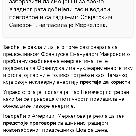
заборавити да смо још и за време
Хладног рата добијали гас и водили
преговоре и са тадшњим Совјетским
Савезом“, нагласила је Меркелова.
Такође је рекла и да је о томе разговарала са
председником Француске Емануелом Макроном о
проблему снабдевања енергентима, те је
појаснила да Француска има нуклеарну енергетику
и стога јој гас није толико потребан као Немачкој
која своју нуклеарну енергију
престаје да користи
.
Управо стога је, додала је, гас Немачкој потребан
како би се привреда у потпуности пребацила на
обновљиве изворе енергије.
Говорећи о Америци, Меркелова је рекла да тек
предстоје преговори
са администрацијом
новоизабраног председника Џоа Бајдена.