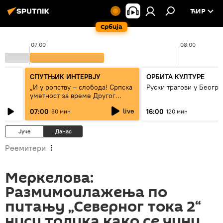
ЋИР
Србија
07:00
08:00
СПУТЊИК ИНТЕРВЈУ
ОРБИТА КУЛТУРЕ
„И у ропству – слобода! Српска
Руски трагови у Београ
уметност за време Другог
светског рата“
live
07:00
16:00
30 мин
120 мин
Јуче
Данас
Реемитери
Меркелова:
Размимоилажења по
питању „Северног тока 2“
нису толика како се чини