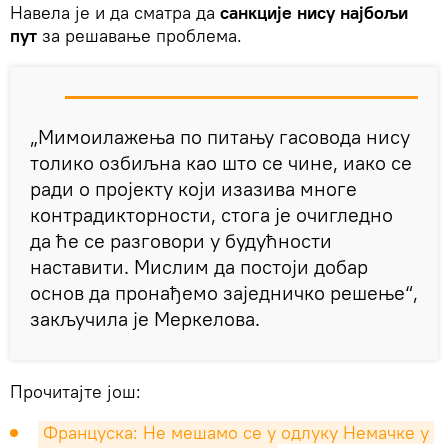
Навела је и да сматра да
санкције нису најбољи
пут
за решавање проблема.
„Мимоилажења по питању гасовода нису
толико озбиљна као што се чине, иако се
ради о пројекту који изазива многе
контрадикторности, стога је очигледно
да ће се разговори у будућности
наставити. Мислим да постоји добар
основ да пронађемо заједничко решење“,
закључила је Меркелова.
Прочитајте још:
Француска: Не мешамо се у одлуку Немачке у 