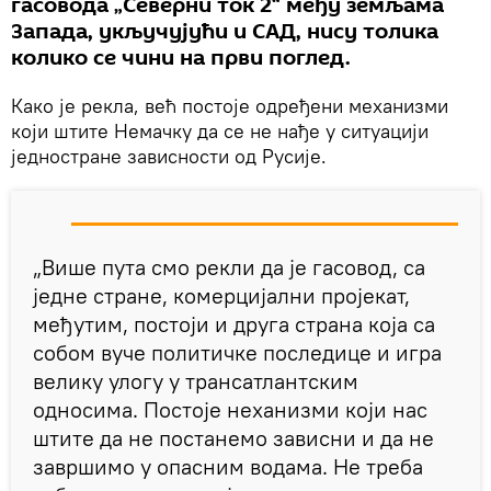
гасовода „Северни ток 2“ међу земљама
Запада, укључујући и САД, нису толика
колико се чини на први поглед.
Како је рекла, већ постоје одређени механизми
који штите Немачку да се не нађе у ситуацији
једностране зависности од Русије.
„Више пута смо рекли да је гасовод, са
једне стране, комерцијални пројекат,
међутим, постоји и друга страна која са
собом вуче политичке последице и игра
велику улогу у трансатлантским
односима. Постоје неханизми који нас
штите да не постанемо зависни и да не
завршимо у опасним водама. Не треба