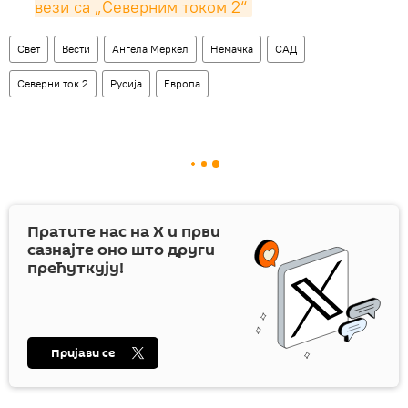
вези са „Северним током 2“
Свет
Вести
Ангела Меркел
Немачка
САД
Северни ток 2
Русија
Европа
Пратите нас на
X
и први
сазнајте оно што други
прећуткују!
Пријави се