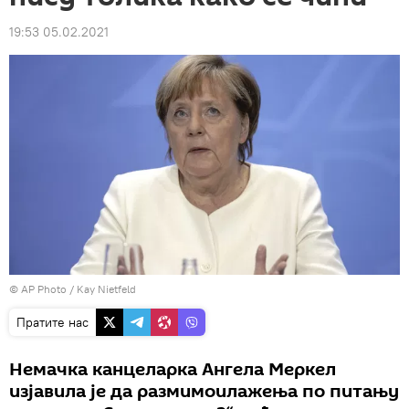
19:53 05.02.2021
© AP Photo / Kay Nietfeld
Пратите нас
Немачка канцеларка Ангела Меркел
изјавила је да размимоилажења по питању