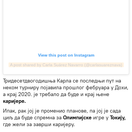
View this post on Instagram
A post shared by Carla Suárez Navarro (@carlasuareznava)
Тридесетдвогодишња Карла се последњи пут на
неком турниру појавила прошлог фебруара у Дохи,
а крај 2020. је требало да буде и крај њене
каријере.
Ипак, рак јој је променио планове, па јој је сада
циљ да буде спремна за
Олимпијске
игре у
Токију,
где жели за заврши каријеру.