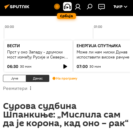
ЋИР
Србија
00:00
01:00
ВЕСТИ
ЕНЕРГИЈА СПУТЊИКА
Прст у око Западу - друмски
Може ли нам ниски Дунав
мост између Русије и Северне
испоставити високе рачуне з
Кореје
струју, или рестрикције
06:30
07:00
30 мин
30 мин
Јуче
Данас
На програму
Реемитери
Сурова судбина
Шпанкиње: „Мислила сам
да је корона, кад оно – рак“