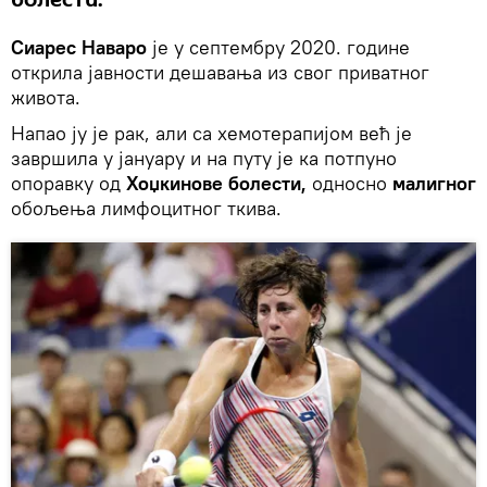
болести.
Сиарес Наваро
је у септембру 2020. године
открила јавности дешавања из свог приватног
живота.
Напао ју је рак, али са хемотерапијом већ је
завршила у јануару и на путу је ка потпуно
опоравку од
Хоџкинове болести,
односно
малигног
обољења лимфоцитног ткива.