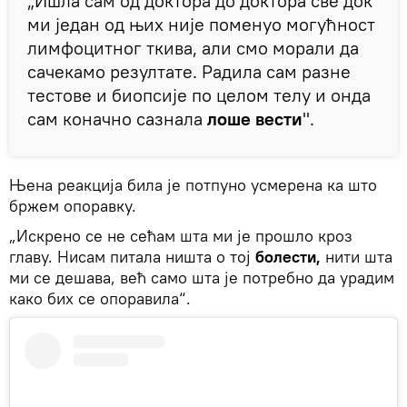
„Ишла сам од доктора до доктора све док
ми један од њих није поменуо могућност
лимфоцитног ткива, али смо морали да
сачекамо резултате. Радила сам разне
тестове и биопсије по целом телу и онда
сам коначно сазнала
лоше вести
".
Њена реакција била је потпуно усмерена ка што
бржем опоравку.
„Искрено се не сећам шта ми је прошло кроз
главу. Нисам питала ништа о тој
болести,
нити шта
ми се дешава, већ само шта је потребно да урадим
како бих се опоравила“.