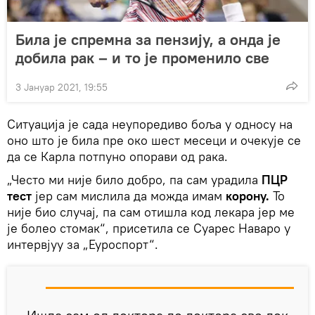
Била је спремна за пензију, а онда је
добила рак – и то је променило све
3 Јануар 2021, 19:55
Ситуација је сада неупоредиво боља у односу на
оно што је била пре око шест месеци и очекује се
да се Карла потпуно опорави од рака.
„Често ми није било добро, па сам урадила
ПЦР
тест
јер сам мислила да можда имам
корону.
То
није био случај, па сам отишла код лекара јер ме
је болео стомак“, присетила се Суарес Наваро у
интервјуу за „Еуроспорт“.