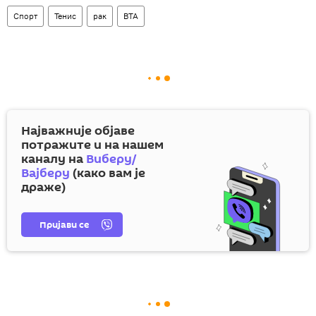
Спорт
Тенис
рак
ВТА
Најважније објаве
потражите и на нашем
каналу на
Виберу/
Вајберу
(како вам је
драже)
Пријави се