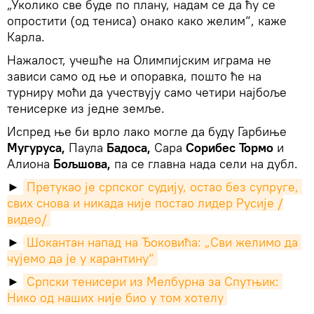
„Уколико све буде по плану, надам се да ћу се
опростити (од тениса) онако како желим“, каже
Карла.
Нажалост, учешће на Олимпијским играма не
зависи само од ње и опоравка, пошто ће на
турниру моћи да учествују само четири најбоље
тенисерке из једне земље.
Испред ње би врло лако могле да буду Гарбиње
Мугуруса,
Паула
Бадоса,
Сара
Сорибес Тормо
и
Алиона
Бољшова,
па се главна нада сели на дубл.
►
Претукао је српског судију, остао без супруге, 
свих снова и никада није постао лидер Русије /
видео/
►
Шокантан напад на Ђоковића: „Сви желимо да 
чујемо да је у карантину“
►
Српски тенисери из Мелбурна за Спутњик: 
Нико од наших није био у том хотелу