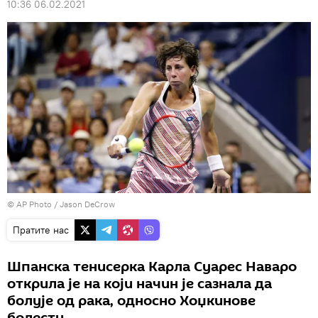
10:36 06.02.2021
© AP Photo / Jason DeCrow
Пратите нас
Шпанска тенисерка Карла Суарес Наваро
открила је на који начин је сазнала да
болује од рака, односно Хоџкинове