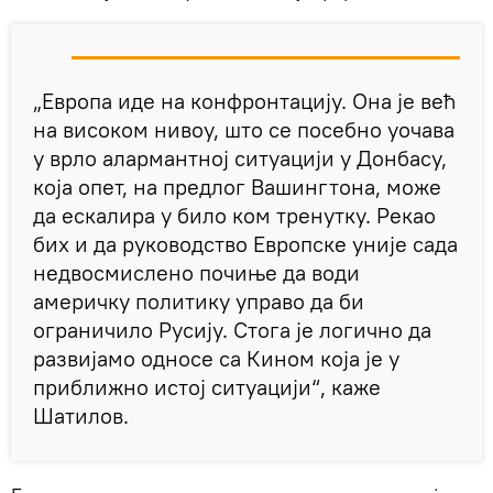
„Европа иде на конфронтацију. Она је већ
на високом нивоу, што се посебно уочава
у врло алармантној ситуацији у Донбасу,
која опет, на предлог Вашингтона, може
да ескалира у било ком тренутку. Рекао
бих и да руководство Европске уније сада
недвосмислено почиње да води
америчку политику управо да би
ограничило Русију. Стога је логично да
развијамо односе са Кином која је у
приближно истој ситуацији“, каже
Шатилов.