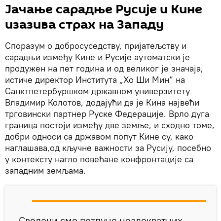
Јачање сарадње Русије и Кине
изазива страх на Западу
Споразум о добросуседству, пријатељству и
сарадњи између Кине и Русије аутоматски је
продужен на пет година и од великог је значаја,
истиче директор Института „Хо Ши Мин“ на
Санктпетербуршком државном универзитету
Владимир Колотов, додајући да је Кина највећи
трговински партнер Руске Федерације. Врло дуга
граница постоји између две земље, и сходно томе,
добри односи са државом попут Кине су, како
наглашава,од кључне важности за Русију, посебно
у контексту нагло повећане конфронтације са
западним земљама.
„Сведоци смо потпуно неадекватних