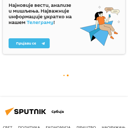
Најновије вести, анализе
и мишљења. Најважније
информације укратко на
нашем
Телеграму
!
Пријави се
Србија
СВЕТ
ПОЛИТИКА
ЕКОНОМИЈА
ДРУШТВО
НАОРУЖАЊЕ