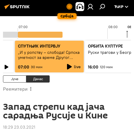
ЋИР
Србија
07:00
08:00
08:
СПУТЊИК ИНТЕРВЈУ
ОРБИТА КУЛТУРЕ
„И у ропству – слобода! Српска
Руски трагови у Београ
уметност за време Другог
светског рата“
live
07:00
16:00
30 мин
120 мин
Јуче
Данас
Реемитери
Запад стрепи кад јача
сарадња Русије и Кине
18:29 23.03.2021