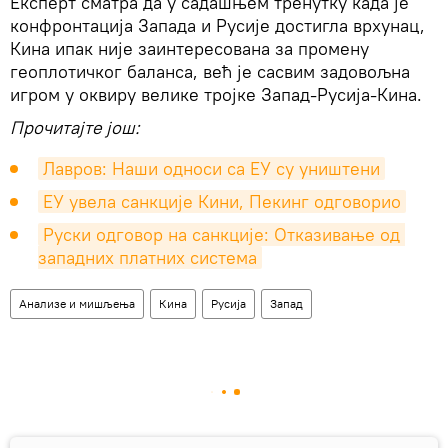
Експерт сматра да у садашњем тренутку када је
конфронтација Запада и Русије достигла врхунац,
Кина ипак није заинтересована за промену
геоплотичког баланса, већ је сасвим задовољна
игром у оквиру велике тројке Запад-Русија-Кина.
Прочитајте још:
Лавров: Наши односи са ЕУ су уништени
ЕУ увела санкције Кини, Пекинг одговорио
Руски одговор на санкције: Отказивање од 
западних платних система
Анализе и мишљења
Кина
Русија
Запад