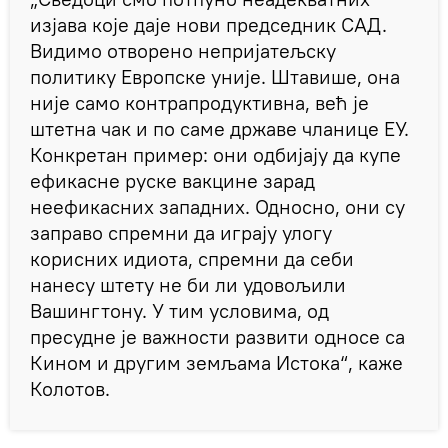
изјава које даје нови председник САД.
Видимо отворено непријатељску
политику Европске уније. Штавише, она
није само контрапродуктивна, већ је
штетна чак и по саме државе чланице ЕУ.
Конкретан пример: они одбијају да купе
ефикасне руске вакцине зарад
неефикасних западних. Односно, они су
заправо спремни да играју улогу
корисних идиота, спремни да себи
нанесу штету не би ли удовољили
Вашингтону. У тим условима, од
пресудне je важности развити односе са
Кином и другим земљама Истока“, каже
Колотов.