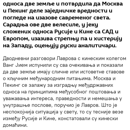
односа две земље и потврдила да Москва
и Пекинг деле заједничке вредности и
погледе на изазове савременог света.
Сарадња ове две велесиле, у јеку
сложених односа Русије и Кине са САД и
Европом, изазива стрепњу па и хистерију
на Западу, оцењују руски аналитичари.
Дводневни разговори Лаврова с кинеским колегом
Ванг Јием испунили су сва очекивања и показали
да две земље имају сличне или истоветне ставове
о кључним међународним питањима. Москва и
Пекинг се залажу за изградњу међудржавних
односа на принципима међусобног поштовања и
уважавања интереса, праведности и немешања у
унутрашње послове, поручио је Лавров. Што је
неспокојнија ситуација у свету, то су тесније везе
између Русије и Кине, констатовали су кинески
домаћини.