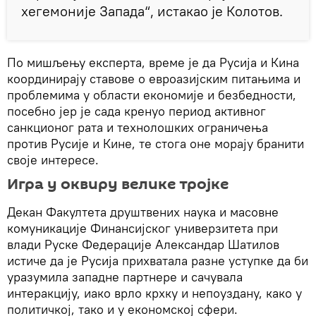
хегемоније Запада“, истакао је Колотов.
По мишљењу експерта, време је да Русија и Кина
координирају ставове о евроазијским питањима и
проблемима у области економије и безбедности,
посебно јер је сада кренуо период активног
санкционог рата и технолошких ограничења
против Русије и Кине, те стога оне морају бранити
своје интересе.
Игра у оквиру велике тројке
Декан Факултета друштвених наука и масовне
комуникације Финансијског универзитета при
влади Руске Федерације Александар Шатилов
истиче да је Русија прихватала разне уступке да би
уразумила западне партнере и сачувала
интеракцију, иако врло крхку и непоуздану, како у
политичкој, тако и у економској сфери.