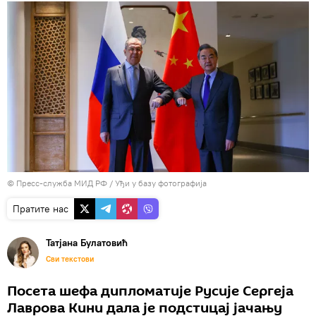
© Пресс-служба МИД РФ
/
Уђи у базу фотографија
Пратите нас
Татјана Булатовић
Сви текстови
Посета шефа дипломатије Русије Сергеја
Лаврова Кини дала је подстицај јачању