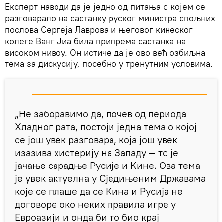
Експерт наводи да је једно од питања о којем се
разговарало на састанку руског министра спољних
послова Сергеја Лаврова и његовог кинеског
колеге Ванг Јиа била припрема састанка на
високом нивоу. Он истиче да је ово већ озбиљна
тема за дискусију, посебно у тренутним условима.
„Не заборавимо да, почев од периода
Хладног рата, постоји једна тема о којој
се још увек разговара, која још увек
изазива хистерију на Западу — то је
јачање сарадње Русије и Кине. Ова тема
је увек актуелна у Сједињеним Државама
које се плаше да се Кина и Русија не
договоре око неких правила игре у
Евроазији и онда би то био крај