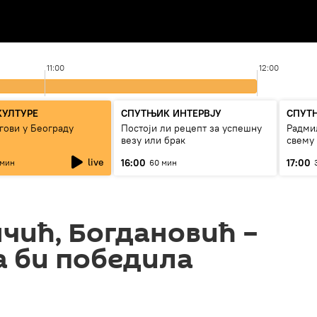
11:00
12:00
КУЛТУРЕ
СПУТЊИК ИНТЕРВЈУ
СПУТ
гови у Београду
Постоји ли рецепт за успешну
Радмил
везу или брак
свему
live
16:00
17:00
 мин
60 мин
нчић, Богдановић –
а би победила