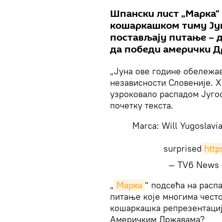
Шпански лист „Марка“ 
кошаркашком тиму Југос
постављају питање – 
да победи амерички Д
„Јуна ове године обележа
независности Словеније. Х
узроковало распадом Југос
почетку текста.
Marca: Will Yugoslavia
surprised
htt
— TV6 News 
„
Марка
“ подсећа на расп
питање које многима често
кошаркашка репрезентациј
Америчким Државама?