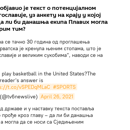
објавио је текст о потенцијалном
лавије, уз анкету на крају у којој
да ли би данашња екипа Плавих могла
рим тим?
ва се тачно 30 година од проглашења
рватска је кренула њеним стопама, што је
лавије и великим сукобима“, наводи се на
 play basketball in the United States?The
reader's answer is
ps://t.co/vSPEDqMLaC
#SPORTS
(@tv6newslive)
April 26, 2021
ад државе и у наставку текста поставља
 прође кроз главу – да ли би данашња
а могла да се носи са Сједињеним