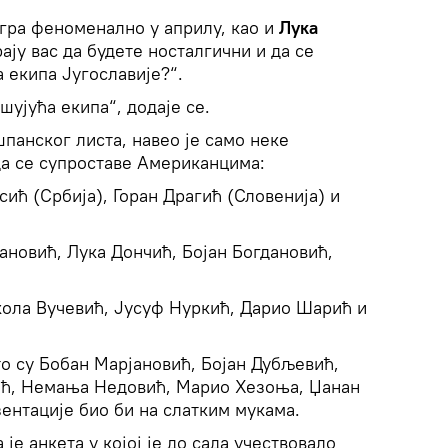
гра феноменално у априлу, као и
Лука
ају вас да будете носталгични и да се
а екипа Југославије?“.
шујућа екипа“, додаје се.
шпанског листа, навео је само неке
да се супроставе Американцима:
ћ (Србија), Горан Драгић (Словенија) и
ановић, Лука Дончић, Бојан Богдановић,
ола Вучевић, Јусуф Нуркић, Дарио Шарић и
о су Бобан Марјановић, Бојан Дубљевић,
ић, Немања Недовић, Марио Хезоња, Џанан
зентације био би на слатким мукама.
 је анкета у којој је до сада учествовало