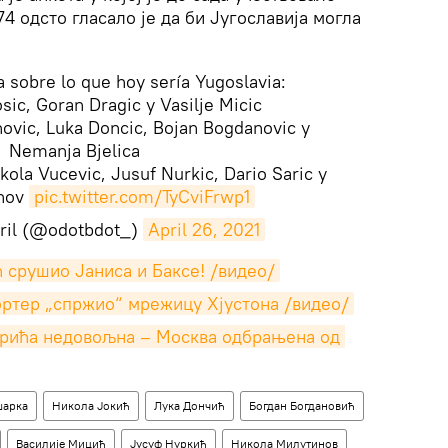
4 одсто гласало је да би Југославија могла
a sobre lo que hoy sería Yugoslavia:
sic, Goran Dragic y Vasilje Micic
ovic, Luka Doncic, Bojan Bogdanovic y
Nemanja Bjelica
kola Vucevic, Jusuf Nurkic, Dario Saric y
inov
pic.twitter.com/TyCviFrwp1
ril (@odotbdot_)
April 26, 2021
 срушио Јаниса и Баксе! /видео/
ртер „спржио“ мрежицу Хјустона /видео/
урића недовољна – Москва одбрањена од 
арка
Никола Јокић
Лука Дончић
Богдан Богдановић
Василије Мицић
Јусуф Нуркић
Никола Милутинов