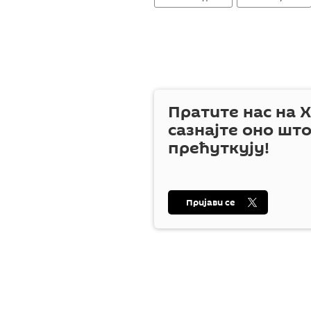
Пратите нас на
X
сазнајте оно шт
прећуткују!
Пријави се