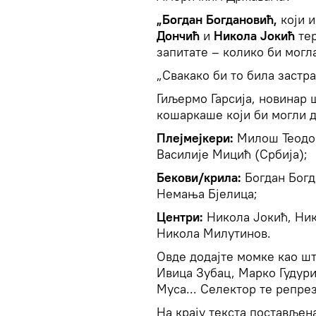
„Богдан Богдановић,
који и
Дончић
и
Никола Јокић
тер
запитате – колико би могл
„Свакако би то била застра
Гиљермо Гарсија, новинар 
кошаркаше који би могли 
Плејмејкери:
Милош Теодоси
Василије Мицић (Србија);
Бекови/крила:
Богдан Богд
Немања Бјелица;
Центри:
Никола Јокић, Ник
Никола Милутинов.
Овде додајте момке као шт
Ивица Зубац, Марко Гудур
Муса... Селектор те репре
На крају текста постављена