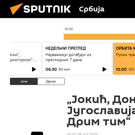
Србија
10:00
иза)
НЕДЕЉНИ ПРЕГЛЕД
ОРБИТА 
босански",
Најважнији догађаји из
Руски тра
или „црногорски"
претходних 7 дана
06:30
10:00
30 мин
120
Јуче
Данас
„Јокић, До
Југославиј
Дрим тим“
13:17 26.04.2021