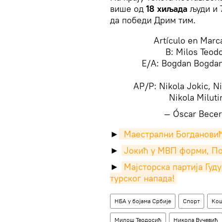
више од
18 хиљада
људи и 7
да победи Дрим тим.
Artículo en Marc
B: Milos Teodo
E/A: Bogdan Bogdan
AP/P: Nikola Jokic, Ni
Nikola Milut
— Óscar Becer
​►
 Маестрални Богдановић
►
Јокић у МВП форми, По
►
Мајсторска партија Гуд
турског напада!
НБА у бојама Србије
Спорт
Кош
Милош Теодосић
Никола Вучевић