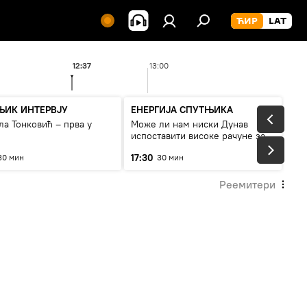
12:37
13:00
ЊИК ИНТЕРВЈУ
ЕНЕРГИЈА СПУТЊИКА
а Тонковић – прва у
Може ли нам ниски Дунав
испоставити високе рачуне за
струју, или рестрикције
17:30
30 мин
30 мин
Реемитери