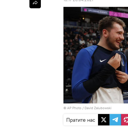
© AP Photo / David Zalubowski
Пратите нас