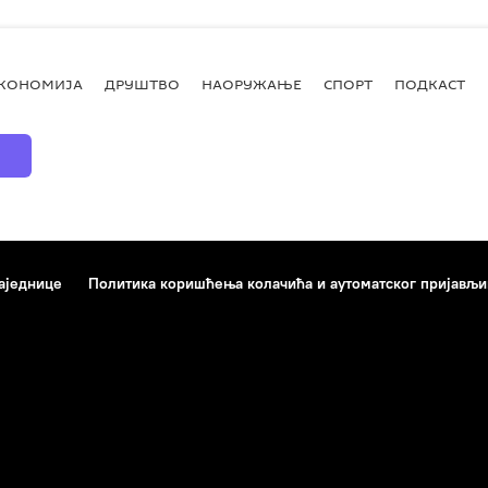
КОНОМИЈА
ДРУШТВО
НАОРУЖАЊЕ
СПОРТ
ПОДКАСТ
аједнице
Политика коришћења колачића и аутоматског пријављ