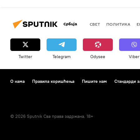
Србија
СВЕТ
ПОЛИТИКА
Е
Twitter
Telegram
Odysee
Viber
О нама
Правила коришћења
Пишите нам
Стандарди з
© 2026 Sputnik Сва права задржана. 18+