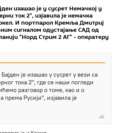
ден изашао је у сусрет Немачкој у
ерни ток 2", изјавила је немачка
ркел. И портпарол Кремља Дмитриј
вним сигналом одустајање САД од
анији "Норд Стрим 2 АГ" - оператеру
Бајден је изашао у сусрет у вези са
рног тока 2", где се наши погледи
ићемо разговор о томе, као и о
 према Русији", изјавила је
здравио је и Кремљ.