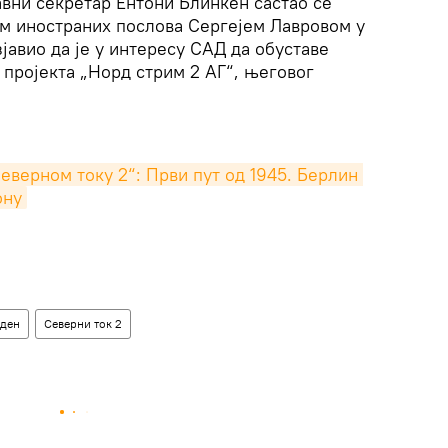
вни секретар Ентони Блинкен састао се
ом иностраних послова Сергејем Лавровом у
изјавио да је у интересу САД да обуставе
 пројекта „Норд стрим 2 АГ“, његовог
верном току 2“: Први пут од 1945. Берлин 
ону
јден
Северни ток 2