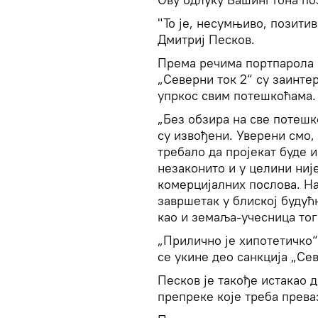
"То је, несумњиво, позити
Дмитриј Песков.
Према речима портпарола 
„Северни ток 2“ су заинте
упркос свим потешкоћама.
„Без обзира на све потешк
су извођени. Уверени смо, 
требало да пројекат буде 
незаконито и у целини ниј
комерцијалних послова. Нас
завршетак у блиској буду
као и земаља-учесница тог 
„Прилично је хипотетичко“
се укине део санкција „Сев
Песков је такође истакао 
препреке које треба прева