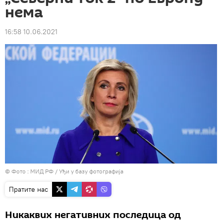
нема
16:58 10.06.2021
© Фото : МИД РФ
/
Уђи у базу фотографија
Пратите нас
Никаквих негативних последица од