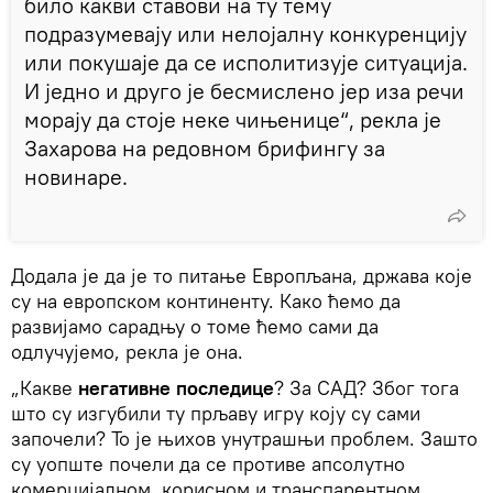
било какви ставови на ту тему
подразумевају или нелојалну конкуренцију
или покушаје да се исполитизује ситуација.
И једно и друго је бесмислено јер иза речи
морају да стоје неке чињенице“, рекла је
Захарова на редовном брифингу за
новинаре.
Додала је да је то питање Европљана, држава које
су на европском континенту. Како ћемо да
развијамо сарадњу о томе ћемо сами да
одлучујемо, рекла је она.
„Какве
негативне последице
? За САД? Због тога
што су изгубили ту прљаву игру коју су сами
започели? То је њихов унутрашњи проблем. Зашто
су уопште почели да се противе апсолутно
комерцијалном, корисном и транспарентном