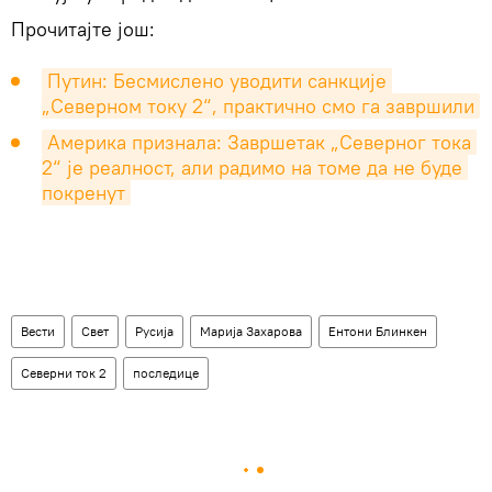
Прочитајте још:
Путин: Бесмислено уводити санкције 
„Северном току 2“, практично смо га завршили
Америка признала: Завршетак „Северног тока 
2“ је реалност, али радимо на томе да не буде 
покренут
Вести
Свет
Русија
Марија Захарова
Ентони Блинкен
Северни ток 2
последице