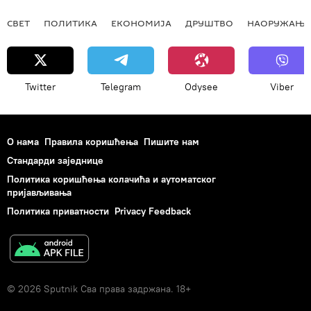
СВЕТ
ПОЛИТИКА
ЕКОНОМИЈА
ДРУШТВО
НАОРУЖАЊЕ
Twitter
Telegram
Odysee
Viber
О нама
Правила коришћења
Пишите нам
Стандарди заједнице
Политика коришћења колачића и аутоматског
пријављивања
Политика приватности
Privacy Feedback
© 2026 Sputnik Сва права задржана. 18+