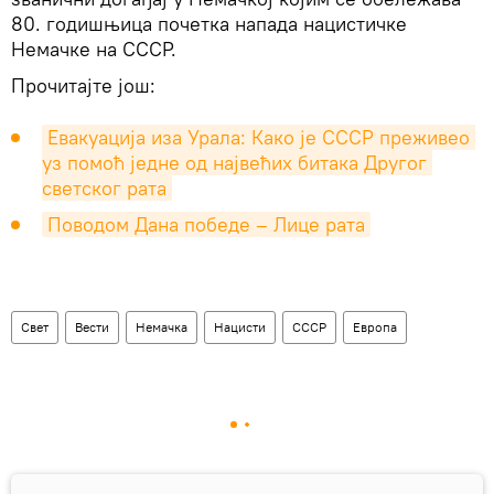
80. годишњица почетка напада нацистичке
Немачке на СССР.
Прочитајте још:
Евакуација иза Урала: Како је СССР преживео 
уз помоћ једне од највећих битака Другог 
светског рата
Поводом Дана победе – Лице рата
Свет
Вести
Немачка
Нацисти
СССР
Европа