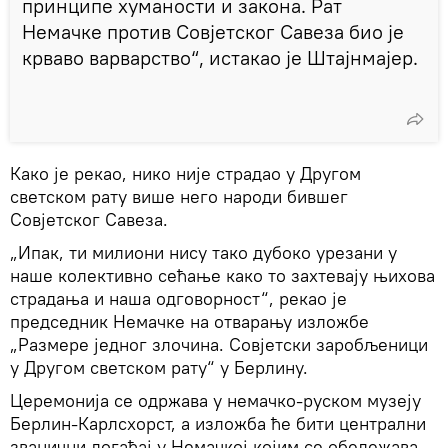
принципе хуманости и закона. Рат
Немачке против Совјетског Савеза био је
крваво варварство“, истакао је Штајнмајер.
Како је рекао, нико није страдао у Другом
светском рату више него народи бившег
Совјетског Савеза.
„Ипак, ти милиони нису тако дубоко урезани у
наше колективно сећање како то захтевају њихова
страдања и наша одговорност“, рекао је
председник Немачке на отварању изложбе
„Размере једног злочина. Совјетски заробљеници
у Другом светском рату“ у Берлину.
Церемонија се одржава у немачко-руском музеју
Берлин-Карлсхорст, а изложба ће бити централни
званични догађај у Немачкој којим се обележава