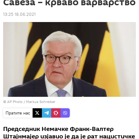
Савеза – крваво варварство
13:25 18.06.2021
© AP Photo / Markus Schreiber
Пратите нас
Председник Немачке Франк-Валтер
Штајнмајер изјавио је да је рат нацистичке