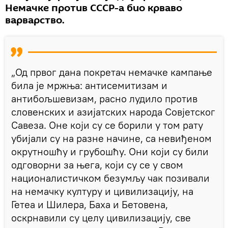
Немачке против СССР-а био крваво
варварство.
„Од првог дана покретач немачке кампање
била је мржња: антисемитизам и
антибољшевизам, расно лудило против
словенских и азијатских народа Совјетског
Савеза. Оне који су се борили у том рату
убијали су на разне начине, са невиђеном
окрутношћу и грубошћу. Они који су били
одговорни за њега, који су се у свом
националистичком безумљу чак позивали
на немачку културу и цивилизацију, на
Гетеа и Шилера, Баха и Бетовена,
оскрнавили су целу цивилизацију, све