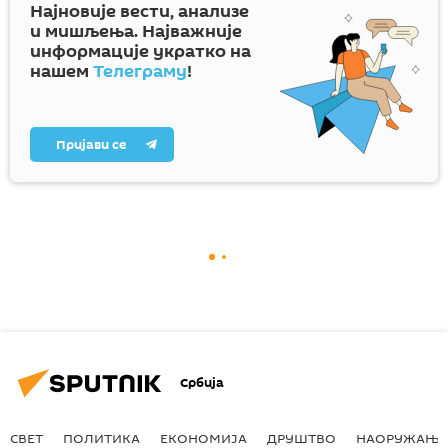
Најновије вести, анализе
и мишљења. Најважније
информације укратко на
нашем
Телеграму
!
Пријави се
Србија
СВЕТ
ПОЛИТИКА
ЕКОНОМИЈА
ДРУШТВО
НАОРУЖАЊЕ