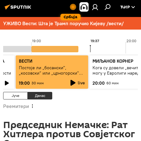
ЋИР
Србија
УЖИВО Вести: Шта је Трамп поручио Кијеву /вести/
19:00
19:37
20:00
КА
ВЕСТИ
МИЉАНОВ КОРНЕР
Постоје ли „босански",
Кога су довели „вечити
ћности
„косовски“ или „црногорски"
могу у Евролиги наред
Срби?
сезоне
live
19:00
20:00
30 мин
60 мин
Јуче
Данас
Реемитери
Председник Немачке: Рат
Хитлера против Совјетског