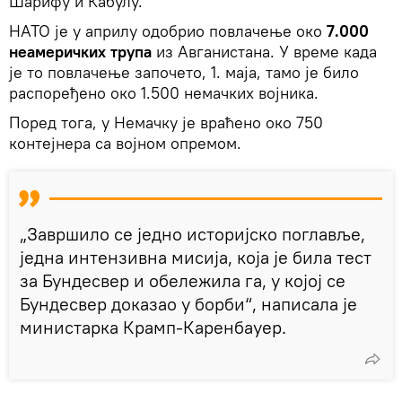
Шарифу и Кабулу.
НАТО је у априлу одобрио повлачење око
7.000
неамеричких трупа
из Авганистана. У време када
је то повлачење започето, 1. маја, тамо је било
распоређено око 1.500 немачких војника.
Поред тога, у Немачку је враћено око 750
контејнера са војном опремом.
„Завршило се једно историјско поглавље,
једна интензивна мисија, која је била тест
за Бундесвер и обележила га, у којој се
Бундесвер доказао у борби“, написала је
министарка Крамп-Каренбауер.