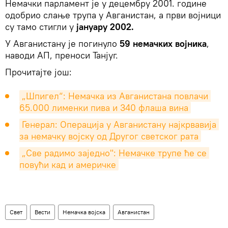
Немачки парламент је у децембру 2001. године
одобрио слање трупа у Авганистан, а први војници
су тамо стигли у
јануару 2002.
У Авганистану је погинуло
59 немачких војника
,
наводи АП, преноси Танјуг.
Прочитајте још:
„Шпигел“: Немачка из Авганистана повлачи 
65.000 лименки пива и 340 флаша вина
Генерал: Операција у Авганистану најкрвавија 
за немачку војску од Другог светског рата
„Све радимо заједно": Немачке трупе ће се 
повући кад и америчке
Свет
Вести
Немачка војска
Авганистан