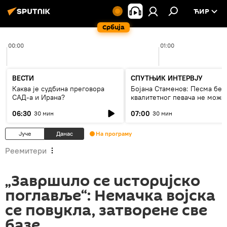
ЋИР
Србија
00:00
01:00
ВЕСТИ
СПУТЊИК ИНТЕРВЈУ
Каква је судбина преговора
Бојана Стаменов: Песма без
САД-а и Ирана?
квалитетног певача не може
дуго да живи
06:30
07:00
30 мин
30 мин
Јуче
Данас
На програму
Реемитери
„Завршило се историјско
поглавље“: Немачка војска
се повукла, затворене све
базе