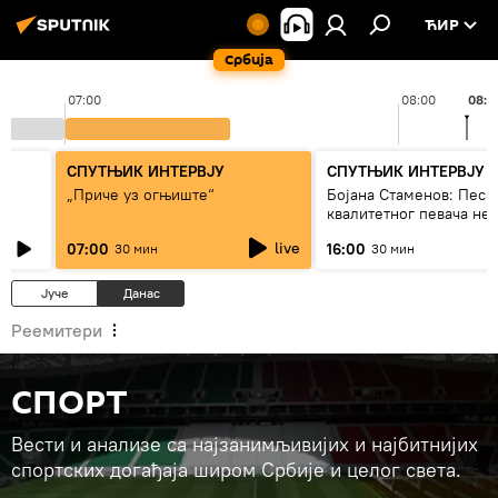
ЋИР
Србија
07:00
08:00
08:11
СПУТЊИК ИНТЕРВЈУ
СПУТЊИК ИНТЕРВЈУ
„Приче уз огњиште“
Бојана Стаменов: Песм
квалитетног певача не
дуго да живи
live
07:00
16:00
30 мин
30 мин
Јуче
Данас
Реемитери
СПОРТ
Вести и анализе са најзанимљивијих и најбитнијих
спортских догађаја широм Србије и целог света.