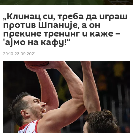
„Клинац си, треба да играш
против Шпаније, а он
прекине тренинг и каже –
'ајмо на кафу!“
20:10 23.09.2021