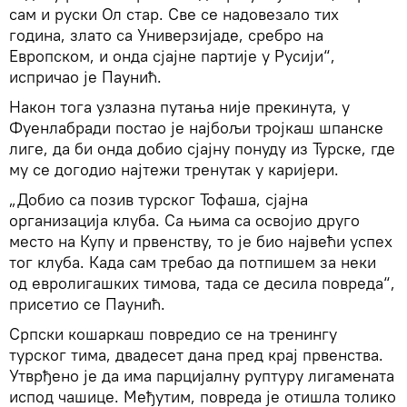
сам и руски Ол стар. Све се надовезало тих
година, злато са Универзијаде, сребро на
Европском, и онда сјајне партије у Русији“,
испричао је Паунић.
Након тога узлазна путања није прекинута, у
Фуенлабради постао је најбољи тројкаш шпанске
лиге, да би онда добио сјајну понуду из Турске, где
му се догодио најтежи тренутак у каријери.
„Добио са позив турског Тофаша, сјајна
организација клуба. Са њима са освојио друго
место на Купу и првенству, то је био највећи успех
тог клуба. Када сам требао да потпишем за неки
од евролигашких тимова, тада се десила повреда“,
присетио се Паунић.
Српски кошаркаш повредио се на тренингу
турског тима, двадесет дана пред крај првенства.
Утврђено је да има парцијалну руптуру лигамената
испод чашице. Међутим, повреда је отишла толико