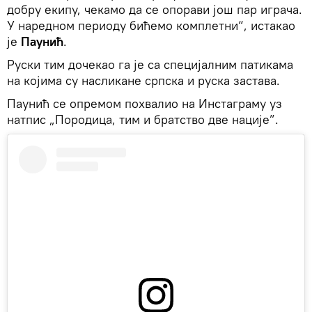
добру екипу, чекамо да се опорави још пар играча.
У наредном периоду бићемо комплетни“, истакао
је
Паунић
.
Руски тим дочекао га је са специјалним патикама
на којима су насликане српска и руска застава.
Паунић се опремом похвалио на Инстаграму уз
натпис „Породица, тим и братство две нације”.