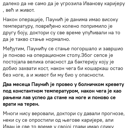
далеко да не само да је угрозила Иванову каријеру
, већ и живот.
Након операције, Паунић је данима имао високу
температуру, повређено колено попримило је
другу боју, доктори су све време упућивали на то
да је такво стање нормално.
Међутим, Паунићу се стање погоршало и завршио
је поново на операционом столу.Због сепсе је
постојала велика опасност да бактерију коју је
добио захвати кост, након чега би кошаркаш остао
без ноге, а и живот би му био у опасности.
Два месеца Паунић је провео у болничком кревету
под константном температуром, након чега је као
рањени лав успео да стане на ноге и поново се
врати на терен.
Многи нису веровали, доктори су давали прогнозе,
неки су се опростили од његове каријере, али
Иван је све то време у својој глави имао слику