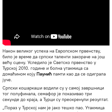
Након великог успеха на Европском првенству,
било је време да српски таленти закораче на још
већу сцену. Уследило је Светско првенство у
Турској 2010. године и болна утакмица са
домаћином коју
Паунић
памти као да се одиграла
јуче.
Српски кошаркаши водили су у самој завршници
тог полуфинала, семафор је показивао три
секунде до краја, а Турци су преокренули резултат.
„Пораз у Турској нам је јако тешко пао. Утакмица