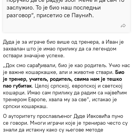
заслужио. То је био наш последњи
разговор“, присетио се Паунић.
Дуда је за играче био више од тренера, а Иван је
захвалан што је имао прилику да са легендом
оствари значајне успехе.
„Док смо сарађивали, био је као родитељ. Учио нас
је важне кошаркашке, али и животне ствари.
Био
је тренер, учитељ, родитељ, свима нам је тешко
пао губитак
. Целој српској, европској и светској
кошарци. Имао сам прилику да радим са највећим
тренером Европе, хвала му за све“, истакао је
српски кошаркаш.
О ауторитету прослављеног Дуде Ивковића пуно
се говори. Многи играчи које је тренирао често су
знали да истакну како су његове методе