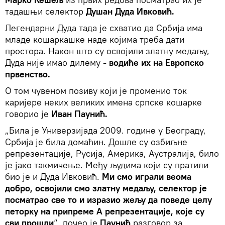
тадашњи селектор
Душан Дуда Ивковић.
Легендарни Дуда тада је схватио да Србија има
младе кошаркашке наде којима треба дати
простора. Након што су освојили златну медаљу,
Дуда није имао дилему -
водиће их на Европско
првенство.
О том чувеном позиву који је променио ток
каријере неких великих имена српске кошарке
говорио је
Иван Паунић.
„Била је Универзијада 2009. године у Београду,
Србија је била домаћин. Дошле су озбиљне
репрезентације, Русија, Америка, Аустралија, било
је јако такмичење. Међу људима који су пратили
био је и Дуда Ивковић.
Ми смо играли веома
добро, освојили смо златну медаљу, селектор је
посматрао све то и изразио жељу да поведе целу
петорку на припреме А репрезентације, које су
сви прошли
“, почео је
Паунић
разговор за