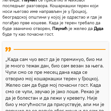
последњег разговора. Кошаркашки терен који
носи његово име направљен је у Гроцкој,
београдској општини у којој је одрастао и где је
погађао прве кошеве. Када је терен требало да
буде званично отворен,
Паунић
је желео да
Дуда
буде ту као почасни гост.
„Када сам чуо вест да је преминуо, био ми
је много тежак дан, био сам везан за њега.
Чули смо се пре месец дана када се
отворио мој кошаркашки терен у Гроцкој.
Желео сам да буде мој почасни гост. Када
смо се чули, звучао је јако лоше. Рекао је
да је болестан и да лежи у кревету. Није
био у могућности да присуствује, али ми је
поручио да се радује због мене и да сам то