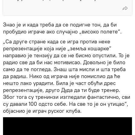
Знао је и када треба да се подигне тон, да би
пробудио играче ако случајно „високо полете“.
„Са друге стране када се игра против неке
репрезентације која није „земља кошарке”
направио је тензију да се не бисмо опустили. То је
радио све да би нас мотивисао. Довољно је било
само да те погледа. Знаш шта мисли и шта треба
да радиш. Нико од играча није помислио да ће
нешто лако урадити. Била је част обући дрес
репрезентације, друго Дуда да ти буде тренер.
Због тога су тренинзи изгледали фантастично, сви
су давали 100 одсто себе. На све то је он утицао“,
објаснио је играч руског клуба.