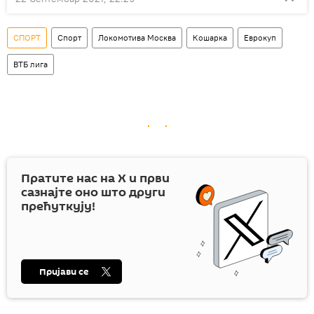
СПОРТ
Спорт
Локомотива Москва
Кошарка
Еврокуп
ВТБ лига
Пратите нас на
X
и први
сазнајте оно што други
прећуткују!
Пријави се