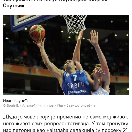
Спутњик
.
Иван Паунић
© Sputnik / Алексей Филиппов
/
Уђи у базу фотографија
„Дуда је човек који је променио не само мој живот,
него живот свих репрезентативаца. У том тренутку
нас петорица као најмлађа селекција (у просеку 21