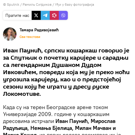
© Sputnik / Рамиль Ситдиков
/
Уђи у базу фотографија
Пратите нас
Тамара Радивојевић
Сви текстови
Иван Паунић, српски кошаркаш говорио је
за Спутњик о почетку каријере и сарадњи
са легендарним Душаном Дудом
Ивковићем, повреди која му је преко ноћи
угрозила каријеру, као и о предстојећој
сезони коју ће играти у дресу руске
Локомотиве.
Када су на терен Београдске арене током
Универзијаде 2009. године у кошаркашим
дресовима истрчали
Иван Паунић, Мирослав
Радуљица, Немања Бјелица, Милан Мачван и
Марко Кешељ
из првих редова посматрао их је