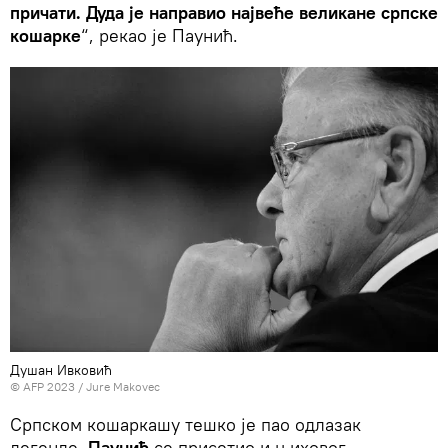
причати. Дуда је направио највеће великане српске
кошарке
“, рекао је Паунић.
Душан Ивковић
© AFP 2023 / Jure Makovec
Српском кошаркашу тешко је пао одлазак
легенде.
Паунић
се присетио и њиховог