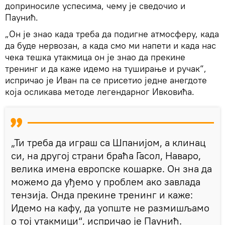
доприносиле успесима, чему је сведочио и
Паунић.
„Он је знао када треба да подигне атмосферу, када
да буде нервозан, а када смо ми напети и када нас
чека тешка утакмица он је знао да прекине
тренинг и да каже идемо на туширање и ручак“,
испричао је Иван па се присетио једне анегдоте
која осликава методе легендарног Ивковића.
„Ти треба да играш са Шпанијом, а клинац
си, на другој страни браћа Гасол, Наваро,
велика имена европске кошарке. Он зна да
можемо да уђемо у проблем ако завлада
тензија. Онда прекине тренинг и каже:
Идемо на кафу, да уопште не размишљамо
о тој утакмици“, испричао је Паунић.