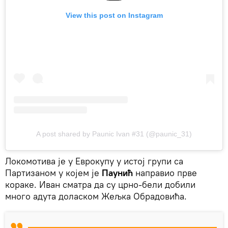
View this post on Instagram
A post shared by Paunic Ivan #31 (@paunic_31)
Локомотива је у Еврокупу у истој групи са
Партизаном у којем је
Паунић
направио прве
кораке. Иван сматра да су црно-бели добили
много адута доласком Жељка Обрадовића.