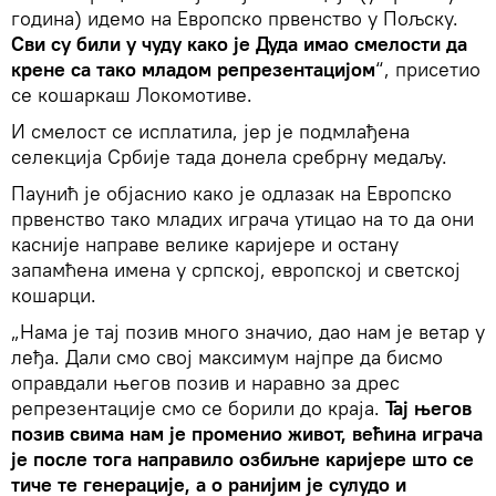
година) идемо на Европско првенство у Пољску.
Сви су били у чуду како је Дуда имао смелости да
крене са тако младом репрезентацијом
“, присетио
се кошаркаш Локомотиве.
И смелост се исплатила, јер је подмлађена
селекција Србије тада донела сребрну медаљу.
Паунић је објаснио како је одлазак на Европско
првенство тако младих играча утицао на то да они
касније направе велике каријере и остану
запамћена имена у српској, европској и светској
кошарци.
„Нама је тај позив много значио, дао нам је ветар у
леђа. Дали смо свој максимум најпре да бисмо
оправдали његов позив и наравно за дрес
репрезентације смо се борили до краја.
Тај његов
позив свима нам је променио живот, већина играча
је после тога направило озбиљне каријере што се
тиче те генерације, а о ранијим је сулудо и