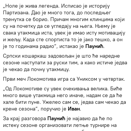
„Ноле је жива легенда. Исписао је историју
Партизана. Дао је много тога, до последњег
тренутка се борио. Причам многим клинцима који
су на почетку да се угледају на њега. Њему је
свака утакмица иста, увек је имао исту мотивацију
и жељу. Када сте спортиста то је јако тешко, а он
је то годинама радио“, истакао је
Паунић
.
Српски кошаркаш задовољан је што ће наредне
сезоне наступати за руски тим, а како истиче једва
је чекао да почну утакмицу.
Први меч Локомотива игра са Униксом у четвртак.
„Од Локомотиве су увек очекивања велика. Биће
много више утакмица него иначе, надам се да ће
хале бити пуне. Ужелео сам се, једва сам чекао да
крене сезона“, поручио је
Иван
.
За крај разговора
Паунић
је најавио да ће по
истеку сезоне организовати летње турнире на