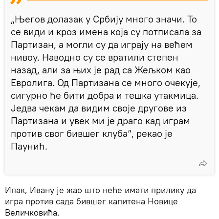
„Његов долазак у Србију много значи. То
се види и кроз имена која су потписала за
Партизан, а могли су да играју на већем
нивоу. Наводно су се вратили степен
назад, али за њих је рад са Жељком као
Евролига. Од Партизана се много очекује,
сигурно ће бити добра и тешка утакмица.
Једва чекам да видим своје другове из
Партизана и увек ми је драго кад играм
против свог бившег клуба“, рекао је
Паунић.
Ипак, Ивану је жао што неће имати прилику да
игра против сада бившег капитена Новице
Величковића.