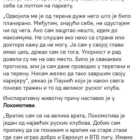
себе са лоптом на паркету.
„Одвојила ме је од терена дуже него што је било
планирано. Међутим, знајући себе, не одустајем
ни од чега. Ако сам зацртао нешто, идем до
максимума. Не слушам ако неко са стране или
доктори кажу да не могу. Ја сам у својој глави
имао циљ, држао сам се тога. Упорност и рад
довели су ме на ово место. Било је свакаквих
прогноза, али ја сам дане проводио у теретани и
на терену. Нисам желео да тако завршим своју
каријеру“, рекао је Паунић који је након свега
поново тражен и то од великог руског клуба.
Инспиративну животну причу наставио је у
Локомотиви
.
„Вратио сам се на велика врата, Локомотива је
један од највећих руских клубова. Добио сам
прилику да се покажем и вратим на старе стазе
где сам играо добро и Еврокуп и ВТБ лигу. Имамо