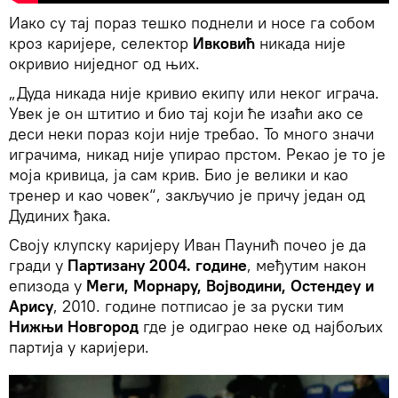
Иако су тај пораз тешко поднели и носе га собом
кроз каријере, селектор
Ивковић
никада није
окривио ниједног од њих.
„Дуда никада није кривио екипу или неког играча.
Увек је он штитио и био тај који ће изаћи ако се
деси неки пораз који није требао. То много значи
играчима, никад није упирао прстом. Рекао је то је
моја кривица, ја сам крив. Био је велики и као
тренер и као човек“, закључио је причу један од
Дудиних ђака.
Своју клупску каријеру Иван Паунић почео је да
гради у
Партизану 2004. године
, међутим након
епизода у
Меги, Морнару, Војводини, Остендеу и
Арису
, 2010. године потписао је за руски тим
Нижњи Новгород
где је одиграо неке од најбољих
партија у каријери.