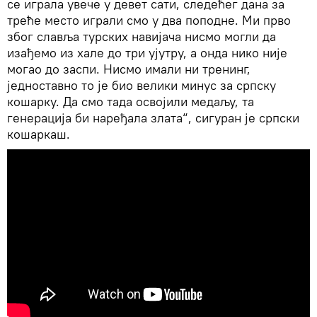
се играла увече у девет сати, следећег дана за
треће место играли смо у два поподне. Ми прво
због славља турских навијача нисмо могли да
изађемо из хале до три ујутру, а онда нико није
могао до заспи. Нисмо имали ни тренинг,
једноставно то је био велики минус за српску
кошарку. Да смо тада освојили медаљу, та
генерација би наређала злата“, сигуран је српски
кошаркаш.