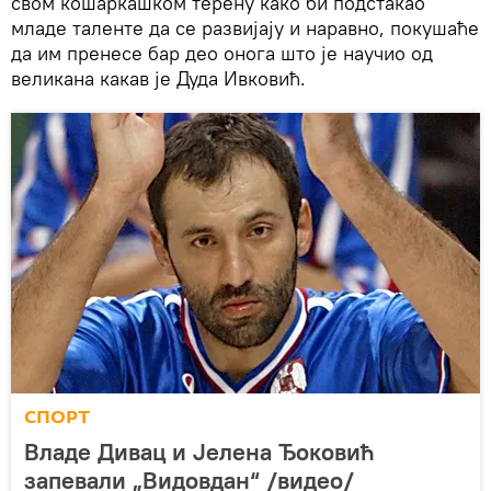
свом кошаркашком терену како би подстакао
младе таленте да се развијају и наравно, покушаће
да им пренесе бар део онога што је научио од
великана какав је Дуда Ивковић.
СПОРТ
Владе Дивац и Јелена Ђоковић
запевали „Видовдан“ /видео/