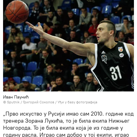
Иван Паунић
© Sputnik / Григорий Соколов
/
Уђи у базу фотографија
„Прво искуство у Русији имао сам 2010. године код
тренера Зорана Лукића, то је била екипа Нижњег
Новгорода. То је била екипа која је из године у
годину расла. Играо сам добро у тој екипи, играо