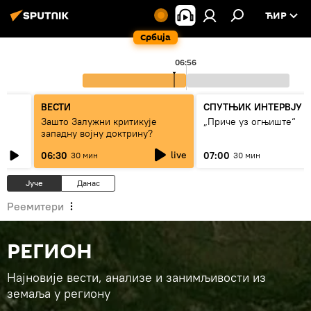
ЋИР
Србија
0
06:56
ВЕСТИ
СПУТЊИК ИНТЕРВЈУ
Зашто Залужни критикује
„Приче уз огњиште“
западну војну доктрину?
live
06:30
07:00
30 мин
30 мин
Јуче
Данас
Реемитери
РЕГИОН
Најновије вести, анализе и занимљивости из
земаља у региону