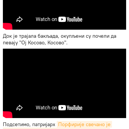
Док је трајала бакљада, окупљени су почели да
певају "Ој Косово, Косово".
Подсетимо, патријарх
Порфирије свечано је 