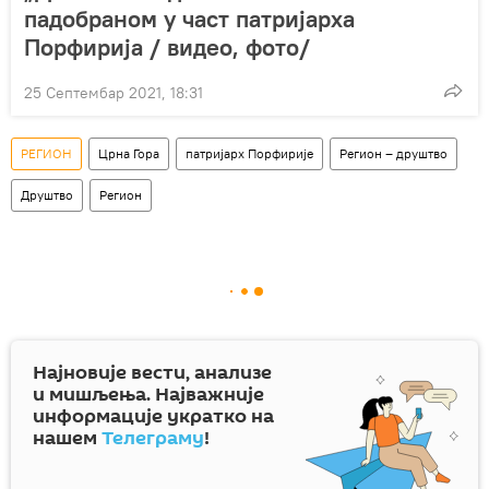
падобраном у част патријарха
Порфирија / видео, фото/
25 Септембар 2021, 18:31
РЕГИОН
Црна Гора
патријарх Порфирије
Регион – друштво
Друштво
Регион
Најновије вести, анализе
и мишљења. Најважније
информације укратко на
нашем
Телеграму
!