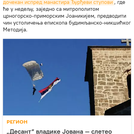
дочекан испред манастира Ђурђеви ступови
, где
ће у недељу, заједно са митрополитом
црногорско-приморским Јоаникијем, предводити
чин устоличења епископа будимљанско-никшићког
Методија.
РЕГИОН
„Десант“ владике Јована — слетео