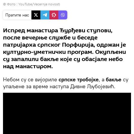
© Фото :
YouTube/Vecernje novosti
Пратите нас
Испред манастира Ђурђеви ступови,
после вечерње службе и беседе
патријарха српског Порфирија, одржан је
културно-уметнички програм. Окупљени
су запалили бакље које су обасјале небо
над манастиром.
Небом су се вијориле
српске тробојке
, а
бакље
су
упаљене за време наступа Дивне Љубојевић.