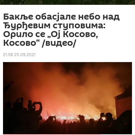
Бакље обасјале небо над
Ђурђевим ступовима:
Орило се „Ој Косово,
Косово“ /видео/
21:58 25.09.2021