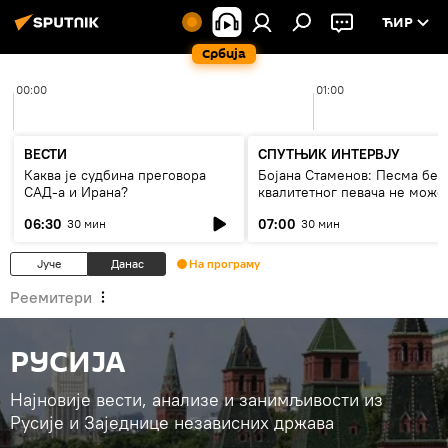
ЋИР
Србија
00:00
01:00
ВЕСТИ
СПУТЊИК ИНТЕРВЈУ
Каква је судбина преговора
Бојана Стаменов: Песма без
САД-а и Ирана?
квалитетног певача не може
дуго да живи
06:30
07:00
30 мин
30 мин
Јуче
Данас
На програму
Реемитери
РУСИЈА
Најновије вести, анализе и занимљивости из
Русије и Заједнице независних држава