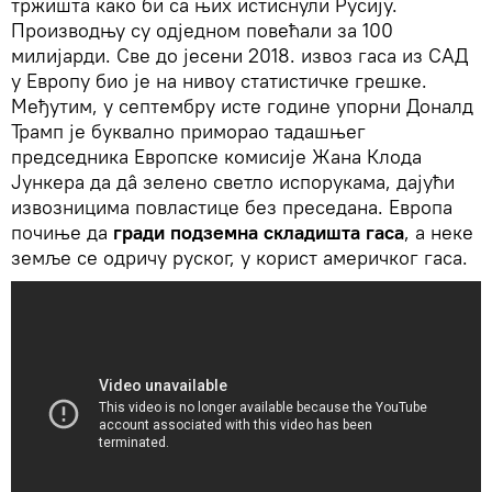
тржишта како би са њих истиснули Русију.
Производњу су одједном повећали за 100
милијарди. Све до јесени 2018. извоз гаса из САД
у Европу био је на нивоу статистичке грешке.
Међутим, у септембру исте године упорни Доналд
Трамп је буквално приморао тадашњег
председника Европске комисије Жана Клода
Јункера да дâ зелено светло испорукама, дајући
извозницима повластице без преседана. Европа
почиње да
гради подземна складишта гаса
, а неке
земље се одричу руског, у корист америчког гаса.