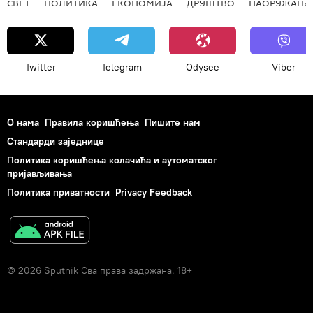
СВЕТ
ПОЛИТИКА
ЕКОНОМИЈА
ДРУШТВО
НАОРУЖАЊЕ
Twitter
Telegram
Odysee
Viber
О нама
Правила коришћења
Пишите нам
Стандарди заједнице
Политика коришћења колачића и аутоматског
пријављивања
Политика приватности
Privacy Feedback
© 2026 Sputnik Сва права задржана. 18+