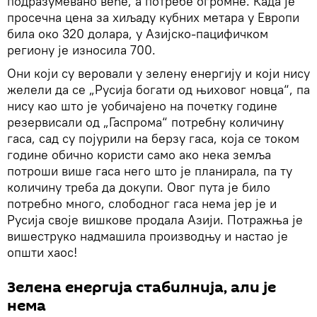
подразумевано веће, а потребе огромне. Када је
просечна цена за хиљаду кубних метара у Европи
била око 320 долара, у Азијско-пацифичком
региону је износила 700.
Они који су веровали у зелену енергију и који нису
желели да се „Русија богати од њиховог новца“, па
нису као што је уобичајено на почетку године
резервисали од „Гаспрома“ потребну количину
гаса, сад су појурили на берзу гаса, која се током
године обично користи само ако нека земља
потроши више гаса него што је планирала, па ту
количину треба да докупи. Овог пута је било
потребно много, слободног гаса нема јер је и
Русија своје вишкове продала Азији. Потражња је
вишеструко надмашила производњу и настао је
општи хаос!
Зелена енергија стабилнија, али је
нема