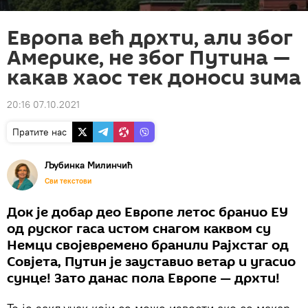
Европа већ дрхти, али због
Америке, не због Путина —
какав хаос тек доноси зима
20:16 07.10.2021
Пратите нас
Љубинка Милинчић
Сви текстови
Док је добар део Европе летос бранио ЕУ
од руског гаса истом снагом каквом су
Немци својевремено бранили Рајхстаг од
Совјета, Путин је зауставио ветар и угасио
сунце! Зато данас пола Европе — дрхти!