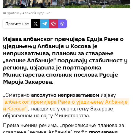
© Sputnik / Алексей Куденко
Пратите нас
Изјава албанског премијера Едија Раме о
уједињењу Албаније и Косова је
неприхватљива, планови за стварање
„велике Албаније“ подривају стабилност у
региону, изјавила је портпаролка
Министарства спољних послова Русије
Марија Захарова.
„Сматрамо
апсолутно неприхватљивом
изјаву
албанског премијера Раме о уједињењу Албаније 
и Косова“
, наводи се у саопштењу Захарове
објављеном на сајту Министарства.
Према њеним речима, „промовисање планова за
стварање ‘велике Албаније’ грубо
противречи