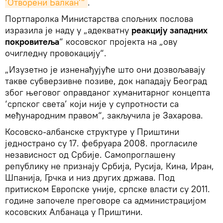
‘Отворени Балкан’“
.
Портпаролка Министарства спољних послова
изразила је наду у „адекватну
реакцију западних
покровитеља
“ косовског пројекта на „ову
очигледну провокацију“.
„Изузетно је изненађујуће што они дозвољавају
такве субверзивне позиве, док нападају Београд
због његовог оправданог хуманитарног концепта
‘српског света’ који није у супротности са
међународним правом“, закључила је Захарова.
Косовско-албанске структуре у Приштини
једнострано су 17. фебруара 2008. прогласиле
независност од Србије. Самопроглашену
републику не признају Србија, Русија, Кина, Иран,
Шпанија, Грчка и низ других држава. Под
притиском Европске уније, српске власти су 2011.
године започеле преговоре са администрацијом
косовских Албанаца у Приштини.