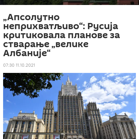
„Апсолутно
неприхватљиво“: Русија
критиковала планове за
стварање „велике
Албаније“
07:30 11.10.2021