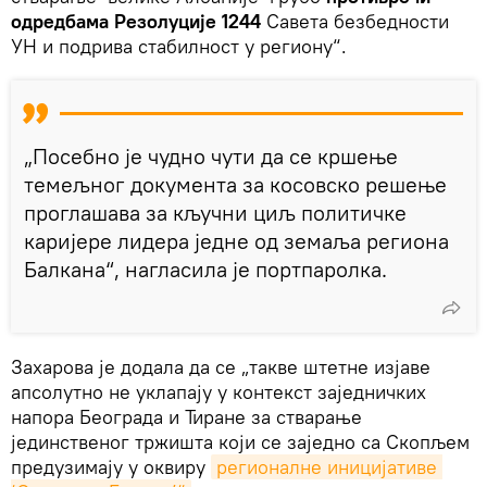
одредбама Резолуције 1244
Савета безбедности
УН и подрива стабилност у региону“.
„Посебно је чудно чути да се кршење
темељног документа за косовско решење
проглашава за кључни циљ политичке
каријере лидера једне од земаља региона
Балкана“, нагласила је портпаролка.
Захарова је додала да се „такве штетне изјаве
апсолутно не уклапају у контекст заједничких
напора Београда и Тиране за стварање
јединственог тржишта који се заједно са Скопљем
предузимају у оквиру
регионалне иницијативе 