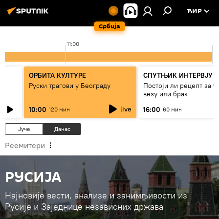
ЋИР
Србија
11:00
1
ОРБИТА КУЛТУРЕ
СПУТЊИК ИНТЕРВЈУ
Руски трагови у Београду
Постоји ли рецепт за 
везу или брак
live
10:00
16:00
120 мин
60 мин
Јуче
Данас
Реемитери
РУСИЈА
Најновије вести, анализе и занимљивости из
Русије и Заједнице независних држава