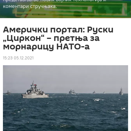
коментари стручњака.
Амерички портал: Руски
„Циркон“ – претња за
морнарицу НАТО-а
15:23 05.12.2021