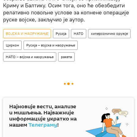
Криму и Балтику. Осим тога, оно ће обезбедити
релативно повољне услове за копнене операције
руске војске, закључио је аутор.
ВОЈСКА И НАОРУЖАЊЕ
Русија
НАТО
хиперсонично оружје
Циркон
Русија – војска и наоружање
НАТО – војска и наоружање
ракета
Најновије вести, анализе
и мишљења. Најважније
информације укратко на
нашем
Телеграму
!