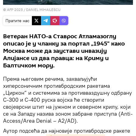
© AFP 2023 / DANIEL MIHAILESCU
Пратите нас
Ветеран НАТО-а Ставрос Атламазоглу
описао је у чланку за портал „1945“ како
Москва може да заустави инвазију
Алијансе из два правца: на Криму и
Балтичком мору.
Према његовим речима, захваљујући
хиперсоничним противбродским ракетама
„Циркон“ и системима за противваздушну одбрану
С-300 и С-400 руска војска ће створити
својеврсни штит на јужном и северном крилу, који
се на Западу назива зоном забране приступа (Anti-
Access/Area Denial – A2/AD).
Аутор подсећа да најновије противбродске ракете