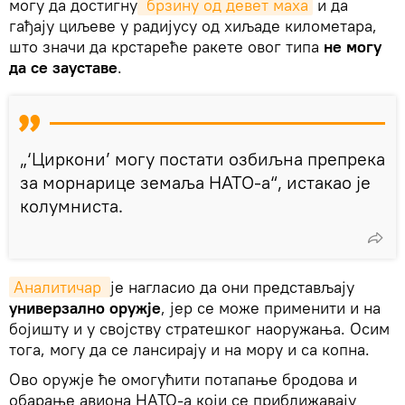
могу да достигну
 брзину од девет маха
и да
гађају циљеве у радијусу од хиљаде километара,
што значи да крстареће ракете овог типа
не могу
да се зауставе
.
„‘Циркони’ могу постати озбиљна препрека
за морнарице земаља НАТО-а“, истакао је
колумниста.
Аналитичар 
је нагласио да они представљају
универзално оружје
, јер се може применити и на
бојишту и у својству стратешког наоружања. Осим
тога, могу да се лансирају и на мору и са копна.
Ово оружје ће омогућити потапање бродова и
обарање авиона НАТО-а који се приближавају