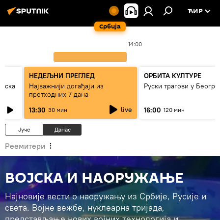
ЋИР
Србија
14:00
НЕДЕЉНИ ПРЕГЛЕД
ОРБИТА КУЛТУРЕ
рпска
Најважнији догађаји из
Руски трагови у Београ
претходних 7 дана
live
13:30
16:00
30 мин
120 мин
Јуче
Данас
Реемитери
ВОЈСКА И НАОРУЖАЊЕ
Најновије вести о наоружању из Србије, Русије и
света. Војне вежбе, нуклеарна тријада,
представљање нових војних технологија и