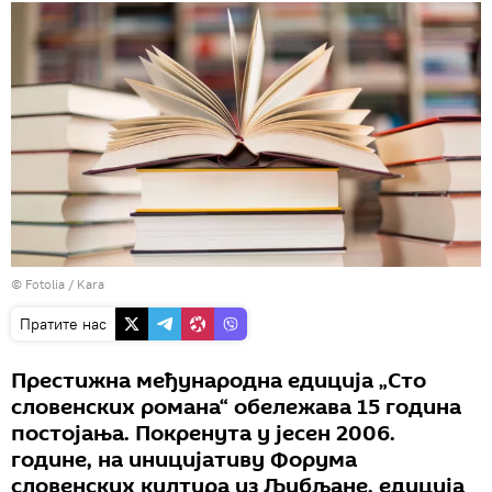
©
Fotolia
/ Kara
Пратите нас
Престижна међународна едиција „Сто
словенских романа“ обележава 15 година
постојања. Покренута у јесен 2006.
године, на иницијативу Форума
словенских култура из Љубљане, едиција