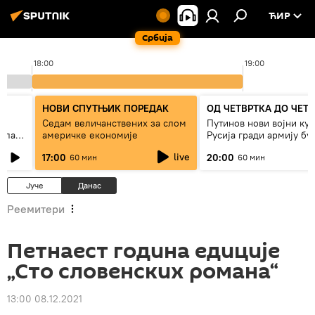
ЋИР
Србија
18:00
19:00
НОВИ СПУТЊИК ПОРЕДАК
ОД ЧЕТВРТКА ДО ЧЕТ
Седам величанствених за слом
Путинов нови војни кур
зала
америчке економије
Русија гради армију бу
live
17:00
20:00
60 мин
60 мин
Јуче
Данас
Реемитери
Петнаест година едиције
„Сто словенских романа“
13:00 08.12.2021