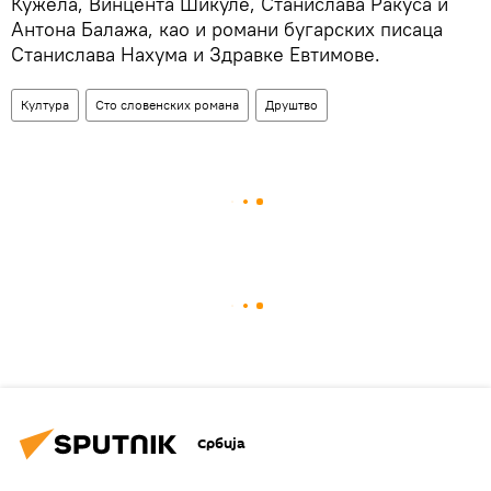
Кужела, Винцента Шикуле, Станислава Ракуса и
Антона Балажа, као и романи бугарских писаца
Станислава Нахума и Здравке Евтимове.
Култура
Сто словенских романа
Друштво
Србија