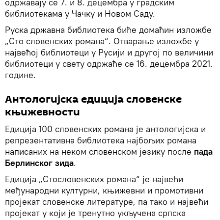
одржавају се 7. и 8. децембра у градским
библиотекама у Чачку и Новом Саду.
Руска државна библиотека биће домаћин изложбе
„Сто словенских романа“. Отварање изложбе у
највећој библиотеци у Русији и другој по величини
библиотеци у свету одржаће се 16. децембра 2021.
године.
Антологијска едиција словенске
књижевности
Едиција 100 словенских романа је антологијска и
репрезентативна библиотека најбољих романа
написаних на неком словенском језику после
пада
Берлинског зида
.
Едиција „Стословенских романа“ је највећи
међународни културни, књижевни и промотивни
пројекат словенске литературе, па тако и највећи
пројекат у који је тренутно укључена српска