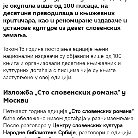
је окупила више од 100 писаца, на
десетине преводилаца и књижевних
критичара, као и реномиране издаваче и
установе културе из девет словенских
земаља.
Током 15 година постојања едиције њени
национални издавачи су објавили више од 100
књига и организовали десетине књижевних и
културних догађаја с писцима чије су књиге
заступљене у овој едицији.
Изложба „Сто словенских романа“ у
Москви
Петнаест година едиције
„Сто словенских романа“
биће обележено низом догађаја у разнимземљама.
После разговора у
Центру словенских култура
Народне библиотеке Србије
, разговори о едицији