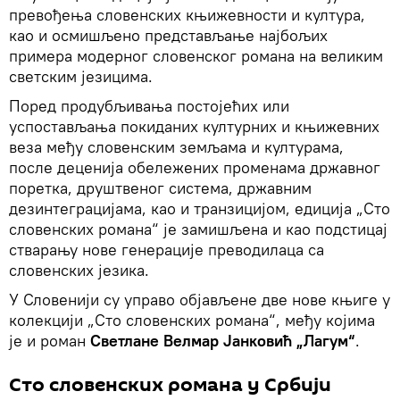
превођења словенских књижевности и култура,
као и осмишљено представљање најбољих
примера модерног словенског романа на великим
светским језицима.
Поред продубљивања постојећих или
успостављања покиданих културних и књижевних
веза међу словенским земљама и културама,
после деценија обележених променама државног
поретка, друштвеног система, државним
дезинтеграцијама, као и транзицијом, едиција „Сто
словенских романа“ је замишљена и као подстицај
стварању нове генерације преводилаца са
словенских језика.
У Словенији су управо објављене две нове књиге у
колекцији „Сто словенских романа“, међу којима
је и роман
Светлане Велмар Јанковић „Лагум“
.
Сто словенских романа у Србији