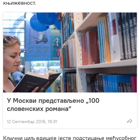
књижевност.
У Москви представљено „100
словенских романа“
12 Септембар 2016, 19:31
Кључни циљ едиције јесте подстицање међусобног