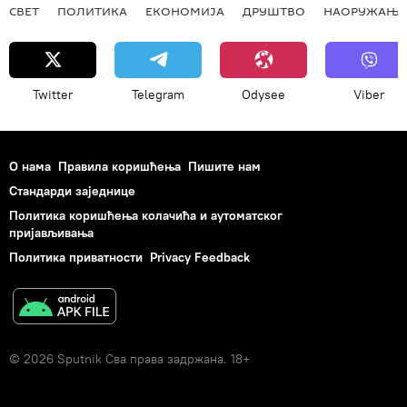
СВЕТ
ПОЛИТИКА
ЕКОНОМИЈА
ДРУШТВО
НАОРУЖАЊЕ
Twitter
Telegram
Odysee
Viber
О нама
Правила коришћења
Пишите нам
Стандарди заједнице
Политика коришћења колачића и аутоматског
пријављивања
Политика приватности
Privacy Feedback
© 2026 Sputnik Сва права задржана. 18+