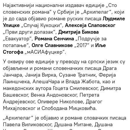
Најактивнији национални издавач едиције „Сто
словенских романа“ у Србији је „Архипелаг“, који
је до сада објавио романе руских писаца
Људмиле
Улицке
„Случај Кукоцки“,
Алексеја Слаповског
„Први други долазак“,
Дмитрија Бикова
„Евакуатор“,
Романа Сенчина
„Подручје за
потапање“,
Олге Славникове
„2017“ и
Иље
Стогофа
„мАСИАфуцкер“.
У оквиру ове едиције у преводу на српски језик су
објављени и романи словеначких писаца Драга
Јанчара, Јанија Вирка, Сузане Тратник, Ферија
Лаиншчека, АлешаЧара и Влада Жабота, као и
македонских аутора Гоцета Смилевског, Димитра
Башевског, Венка Андоновског, Петрета
Андрејевског, Оливере Николове, Драгог
Михајловског и Слободана Мицковића.
„Архипелаг“ је објавио и романе словачких писаца
Павела Виликовског, Душана Митане, Душана