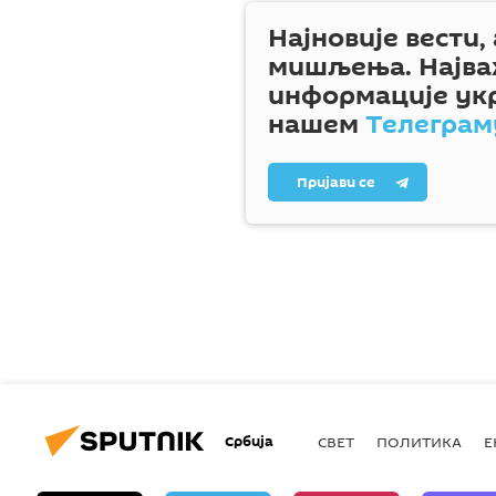
Најновије вести,
мишљења. Најва
информације ук
нашем
Телеграм
Пријави се
Србија
СВЕТ
ПОЛИТИКА
Е