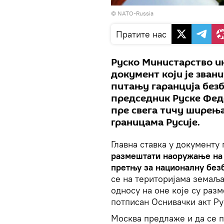
© NATO-Russia
Пратите нас
Руско Министарство ин
документ који је зван
питању гаранција безб
председник Руске Феде
пре свега тичу ширења
границама Русије.
Главна ставка у документу
размештати наоружање на 
претњу за националну без
се на територијама земаља
односу на оне које су разм
потписан Оснивачки акт Ру
Москва предлаже и да се п