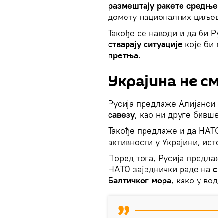
размештају ракете средње
домету националних циљев
Такође се наводи и да би 
стварају ситуације
које би 
претња
.
Украјина не с
Русија предлаже Алијанси
савезу
, као ни друге бивш
Такође предлаже и да НАТО
активности у Украјини, ист
Поред тога, Русија предла
НАТО заједнички раде на
с
Балтичког мора
, како у во