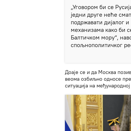
„Уговором би се Русиј
једни друге неће сма
подржавати дијалог и
механизама како би с
Балтичком мору“, наво
спољнополитичког ре
Доаје се и да Москва пози
веома озбиљно односе пре
ситуација на међународној