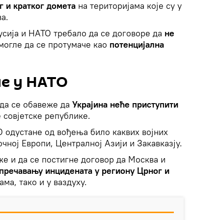
г и кратког домета
на територијама које су у
а.
Русија и НАТО требало да се договоре да
не
могле да се протумаче као
потенцијална
ме у НАТО
 да се обавеже да
Украјина неће приступити
е совјетске републике.
 одустане од вођења било каквих војних
очној Европи, Централној Азији и Закавказју.
же и да се постигне договор да Москва и
пречавању инцидената у региону Црног и
дама, тако и у ваздуху.