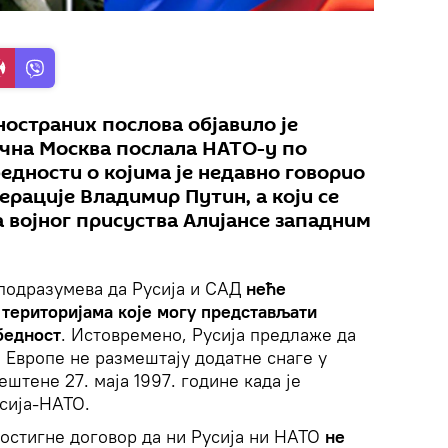
остраних послова објавило је
ична Москва послала НАТО-у по
едности о којима је недавно говорио
рације Владимир Путин, а који се
 војног присуства Алијансе западним
 подразумева да Русија и САД
неће
територијама које могу представљати
бедност
. Истовремено, Русија предлаже да
 Европе не размештају додатне снаге у
ештене 27. маја 1997. године када је
сија-НАТО.
остигне договор да ни Русија ни НАТО
не