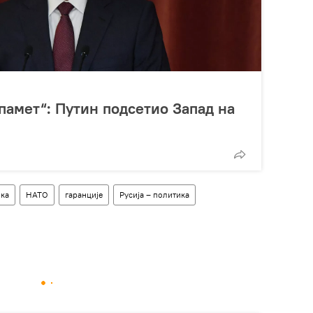
памет“: Путин подсетио Запад на
ка
НАТО
гаранције
Русија – политика