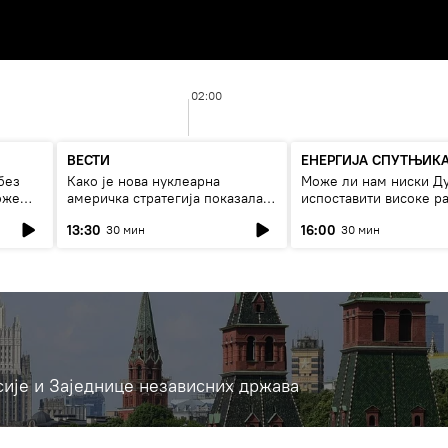
02:00
ВЕСТИ
ЕНЕРГИЈА СПУТЊИК
без
Како је нова нуклеарна
Може ли нам ниски Д
оже
америчка стратегија показала
испоставити високе ра
страх од Русије?
струју, или рестрикци
13:30
16:00
30 мин
30 мин
сије и Заједнице независних држава