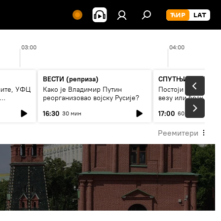
03:00
04:00
ВЕСТИ (реприза)
СПУТЊИК ИНТЕРВ
чите, УФЦ
Како је Владимир Путин
Постоји ли рецепт
реорганизовао војску Русије?
везу или брак
16:30
17:00
30 мин
60 мин
Реемитери