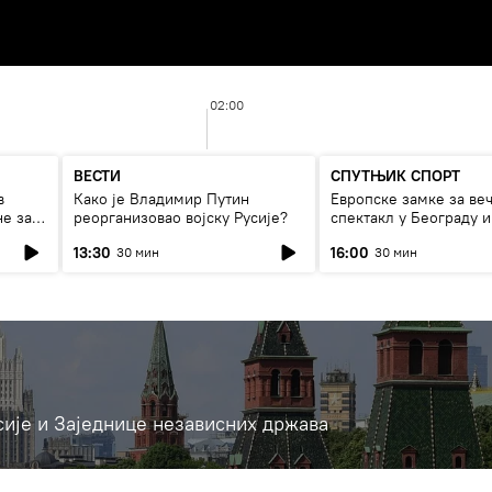
02:00
ВЕСТИ
СПУТЊИК СПОРТ
в
Како је Владимир Путин
Европске замке за ве
не за
реорганизовао војску Русије?
спектакл у Београду и
фудбалски рат
13:30
16:00
30 мин
30 мин
сије и Заједнице независних држава