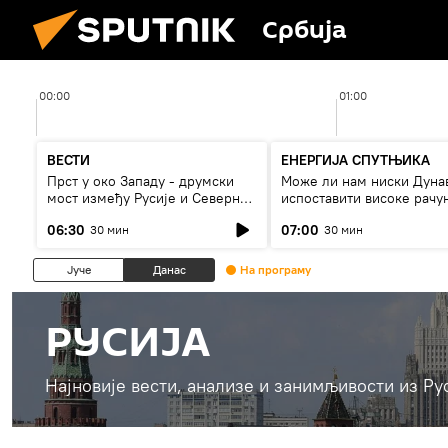
Србија
00:00
01:00
ВЕСТИ
ЕНЕРГИЈА СПУТЊИКА
Прст у око Западу - друмски
Може ли нам ниски Дуна
мост између Русије и Северне
испоставити високе рачу
Кореје
струју, или рестрикције
06:30
07:00
30 мин
30 мин
Јуче
Данас
На програму
РУСИЈА
Најновије вести, анализе и занимљивости из Ру