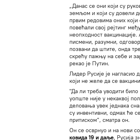
„Данас се они који су рук
земљом и који су довели д
првим редовима оних који 
повећали свој рејтинг међ
неопходност вакцинације. 
писмени, разумни, одговор
позвани да штите, онда тре
скрећу пажњу на себе и за
рекао је Путин.
Лидер Русије је нагласио 
који не желе да се вакцин
"Да ли треба уводити бил
уопште није у некаквој пол
деловања увек једнака сна
су инвентивни, одмах ће с
притиском“, сматра он.
Он се осврнуо и на нови со
ковида 19 и даље
, Русија з