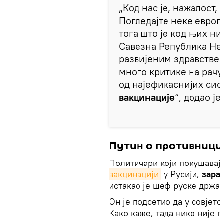
„Код нас је, нажалост
Погледајте неке евро
тога што је код њих н
Савезна Република Не
развијеним здравстве
много критике на рачу
од најефикаснијих си
вакцинације
“, додао је
Путин о противниц
Политичари који покушавај
вакцинацији
у Русији,
зара
истакао је шеф руске држа
Он је подсетио да у совје
Како каже, тада нико није