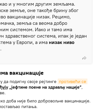
, као и у многим другим земљама.
пске земље, оне такође брину због
иво вакцинације низак. Рецимо,
мачка, земља са веома добро
ним системом. Иако и тамо има
н здравственог система, ипак је један
стема у Европи, а има
низак ниво
.
има вакцинације
у да подигну своје рејтинге
противећи се 
ђују „јефтине поене на здрављу нације“
,
ве.
тско доба није било добровољне вакцинације.
 постављао питања.