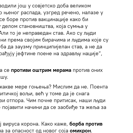
оводили још у совјетско доба великом
о њеног распада, узгред речено, налазе у
се боре против вакцинације како би
у делом становништва, која сумња у
Али то је неправедан став. Ако су људи
ни према својим бирачима и људима које су
ба да заузму принципијелан став, а не да
рађују јефтине поене на здрављу нације“,
да се
противи оштрим мерама
против оних
ишу.
о какве мере гоњења? Мислим да не. Поента
итичкој вољи, већ у томе да је снага
зи отпора. Чим почне притисак, наши људи
е појавити начини да се заобиђе та жеља за
ј вируса корона. Како каже,
борба против
на за опасност од новог соја
омикрон
.