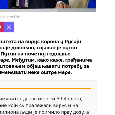
у фотографија
итета на вирус корона у Русији
 није довољно, изјавио је руски
 Путин на почетку годишње
аре. Међутим, како каже, грађанима
оштовањем објашњавати потребу за
римењивати неке оштре мере.
имунитет данас износи 59,4 одсто,
не који су прележали вирус и на
милиона људи је примило прву дозу, а