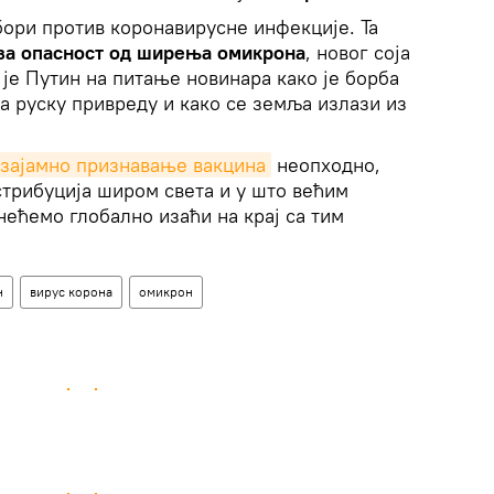
 бори против коронавирусне инфекције. Та
за опасност од ширења омикрона
, новог соја
 је Путин на питање новинара како је борба
на руску привреду и како се земља излази из
узајамно признавање вакцина
неопходно,
трибуција широм света и у што већим
нећемо глобално изаћи на крај са тим
н
вирус корона
омикрон