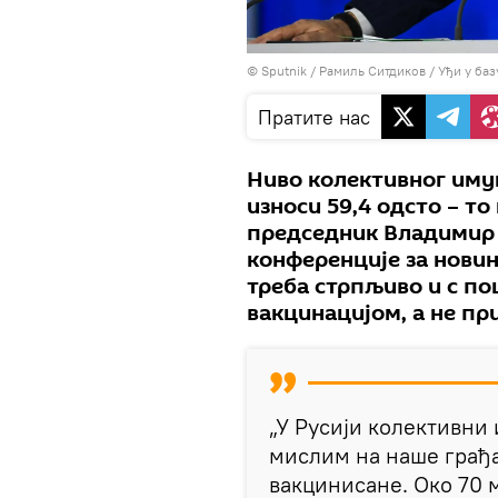
© Sputnik / Рамиль Ситдиков
/
Уђи у баз
Пратите нас
Ниво колективног имун
износи 59,4 одсто – то
председник Владимир
конференције за новин
треба стрпљиво и с п
вакцинацијом, а не п
„У Русији колективни 
мислим на наше грађа
вакцинисане. Око 70 