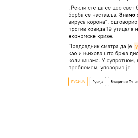
„Рекли сте да се цео свет
борба се наставља.
Знамо 
вируса корона“, одговорио
против ковида 19 утицала 
економске кризе.
Председник сматра да је
као и њихова што бржа дис
количинама. У супротном, 
проблемом, упозорио је.
РУСИЈА
Русија
Владимир Пути