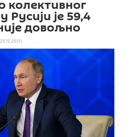
о колективног
 Русији је 59,4
 није довољно
 23.12.2021
)