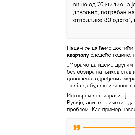
више од 70 милиона је
довољно, потребан на
отприлике 80 одсто“, 
Надам се да ћемо достићи
кварталу
следеће године, н
„Морамо да идемо другим
без обзира на њихов став
доношења одређених мера“,
треба да буде кривичног г
Истовремено, изразио је ж
Русије, али је приметио д
проблем. Као пример наве