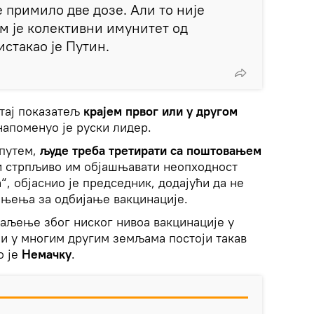
 примило две дозе. Али то није
м је колективни имунитет од
истакао је Путин.
 тај показатељ
крајем првог или у другом
апоменуо је руски лидер.
 путем,
људе треба третирати са поштовањем
 и стрпљиво им објашњавати неопходност
 објаснио је председник, додајући да не
оњења за одбијање вакцинације.
аљење због ниског нивоа вакцинације у
а и у многим другим земљама постоји такав
о је
Немачку
.