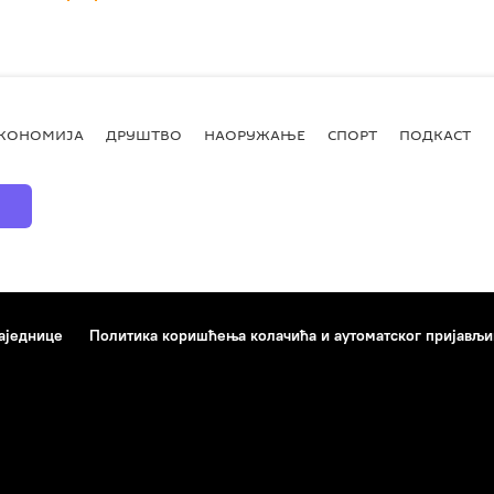
КОНОМИЈА
ДРУШТВО
НАОРУЖАЊЕ
СПОРТ
ПОДКАСТ
аједнице
Политика коришћења колачића и аутоматског пријављ